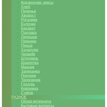
Корзиночки, кексы
Хлеб
Печенье
Хворост
Рогалики
Булочки
Бисквит
Пахлава
Лепешки
Пряники
Пицца
Хачапури
Чизкейк
Штрудель
Шарлотка
Манник
Запеканка
Пончики
Творожник
Глазурь
Коврижка
Суфле
РАЗНОЕ
Обзор интернета
Бытовые вопросы