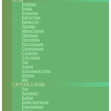
Бозбаш
Борщ
Бульоны
Капустняк
Крем-суп
Лагман
Минестроне
Окрошка
Похлебка
Рассольник
Свекольник
Солянка
Суп-пюре
Уха
Харчо
Холодные супы
Шурпа
Щи
ГОРЯЧИЕ БЛЮДА
Азу
Антрекот
Бабка
Бефстроганов
Бешбармак