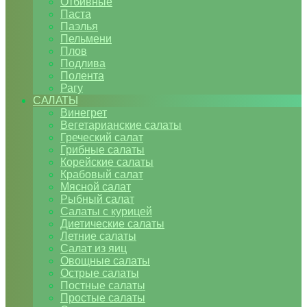
Отбивные
Паста
Паэлья
Пельмени
Плов
Подлива
Полента
Рагу
САЛАТЫ
Винегрет
Вегетарианские салаты
Греческий салат
Грибные салаты
Корейские салаты
Крабовый салат
Мясной салат
Рыбный салат
Салаты с курицей
Диетические салаты
Летние салаты
Салат из яиц
Овощные салаты
Острые салаты
Постные салаты
Простые салаты