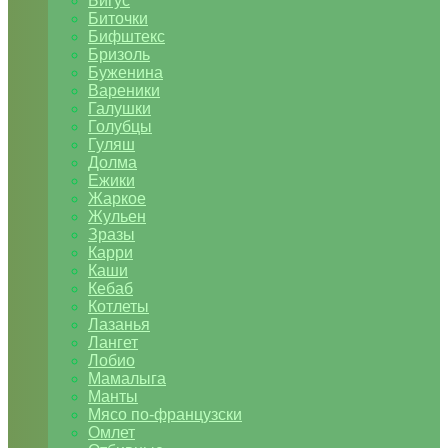
Бигус
Биточки
Бифштекс
Бризоль
Буженина
Вареники
Галушки
Голубцы
Гуляш
Долма
Ежики
Жаркое
Жульен
Зразы
Карри
Каши
Кебаб
Котлеты
Лазанья
Лангет
Лобио
Мамалыга
Манты
Мясо по-французски
Омлет