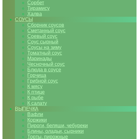
Сорбет
Тирамису
Халва
СОУСЫ
Сборник соусов
Сметанный соус
Соевый соус
Соус сырный
Соусы на зиму
Томатный соус
Маринады
Чесночный соус
Блюда в соусе
Горчица
Грибной соус
К мясу
К птице
К рыбе
К салату
ВЫПЕЧКА
Вафли
Коржики
Пироги, беляши, чебуреки
Блины, оладьи, сырники
Торты, пирожные