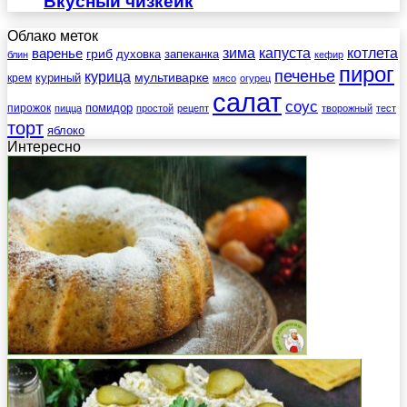
Вкусный чизкейк
Облако меток
зима
котлета
варенье
капуста
гриб
духовка
запеканка
блин
кефир
пирог
печенье
курица
мультиварке
куриный
крем
мясо
огурец
салат
соус
помидор
пирожок
пицца
простой
рецепт
творожный
тест
торт
яблоко
Интересно