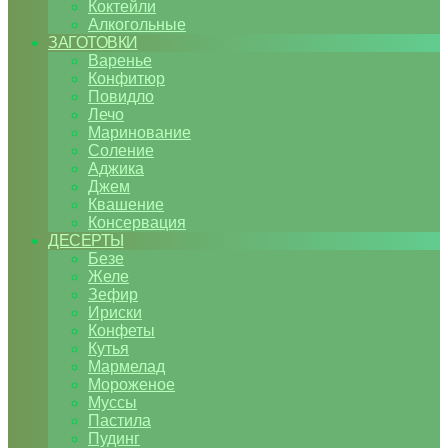
Коктейли
Алкогольные
ЗАГОТОВКИ
Варенье
Конфитюр
Повидло
Лечо
Маринование
Соление
Аджика
Джем
Квашение
Консервация
ДЕСЕРТЫ
Безе
Желе
Зефир
Ириски
Конфеты
Кутья
Мармелад
Мороженое
Муссы
Пастила
Пудинг