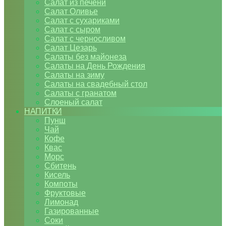
Салат из печени
Салат Оливье
Салат с сухариками
Салат с сыром
Салат с черносливом
Салат Цезарь
Салаты без майонеза
Салаты на День Рождения
Салаты на зиму
Салаты на свадебный стол
Салаты с гранатом
Слоеный салат
НАПИТКИ
Пунш
Чай
Кофе
Квас
Морс
Сбитень
Кисель
Компоты
Фруктовые
Лимонад
Газированные
Соки