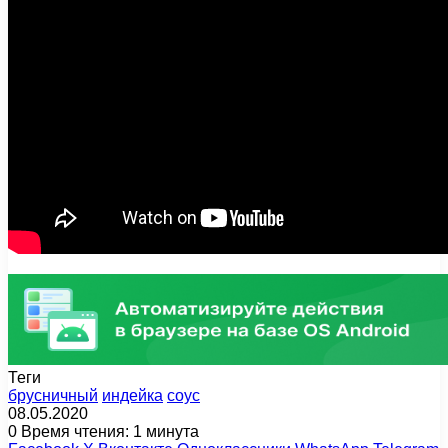
Теги
брусничный
индейка
соус
08.05.2020
0
Время чтения: 1 минута