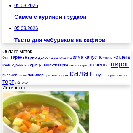
05.08.2026
Самса с куриной грудкой
05.08.2026
Тесто для чебуреков на кефире
Облако меток
зима
котлета
варенье
капуста
гриб
духовка
запеканка
блин
кефир
пирог
печенье
курица
мультиварке
куриный
крем
мясо
огурец
салат
соус
помидор
пирожок
пицца
простой
рецепт
творожный
тест
торт
яблоко
Интересно