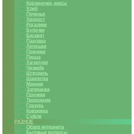
Корзиночки, кексы
Хлеб
Печенье
Хворост
Рогалики
Булочки
Бисквит
Пахлава
Лепешки
Пряники
Пицца
Хачапури
Чизкейк
Штрудель
Шарлотка
Манник
Запеканка
Пончики
Творожник
Глазурь
Коврижка
Суфле
РАЗНОЕ
Обзор интернета
Бытовые вопросы