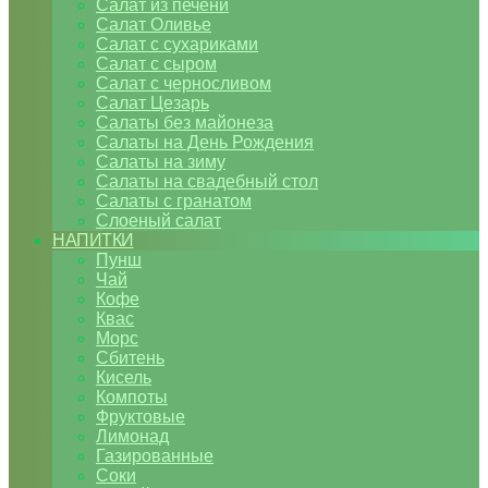
Салат из печени
Салат Оливье
Салат с сухариками
Салат с сыром
Салат с черносливом
Салат Цезарь
Салаты без майонеза
Салаты на День Рождения
Салаты на зиму
Салаты на свадебный стол
Салаты с гранатом
Слоеный салат
НАПИТКИ
Пунш
Чай
Кофе
Квас
Морс
Сбитень
Кисель
Компоты
Фруктовые
Лимонад
Газированные
Соки