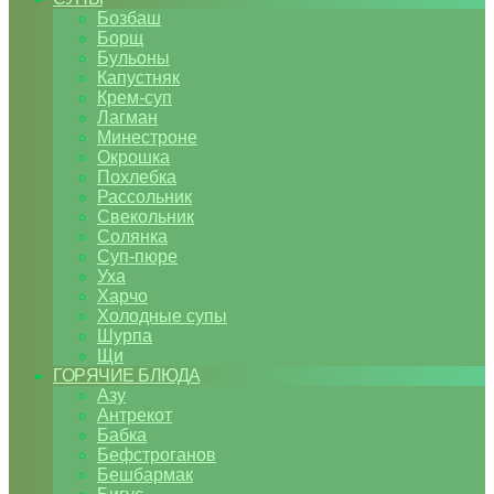
Бозбаш
Борщ
Бульоны
Капустняк
Крем-суп
Лагман
Минестроне
Окрошка
Похлебка
Рассольник
Свекольник
Солянка
Суп-пюре
Уха
Харчо
Холодные супы
Шурпа
Щи
ГОРЯЧИЕ БЛЮДА
Азу
Антрекот
Бабка
Бефстроганов
Бешбармак