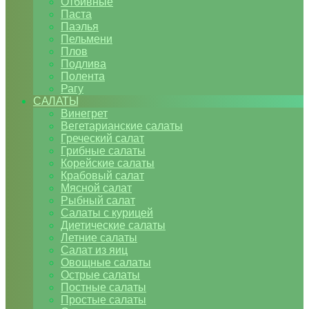
Отбивные
Паста
Паэлья
Пельмени
Плов
Подлива
Полента
Рагу
САЛАТЫ
Винегрет
Вегетарианские салаты
Греческий салат
Грибные салаты
Корейские салаты
Крабовый салат
Мясной салат
Рыбный салат
Салаты с курицей
Диетические салаты
Летние салаты
Салат из яиц
Овощные салаты
Острые салаты
Постные салаты
Простые салаты