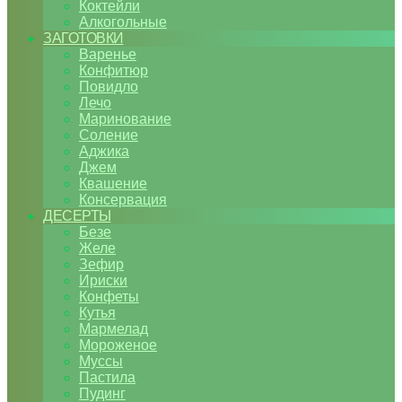
Коктейли
Алкогольные
ЗАГОТОВКИ
Варенье
Конфитюр
Повидло
Лечо
Маринование
Соление
Аджика
Джем
Квашение
Консервация
ДЕСЕРТЫ
Безе
Желе
Зефир
Ириски
Конфеты
Кутья
Мармелад
Мороженое
Муссы
Пастила
Пудинг