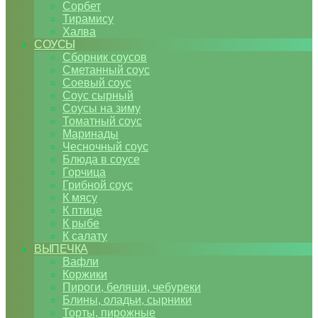
Сорбет
Тирамису
Халва
СОУСЫ
Сборник соусов
Сметанный соус
Соевый соус
Соус сырный
Соусы на зиму
Томатный соус
Маринады
Чесночный соус
Блюда в соусе
Горчица
Грибной соус
К мясу
К птице
К рыбе
К салату
ВЫПЕЧКА
Вафли
Коржики
Пироги, беляши, чебуреки
Блины, оладьи, сырники
Торты, пирожные