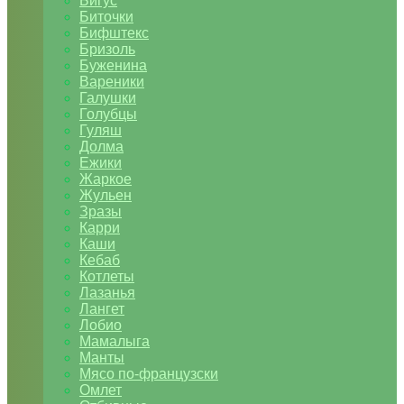
Бигус
Биточки
Бифштекс
Бризоль
Буженина
Вареники
Галушки
Голубцы
Гуляш
Долма
Ежики
Жаркое
Жульен
Зразы
Карри
Каши
Кебаб
Котлеты
Лазанья
Лангет
Лобио
Мамалыга
Манты
Мясо по-французски
Омлет