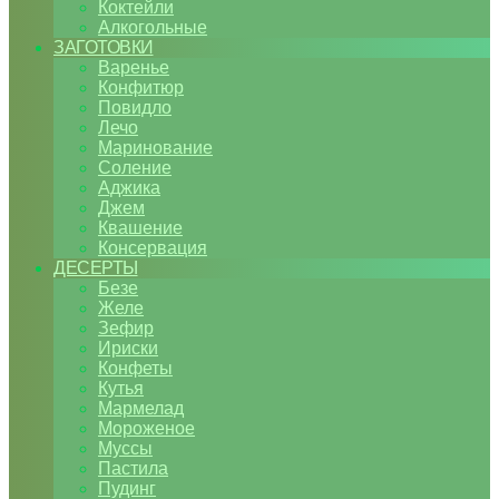
Коктейли
Алкогольные
ЗАГОТОВКИ
Варенье
Конфитюр
Повидло
Лечо
Маринование
Соление
Аджика
Джем
Квашение
Консервация
ДЕСЕРТЫ
Безе
Желе
Зефир
Ириски
Конфеты
Кутья
Мармелад
Мороженое
Муссы
Пастила
Пудинг