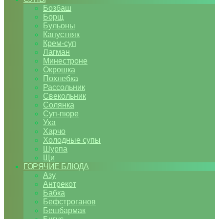
Бозбаш
Борщ
Бульоны
Капустняк
Крем-суп
Лагман
Минестроне
Окрошка
Похлебка
Рассольник
Свекольник
Солянка
Суп-пюре
Уха
Харчо
Холодные супы
Шурпа
Щи
ГОРЯЧИЕ БЛЮДА
Азу
Антрекот
Бабка
Бефстроганов
Бешбармак