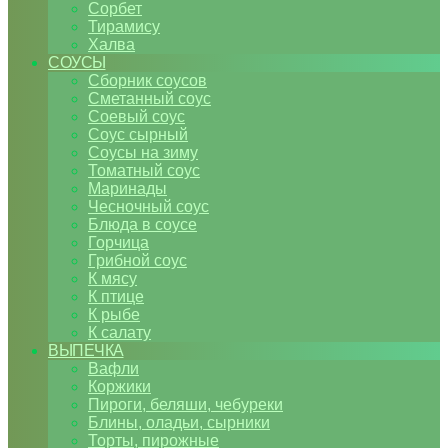
Сорбет
Тирамису
Халва
СОУСЫ
Сборник соусов
Сметанный соус
Соевый соус
Соус сырный
Соусы на зиму
Томатный соус
Маринады
Чесночный соус
Блюда в соусе
Горчица
Грибной соус
К мясу
К птице
К рыбе
К салату
ВЫПЕЧКА
Вафли
Коржики
Пироги, беляши, чебуреки
Блины, оладьи, сырники
Торты, пирожные