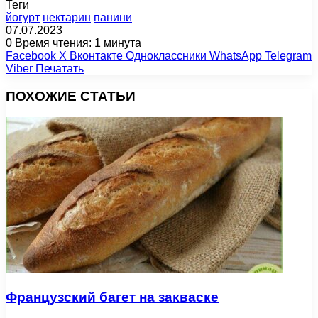
Теги
йогурт
нектарин
панини
07.07.2023
0
Время чтения: 1 минута
Facebook
X
Вконтакте
Одноклассники
WhatsApp
Telegram
Viber
Печатать
ПОХОЖИЕ СТАТЬИ
Французский багет на закваске