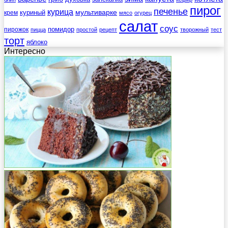
пирог
печенье
курица
мультиварке
куриный
крем
мясо
огурец
салат
соус
помидор
пирожок
пицца
простой
рецепт
творожный
тест
торт
яблоко
Интересно