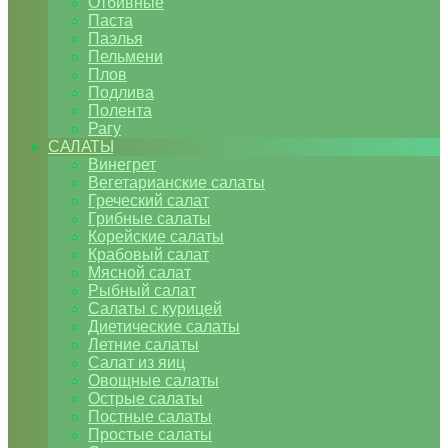
Отбивные
Паста
Паэлья
Пельмени
Плов
Подлива
Полента
Рагу
САЛАТЫ
Винегрет
Вегетарианские салаты
Греческий салат
Грибные салаты
Корейские салаты
Крабовый салат
Мясной салат
Рыбный салат
Салаты с курицей
Диетические салаты
Летние салаты
Салат из яиц
Овощные салаты
Острые салаты
Постные салаты
Простые салаты