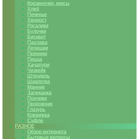
Корзиночки, кексы
Хлеб
Печенье
Хворост
Рогалики
Булочки
Бисквит
Пахлава
Лепешки
Пряники
Пицца
Хачапури
Чизкейк
Штрудель
Шарлотка
Манник
Запеканка
Пончики
Творожник
Глазурь
Коврижка
Суфле
РАЗНОЕ
Обзор интернета
Бытовые вопросы