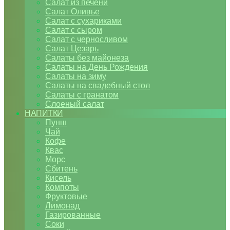
Салат из печени
Салат Оливье
Салат с сухариками
Салат с сыром
Салат с черносливом
Салат Цезарь
Салаты без майонеза
Салаты на День Рождения
Салаты на зиму
Салаты на свадебный стол
Салаты с гранатом
Слоеный салат
НАПИТКИ
Пунш
Чай
Кофе
Квас
Морс
Сбитень
Кисель
Компоты
Фруктовые
Лимонад
Газированные
Соки