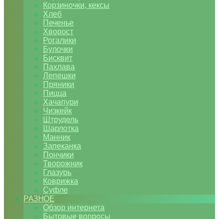
Корзиночки, кексы
Хлеб
Печенье
Хворост
Рогалики
Булочки
Бисквит
Пахлава
Лепешки
Пряники
Пицца
Хачапури
Чизкейк
Штрудель
Шарлотка
Манник
Запеканка
Пончики
Творожник
Глазурь
Коврижка
Суфле
РАЗНОЕ
Обзор интернета
Бытовые вопросы