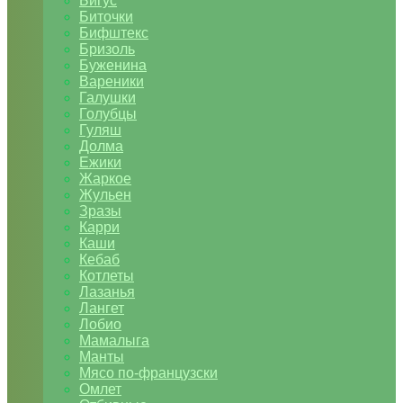
Бигус
Биточки
Бифштекс
Бризоль
Буженина
Вареники
Галушки
Голубцы
Гуляш
Долма
Ежики
Жаркое
Жульен
Зразы
Карри
Каши
Кебаб
Котлеты
Лазанья
Лангет
Лобио
Мамалыга
Манты
Мясо по-французски
Омлет