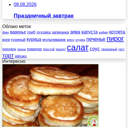
08.08.2026
Праздничный завтрак
Облако меток
зима
котлета
варенье
капуста
гриб
духовка
запеканка
блин
кефир
пирог
печенье
курица
мультиварке
куриный
крем
мясо
огурец
салат
соус
помидор
пирожок
пицца
простой
рецепт
творожный
тест
торт
яблоко
Интересно