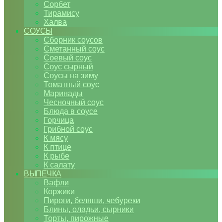
Сорбет
Тирамису
Халва
СОУСЫ
Сборник соусов
Сметанный соус
Соевый соус
Соус сырный
Соусы на зиму
Томатный соус
Маринады
Чесночный соус
Блюда в соусе
Горчица
Грибной соус
К мясу
К птице
К рыбе
К салату
ВЫПЕЧКА
Вафли
Коржики
Пироги, беляши, чебуреки
Блины, оладьи, сырники
Торты, пирожные