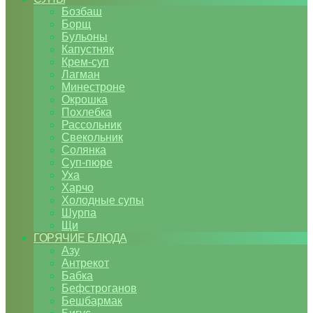
Бозбаш
Борщ
Бульоны
Капустняк
Крем-суп
Лагман
Минестроне
Окрошка
Похлебка
Рассольник
Свекольник
Солянка
Суп-пюре
Уха
Харчо
Холодные супы
Шурпа
Щи
ГОРЯЧИЕ БЛЮДА
Азу
Антрекот
Бабка
Бефстроганов
Бешбармак