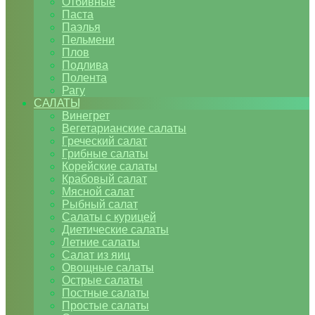
Отбивные
Паста
Паэлья
Пельмени
Плов
Подлива
Полента
Рагу
САЛАТЫ
Винегрет
Вегетарианские салаты
Греческий салат
Грибные салаты
Корейские салаты
Крабовый салат
Мясной салат
Рыбный салат
Салаты с курицей
Диетические салаты
Летние салаты
Салат из яиц
Овощные салаты
Острые салаты
Постные салаты
Простые салаты