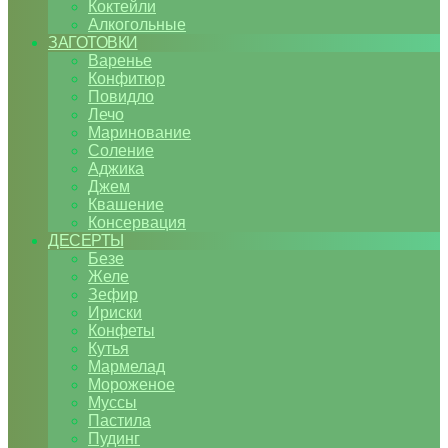
Коктейли
Алкогольные
ЗАГОТОВКИ
Варенье
Конфитюр
Повидло
Лечо
Маринование
Соление
Аджика
Джем
Квашение
Консервация
ДЕСЕРТЫ
Безе
Желе
Зефир
Ириски
Конфеты
Кутья
Мармелад
Мороженое
Муссы
Пастила
Пудинг