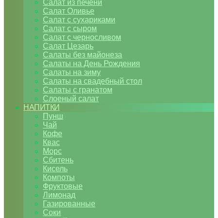
Салат из печени
Салат Оливье
Салат с сухариками
Салат с сыром
Салат с черносливом
Салат Цезарь
Салаты без майонеза
Салаты на День Рождения
Салаты на зиму
Салаты на свадебный стол
Салаты с гранатом
Слоеный салат
НАПИТКИ
Пунш
Чай
Кофе
Квас
Морс
Сбитень
Кисель
Компоты
Фруктовые
Лимонад
Газированные
Соки