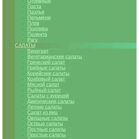
Отбивные
Паста
Паэлья
Пельмени
Плов
Подлива
Полента
Рагу
САЛАТЫ
Винегрет
Вегетарианские салаты
Греческий салат
Грибные салаты
Корейские салаты
Крабовый салат
Мясной салат
Рыбный салат
Салаты с курицей
Диетические салаты
Летние салаты
Салат из яиц
Овощные салаты
Острые салаты
Постные салаты
Простые салаты