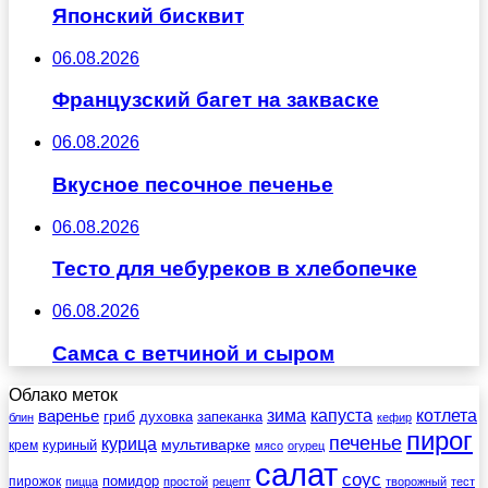
Японский бисквит
06.08.2026
Французский багет на закваске
06.08.2026
Вкусное песочное печенье
06.08.2026
Тесто для чебуреков в хлебопечке
06.08.2026
Самса с ветчиной и сыром
Облако меток
зима
котлета
варенье
капуста
гриб
духовка
запеканка
блин
кефир
пирог
печенье
курица
мультиварке
куриный
крем
мясо
огурец
салат
соус
помидор
пирожок
пицца
простой
рецепт
творожный
тест