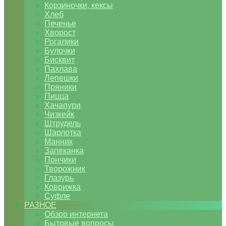
Корзиночки, кексы
Хлеб
Печенье
Хворост
Рогалики
Булочки
Бисквит
Пахлава
Лепешки
Пряники
Пицца
Хачапури
Чизкейк
Штрудель
Шарлотка
Манник
Запеканка
Пончики
Творожник
Глазурь
Коврижка
Суфле
РАЗНОЕ
Обзор интернета
Бытовые вопросы