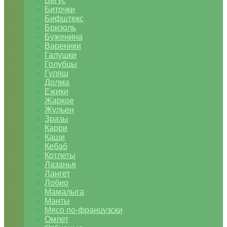
Бигус
Биточки
Бифштекс
Бризоль
Буженина
Вареники
Галушки
Голубцы
Гуляш
Долма
Ежики
Жаркое
Жульен
Зразы
Карри
Каши
Кебаб
Котлеты
Лазанья
Лангет
Лобио
Мамалыга
Манты
Мясо по-французски
Омлет