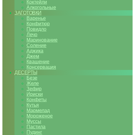
Коктейли
Алкогольные
ЗАГОТОВКИ
Варенье
Конфитюр
Повидло
Лечо
Маринование
Соление
Аджика
Джем
Квашение
Консервация
ДЕСЕРТЫ
Безе
Желе
Зефир
Ириски
Конфеты
Кутья
Мармелад
Мороженое
Муссы
Пастила
Пудинг