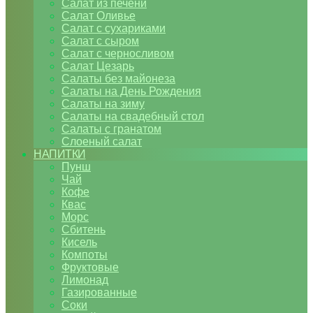
Салат из печени
Салат Оливье
Салат с сухариками
Салат с сыром
Салат с черносливом
Салат Цезарь
Салаты без майонеза
Салаты на День Рождения
Салаты на зиму
Салаты на свадебный стол
Салаты с гранатом
Слоеный салат
НАПИТКИ
Пунш
Чай
Кофе
Квас
Морс
Сбитень
Кисель
Компоты
Фруктовые
Лимонад
Газированные
Соки