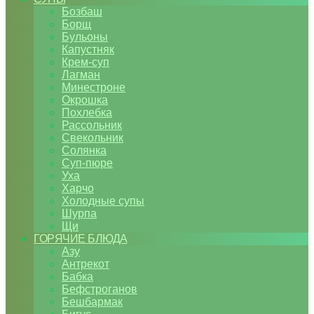
Бозбаш
Борщ
Бульоны
Капустняк
Крем-суп
Лагман
Минестроне
Окрошка
Похлебка
Рассольник
Свекольник
Солянка
Суп-пюре
Уха
Харчо
Холодные супы
Шурпа
Щи
ГОРЯЧИЕ БЛЮДА
Азу
Антрекот
Бабка
Бефстроганов
Бешбармак