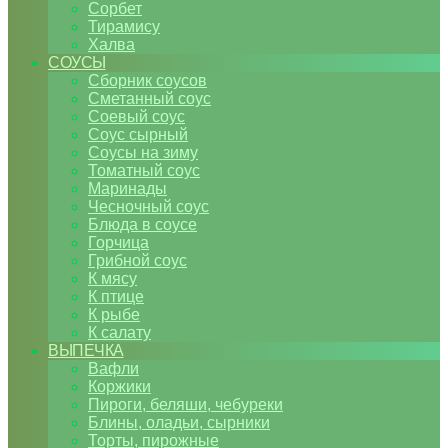
Сорбет
Тирамису
Халва
СОУСЫ
Сборник соусов
Сметанный соус
Соевый соус
Соус сырный
Соусы на зиму
Томатный соус
Маринады
Чесночный соус
Блюда в соусе
Горчица
Грибной соус
К мясу
К птице
К рыбе
К салату
ВЫПЕЧКА
Вафли
Коржики
Пироги, беляши, чебуреки
Блины, оладьи, сырники
Торты, пирожные