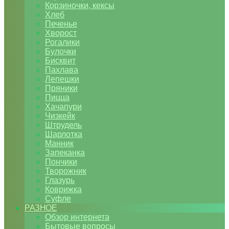
Корзиночки, кексы
Хлеб
Печенье
Хворост
Рогалики
Булочки
Бисквит
Пахлава
Лепешки
Пряники
Пицца
Хачапури
Чизкейк
Штрудель
Шарлотка
Манник
Запеканка
Пончики
Творожник
Глазурь
Коврижка
Суфле
РАЗНОЕ
Обзор интернета
Бытовые вопросы