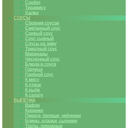
Сорбет
Тирамису
Халва
СОУСЫ
Сборник соусов
Сметанный соус
Соевый соус
Соус сырный
Соусы на зиму
Томатный соус
Маринады
Чесночный соус
Блюда в соусе
Горчица
Грибной соус
К мясу
К птице
К рыбе
К салату
ВЫПЕЧКА
Вафли
Коржики
Пироги, беляши, чебуреки
Блины, оладьи, сырники
Торты, пирожные