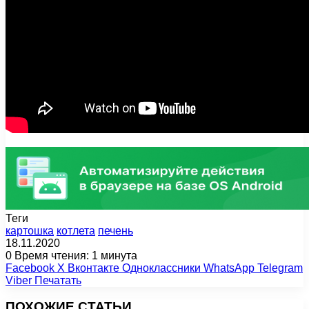
Теги
картошка
котлета
печень
18.11.2020
0
Время чтения: 1 минута
Facebook
X
Вконтакте
Одноклассники
WhatsApp
Telegram
Viber
Печатать
ПОХОЖИЕ СТАТЬИ