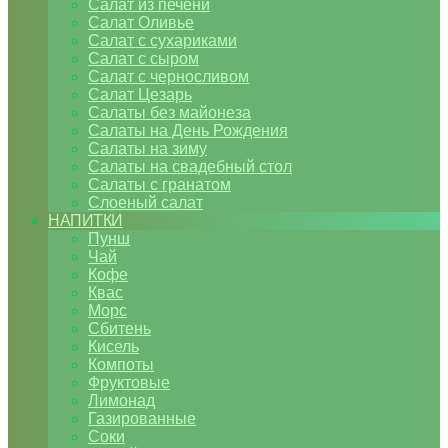
Салат из печени
Салат Оливье
Салат с сухариками
Салат с сыром
Салат с черносливом
Салат Цезарь
Салаты без майонеза
Салаты на День Рождения
Салаты на зиму
Салаты на свадебный стол
Салаты с гранатом
Слоеный салат
НАПИТКИ
Пунш
Чай
Кофе
Квас
Морс
Сбитень
Кисель
Компоты
Фруктовые
Лимонад
Газированные
Соки