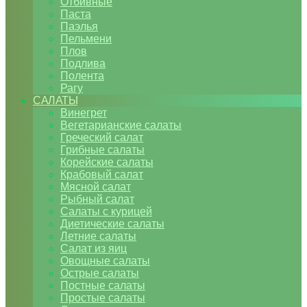
Отбивные
Паста
Паэлья
Пельмени
Плов
Подлива
Полента
Рагу
САЛАТЫ
Винегрет
Вегетарианские салаты
Греческий салат
Грибные салаты
Корейские салаты
Крабовый салат
Мясной салат
Рыбный салат
Салаты с курицей
Диетические салаты
Летние салаты
Салат из яиц
Овощные салаты
Острые салаты
Постные салаты
Простые салаты