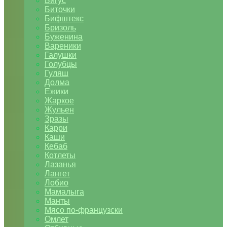
Бигус
Биточки
Бифштекс
Бризоль
Буженина
Вареники
Галушки
Голубцы
Гуляш
Долма
Ежики
Жаркое
Жульен
Зразы
Карри
Каши
Кебаб
Котлеты
Лазанья
Лангет
Лобио
Мамалыга
Манты
Мясо по-французски
Омлет