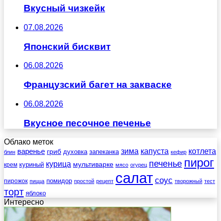
Вкусный чизкейк
07.08.2026
Японский бисквит
06.08.2026
Французский багет на закваске
06.08.2026
Вкусное песочное печенье
Облако меток
зима
котлета
варенье
капуста
гриб
духовка
запеканка
блин
кефир
пирог
печенье
курица
мультиварке
куриный
крем
мясо
огурец
салат
соус
помидор
пирожок
пицца
простой
рецепт
творожный
тест
торт
яблоко
Интересно