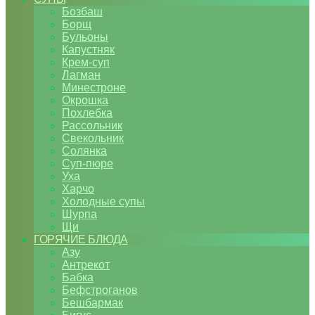
Бозбаш
Борщ
Бульоны
Капустняк
Крем-суп
Лагман
Минестроне
Окрошка
Похлебка
Рассольник
Свекольник
Солянка
Суп-пюре
Уха
Харчо
Холодные супы
Шурпа
Щи
ГОРЯЧИЕ БЛЮДА
Азу
Антрекот
Бабка
Бефстроганов
Бешбармак