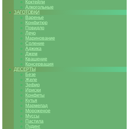
Коктейли
Алкогольные
ЗАГОТОВКИ
Варенье
Конфитюр
Повидло
Лечо
Маринование
Соление
Аджика
Джем
Квашение
Консервация
ДЕСЕРТЫ
Безе
Желе
Зефир
Ириски
Конфеты
Кутья
Мармелад
Мороженое
Муссы
Пастила
Пудинг