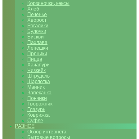
Корзиночки, кексы
Хлеб
Печенье
Хворост
Рогалики
Булочки
Бисквит
Пахлава
Лепешки
Пряники
Пицца
Хачапури
Чизкейк
Штрудель
Шарлотка
Манник
Запеканка
Пончики
Творожник
Глазурь
Коврижка
Суфле
РАЗНОЕ
Обзор интернета
Бытовые вопросы