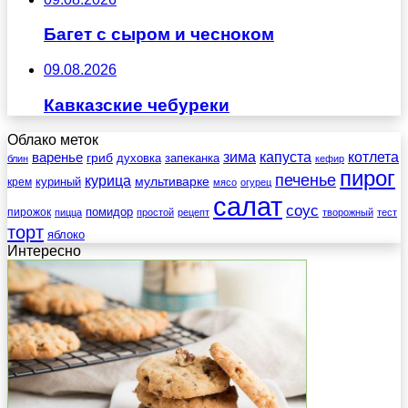
Багет с сыром и чесноком
09.08.2026
Кавказские чебуреки
Облако меток
зима
котлета
варенье
капуста
гриб
духовка
запеканка
блин
кефир
пирог
печенье
курица
мультиварке
куриный
крем
мясо
огурец
салат
соус
помидор
пирожок
пицца
простой
рецепт
творожный
тест
торт
яблоко
Интересно