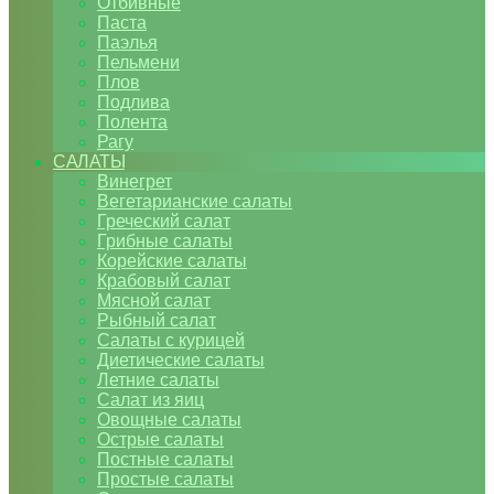
Отбивные
Паста
Паэлья
Пельмени
Плов
Подлива
Полента
Рагу
САЛАТЫ
Винегрет
Вегетарианские салаты
Греческий салат
Грибные салаты
Корейские салаты
Крабовый салат
Мясной салат
Рыбный салат
Салаты с курицей
Диетические салаты
Летние салаты
Салат из яиц
Овощные салаты
Острые салаты
Постные салаты
Простые салаты