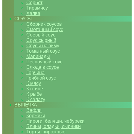
Сорбет
Тирамису
Халва
СОУСЫ
Сборник соусов
Сметанный соус
Соевый соус
Соус сырный
Соусы на зиму
Томатный соус
Маринады
Чесночный соус
Блюда в соусе
Горчица
Грибной соус
К мясу
К птице
К рыбе
К салату
ВЫПЕЧКА
Вафли
Коржики
Пироги, беляши, чебуреки
Блины, оладьи, сырники
Торты, пирожные