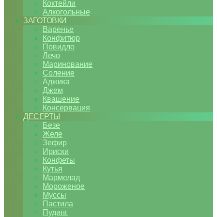
Коктейли
Алкогольные
ЗАГОТОВКИ
Варенье
Конфитюр
Повидло
Лечо
Маринование
Соление
Аджика
Джем
Квашение
Консервация
ДЕСЕРТЫ
Безе
Желе
Зефир
Ириски
Конфеты
Кутья
Мармелад
Мороженое
Муссы
Пастила
Пудинг