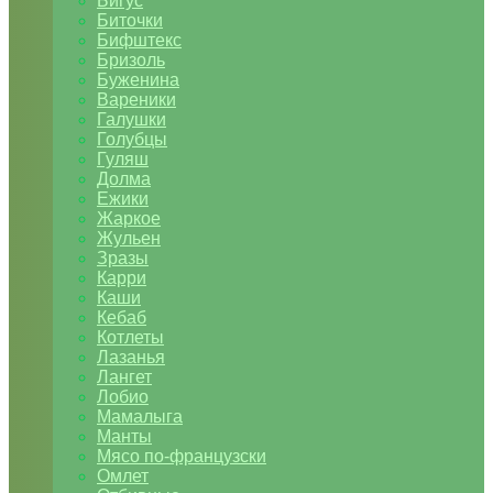
Бигус
Биточки
Бифштекс
Бризоль
Буженина
Вареники
Галушки
Голубцы
Гуляш
Долма
Ежики
Жаркое
Жульен
Зразы
Карри
Каши
Кебаб
Котлеты
Лазанья
Лангет
Лобио
Мамалыга
Манты
Мясо по-французски
Омлет