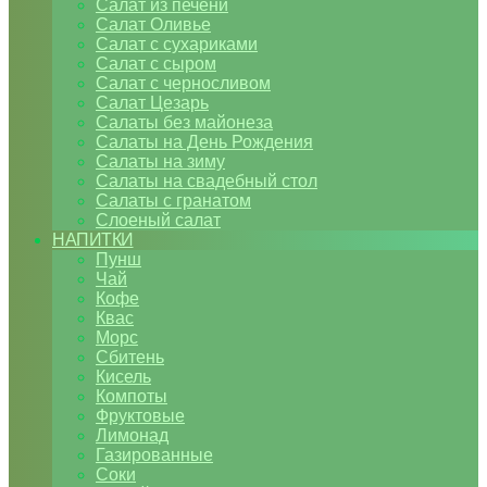
Салат из печени
Салат Оливье
Салат с сухариками
Салат с сыром
Салат с черносливом
Салат Цезарь
Салаты без майонеза
Салаты на День Рождения
Салаты на зиму
Салаты на свадебный стол
Салаты с гранатом
Слоеный салат
НАПИТКИ
Пунш
Чай
Кофе
Квас
Морс
Сбитень
Кисель
Компоты
Фруктовые
Лимонад
Газированные
Соки