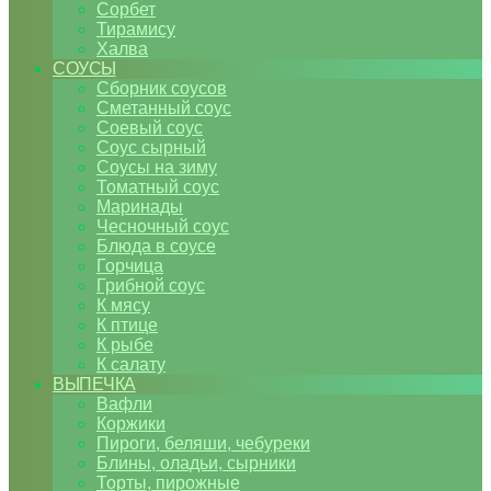
Сорбет
Тирамису
Халва
СОУСЫ
Сборник соусов
Сметанный соус
Соевый соус
Соус сырный
Соусы на зиму
Томатный соус
Маринады
Чесночный соус
Блюда в соусе
Горчица
Грибной соус
К мясу
К птице
К рыбе
К салату
ВЫПЕЧКА
Вафли
Коржики
Пироги, беляши, чебуреки
Блины, оладьи, сырники
Торты, пирожные