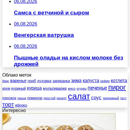
06.08.2026
Самса с ветчиной и сыром
06.08.2026
Венгерская ватрушка
06.08.2026
Пышные оладьи на кислом молоке без
дрожжей
Облако меток
зима
котлета
варенье
капуста
гриб
духовка
запеканка
блин
кефир
пирог
печенье
курица
мультиварке
куриный
крем
мясо
огурец
салат
соус
помидор
пирожок
пицца
простой
рецепт
творожный
тест
торт
яблоко
Интересно