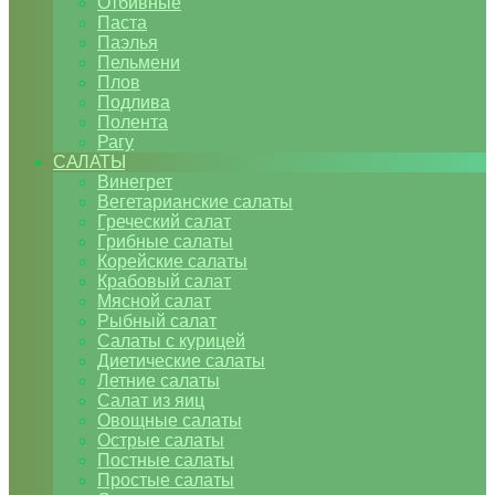
Отбивные
Паста
Паэлья
Пельмени
Плов
Подлива
Полента
Рагу
САЛАТЫ
Винегрет
Вегетарианские салаты
Греческий салат
Грибные салаты
Корейские салаты
Крабовый салат
Мясной салат
Рыбный салат
Салаты с курицей
Диетические салаты
Летние салаты
Салат из яиц
Овощные салаты
Острые салаты
Постные салаты
Простые салаты