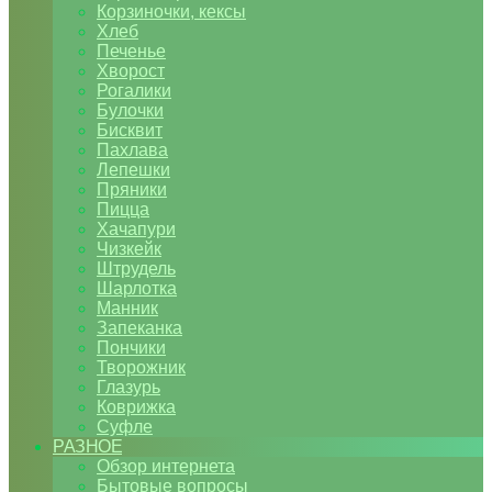
Корзиночки, кексы
Хлеб
Печенье
Хворост
Рогалики
Булочки
Бисквит
Пахлава
Лепешки
Пряники
Пицца
Хачапури
Чизкейк
Штрудель
Шарлотка
Манник
Запеканка
Пончики
Творожник
Глазурь
Коврижка
Суфле
РАЗНОЕ
Обзор интернета
Бытовые вопросы