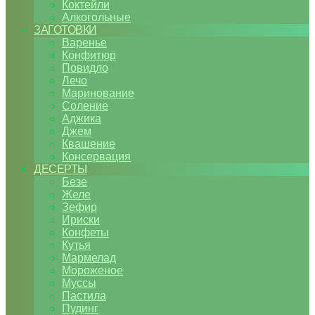
Коктейли
Алкогольные
ЗАГОТОВКИ
Варенье
Конфитюр
Повидло
Лечо
Маринование
Соление
Аджика
Джем
Квашение
Консервация
ДЕСЕРТЫ
Безе
Желе
Зефир
Ириски
Конфеты
Кутья
Мармелад
Мороженое
Муссы
Пастила
Пудинг