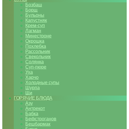
Бозбаш
Борщ
Бульоны
Капустняк
Крем-суп
Лагман
Минестроне
Окрошка
Похлебка
Рассольник
Свекольник
Солянка
Суп-пюре
Уха
Харчо
Холодные супы
Шурпа
Щи
ГОРЯЧИЕ БЛЮДА
Азу
Антрекот
Бабка
Бефстроганов
Бешбармак