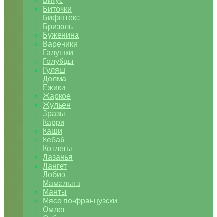
Бигус
Биточки
Бифштекс
Бризоль
Буженина
Вареники
Галушки
Голубцы
Гуляш
Долма
Ежики
Жаркое
Жульен
Зразы
Карри
Каши
Кебаб
Котлеты
Лазанья
Лангет
Лобио
Мамалыга
Манты
Мясо по-французски
Омлет