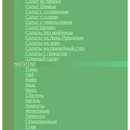
Салат из печени
Салат Оливье
Салат с сухариками
Салат с сыром
Салат с черносливом
Салат Цезарь
Салаты без майонеза
Салаты на День Рождения
Салаты на зиму
Салаты на свадебный стол
Салаты с гранатом
Слоеный салат
НАПИТКИ
Пунш
Чай
Кофе
Квас
Морс
Сбитень
Кисель
Компоты
Фруктовые
Лимонад
Газированные
Соки