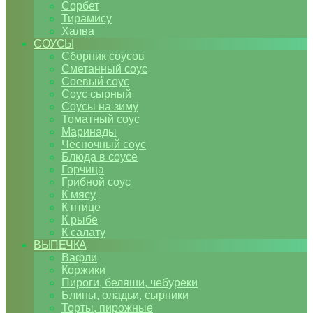
Сорбет
Тирамису
Халва
СОУСЫ
Сборник соусов
Сметанный соус
Соевый соус
Соус сырный
Соусы на зиму
Томатный соус
Маринады
Чесночный соус
Блюда в соусе
Горчица
Грибной соус
К мясу
К птице
К рыбе
К салату
ВЫПЕЧКА
Вафли
Коржики
Пироги, беляши, чебуреки
Блины, оладьи, сырники
Торты, пирожные