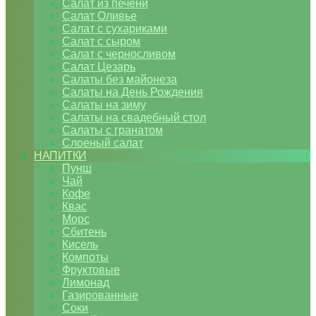
Салат из печени
Салат Оливье
Салат с сухариками
Салат с сыром
Салат с черносливом
Салат Цезарь
Салаты без майонеза
Салаты на День Рождения
Салаты на зиму
Салаты на свадебный стол
Салаты с гранатом
Слоеный салат
НАПИТКИ
Пунш
Чай
Кофе
Квас
Морс
Сбитень
Кисель
Компоты
Фруктовые
Лимонад
Газированные
Соки