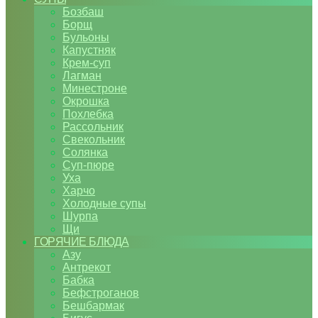
Бозбаш
Борщ
Бульоны
Капустняк
Крем-суп
Лагман
Минестроне
Окрошка
Похлебка
Рассольник
Свекольник
Солянка
Суп-пюре
Уха
Харчо
Холодные супы
Шурпа
Щи
ГОРЯЧИЕ БЛЮДА
Азу
Антрекот
Бабка
Бефстроганов
Бешбармак