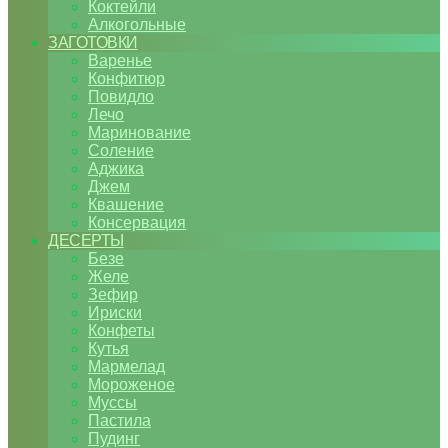
Коктейли
Алкогольные
ЗАГОТОВКИ
Варенье
Конфитюр
Повидло
Лечо
Маринование
Соление
Аджика
Джем
Квашение
Консервация
ДЕСЕРТЫ
Безе
Желе
Зефир
Ириски
Конфеты
Кутья
Мармелад
Мороженое
Муссы
Пастила
Пудинг