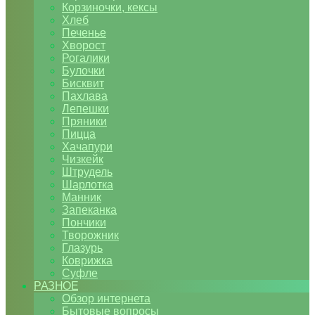
Корзиночки, кексы
Хлеб
Печенье
Хворост
Рогалики
Булочки
Бисквит
Пахлава
Лепешки
Пряники
Пицца
Хачапури
Чизкейк
Штрудель
Шарлотка
Манник
Запеканка
Пончики
Творожник
Глазурь
Коврижка
Суфле
РАЗНОЕ
Обзор интернета
Бытовые вопросы