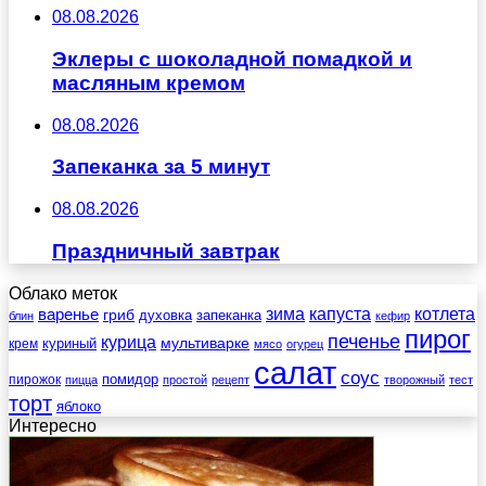
08.08.2026
Эклеры с шоколадной помадкой и
масляным кремом
08.08.2026
Запеканка за 5 минут
08.08.2026
Праздничный завтрак
Облако меток
зима
котлета
варенье
капуста
гриб
духовка
запеканка
блин
кефир
пирог
печенье
курица
мультиварке
куриный
крем
мясо
огурец
салат
соус
помидор
пирожок
пицца
простой
рецепт
творожный
тест
торт
яблоко
Интересно