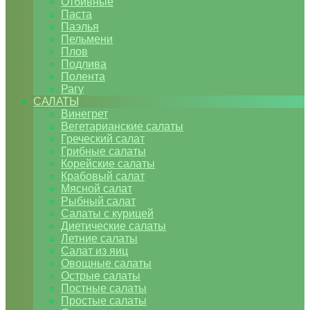
Отбивные
Паста
Паэлья
Пельмени
Плов
Подлива
Полента
Рагу
САЛАТЫ
Винегрет
Вегетарианские салаты
Греческий салат
Грибные салаты
Корейские салаты
Крабовый салат
Мясной салат
Рыбный салат
Салаты с курицей
Диетические салаты
Летние салаты
Салат из яиц
Овощные салаты
Острые салаты
Постные салаты
Простые салаты