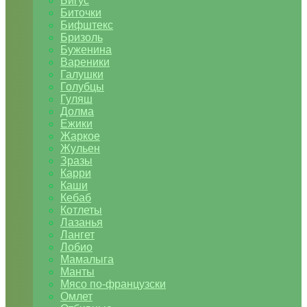
Бигус
Биточки
Бифштекс
Бризоль
Буженина
Вареники
Галушки
Голубцы
Гуляш
Долма
Ежики
Жаркое
Жульен
Зразы
Карри
Каши
Кебаб
Котлеты
Лазанья
Лангет
Лобио
Мамалыга
Манты
Мясо по-французски
Омлет