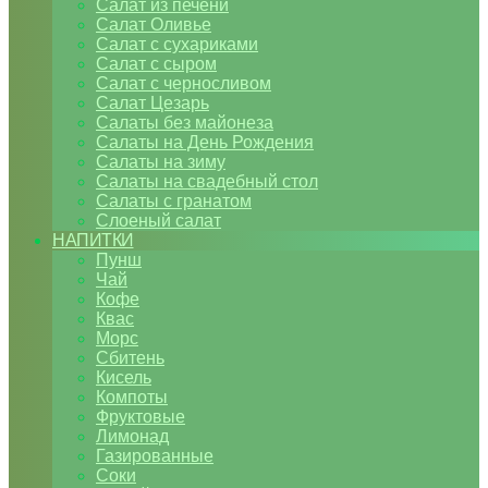
Салат из печени
Салат Оливье
Салат с сухариками
Салат с сыром
Салат с черносливом
Салат Цезарь
Салаты без майонеза
Салаты на День Рождения
Салаты на зиму
Салаты на свадебный стол
Салаты с гранатом
Слоеный салат
НАПИТКИ
Пунш
Чай
Кофе
Квас
Морс
Сбитень
Кисель
Компоты
Фруктовые
Лимонад
Газированные
Соки