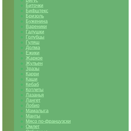
Бигус
Биточки
Бифштекс
Бризоль
Буженина
Вареники
Галушки
Голубцы
Гуляш
Долма
Ежики
Жаркое
Жульен
Зразы
Карри
Каши
Кебаб
Котлеты
Лазанья
Лангет
Лобио
Мамалыга
Манты
Мясо по-французски
Омлет