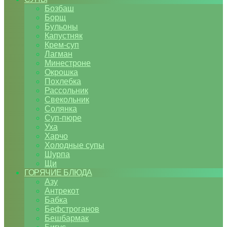
Бозбаш
Борщ
Бульоны
Капустняк
Крем-суп
Лагман
Минестроне
Окрошка
Похлебка
Рассольник
Свекольник
Солянка
Суп-пюре
Уха
Харчо
Холодные супы
Шурпа
Щи
ГОРЯЧИЕ БЛЮДА
Азу
Антрекот
Бабка
Бефстроганов
Бешбармак