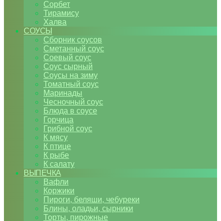
Сорбет
Тирамису
Халва
СОУСЫ
Сборник соусов
Сметанный соус
Соевый соус
Соус сырный
Соусы на зиму
Томатный соус
Маринады
Чесночный соус
Блюда в соусе
Горчица
Грибной соус
К мясу
К птице
К рыбе
К салату
ВЫПЕЧКА
Вафли
Коржики
Пироги, беляши, чебуреки
Блины, оладьи, сырники
Торты, пирожные