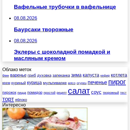
Вафельные трубочки в вафельнице
08.08.2026
Баурсаки творожные
08.08.2026
Эклеры с шоколадной помадкой и
масляным кремом
Облако меток
зима
котлета
варенье
капуста
гриб
духовка
запеканка
блин
кефир
пирог
печенье
курица
мультиварке
куриный
крем
мясо
огурец
салат
соус
помидор
пирожок
пицца
простой
рецепт
творожный
тест
торт
яблоко
Интересно