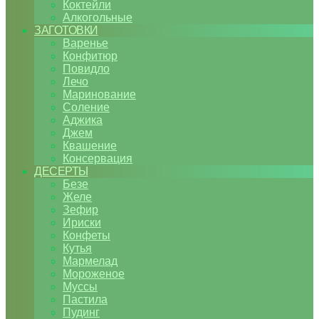
Коктейли
Алкогольные
ЗАГОТОВКИ
Варенье
Конфитюр
Повидло
Лечо
Маринование
Соление
Аджика
Джем
Квашение
Консервация
ДЕСЕРТЫ
Безе
Желе
Зефир
Ириски
Конфеты
Кутья
Мармелад
Мороженое
Муссы
Пастила
Пудинг