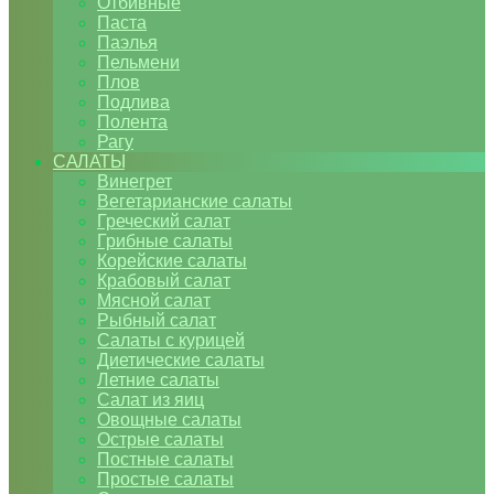
Отбивные
Паста
Паэлья
Пельмени
Плов
Подлива
Полента
Рагу
САЛАТЫ
Винегрет
Вегетарианские салаты
Греческий салат
Грибные салаты
Корейские салаты
Крабовый салат
Мясной салат
Рыбный салат
Салаты с курицей
Диетические салаты
Летние салаты
Салат из яиц
Овощные салаты
Острые салаты
Постные салаты
Простые салаты