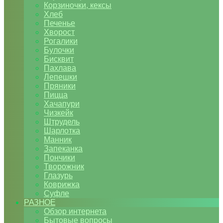
Корзиночки, кексы
Хлеб
Печенье
Хворост
Рогалики
Булочки
Бисквит
Пахлава
Лепешки
Пряники
Пицца
Хачапури
Чизкейк
Штрудель
Шарлотка
Манник
Запеканка
Пончики
Творожник
Глазурь
Коврижка
Суфле
РАЗНОЕ
Обзор интернета
Бытовые вопросы