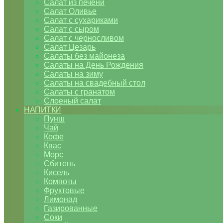
Салат из печени
Салат Оливье
Салат с сухариками
Салат с сыром
Салат с черносливом
Салат Цезарь
Салаты без майонеза
Салаты на День Рождения
Салаты на зиму
Салаты на свадебный стол
Салаты с гранатом
Слоеный салат
НАПИТКИ
Пунш
Чай
Кофе
Квас
Морс
Сбитень
Кисель
Компоты
Фруктовые
Лимонад
Газированные
Соки