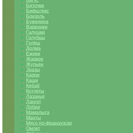
Бигус
Биточки
Бифштекс
Бризоль
Буженина
Вареники
Галушки
Голубцы
Гуляш
Долма
Ежики
Жаркое
Жульен
Зразы
Карри
Каши
Кебаб
Котлеты
Лазанья
Лангет
Лобио
Мамалыга
Манты
Мясо по-французски
Омлет