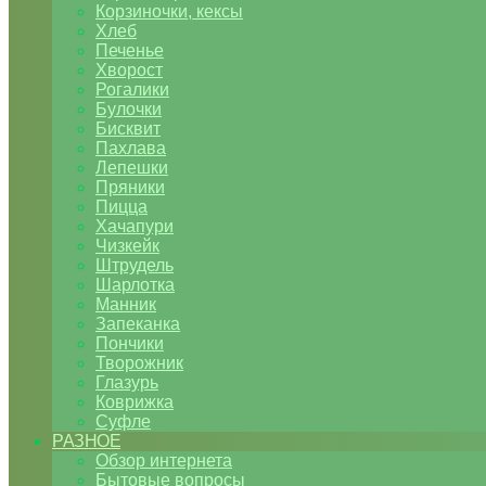
Корзиночки, кексы
Хлеб
Печенье
Хворост
Рогалики
Булочки
Бисквит
Пахлава
Лепешки
Пряники
Пицца
Хачапури
Чизкейк
Штрудель
Шарлотка
Манник
Запеканка
Пончики
Творожник
Глазурь
Коврижка
Суфле
РАЗНОЕ
Обзор интернета
Бытовые вопросы