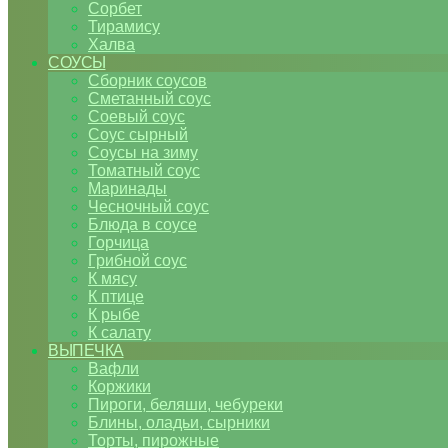
Сорбет
Тирамису
Халва
СОУСЫ
Сборник соусов
Сметанный соус
Соевый соус
Соус сырный
Соусы на зиму
Томатный соус
Маринады
Чесночный соус
Блюда в соусе
Горчица
Грибной соус
К мясу
К птице
К рыбе
К салату
ВЫПЕЧКА
Вафли
Коржики
Пироги, беляши, чебуреки
Блины, оладьи, сырники
Торты, пирожные