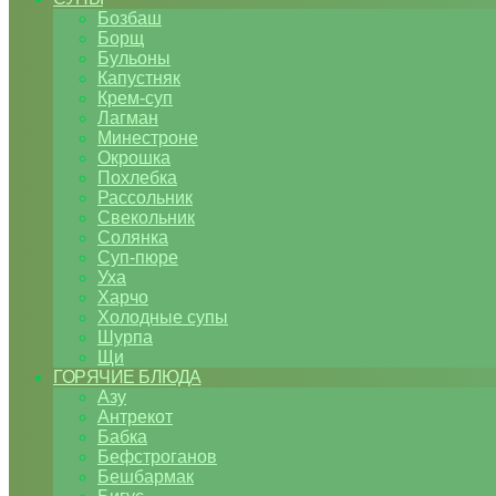
Бозбаш
Борщ
Бульоны
Капустняк
Крем-суп
Лагман
Минестроне
Окрошка
Похлебка
Рассольник
Свекольник
Солянка
Суп-пюре
Уха
Харчо
Холодные супы
Шурпа
Щи
ГОРЯЧИЕ БЛЮДА
Азу
Антрекот
Бабка
Бефстроганов
Бешбармак