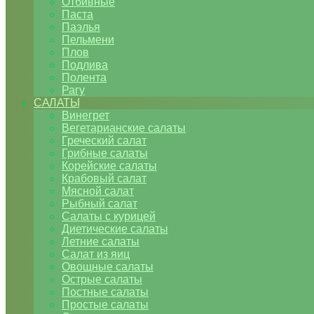
Отбивные
Паста
Паэлья
Пельмени
Плов
Подлива
Полента
Рагу
САЛАТЫ
Винегрет
Вегетарианские салаты
Греческий салат
Грибные салаты
Корейские салаты
Крабовый салат
Мясной салат
Рыбный салат
Салаты с курицей
Диетические салаты
Летние салаты
Салат из яиц
Овощные салаты
Острые салаты
Постные салаты
Простые салаты