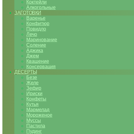
Коктейли
Алкогольные
ЗАГОТОВКИ
Варенье
Конфитюр
Повидло
Лечо
Маринование
Соление
Аджика
Джем
Квашение
Консервация
ДЕСЕРТЫ
Безе
Желе
Зефир
Ириски
Конфеты
Кутья
Мармелад
Мороженое
Муссы
Пастила
Пудинг