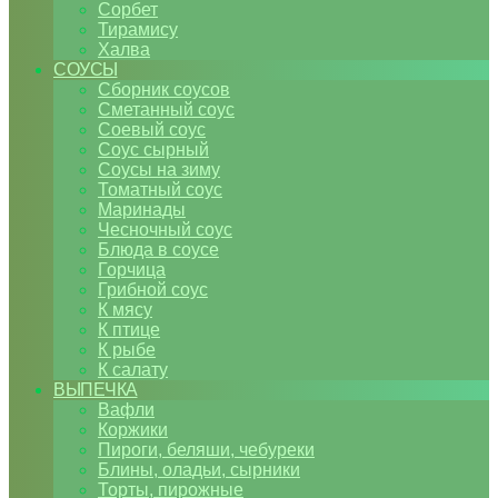
Сорбет
Тирамису
Халва
СОУСЫ
Сборник соусов
Сметанный соус
Соевый соус
Соус сырный
Соусы на зиму
Томатный соус
Маринады
Чесночный соус
Блюда в соусе
Горчица
Грибной соус
К мясу
К птице
К рыбе
К салату
ВЫПЕЧКА
Вафли
Коржики
Пироги, беляши, чебуреки
Блины, оладьи, сырники
Торты, пирожные