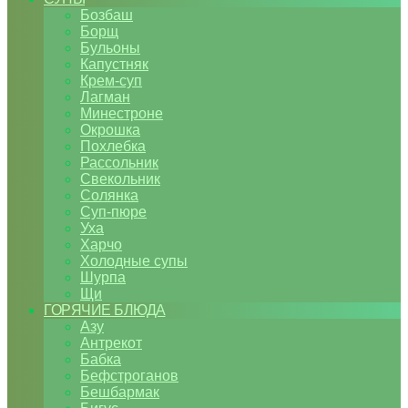
Бозбаш
Борщ
Бульоны
Капустняк
Крем-суп
Лагман
Минестроне
Окрошка
Похлебка
Рассольник
Свекольник
Солянка
Суп-пюре
Уха
Харчо
Холодные супы
Шурпа
Щи
ГОРЯЧИЕ БЛЮДА
Азу
Антрекот
Бабка
Бефстроганов
Бешбармак