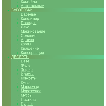
Коктейли
Алкогольные
ЗАГОТОВКИ
Варенье
Конфитюр
Повидло
Лечо
Маринование
Соление
Аджика
Джем
Квашение
Консервация
ДЕСЕРТЫ
Безе
Желе
Зефир
Ириски
Конфеты
Кутья
Мармелад
Мороженое
Муссы
Пастила
Пудинг