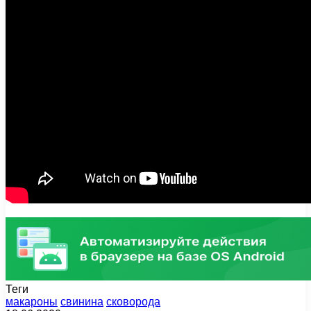
Теги
макароны
свинина
сковорода