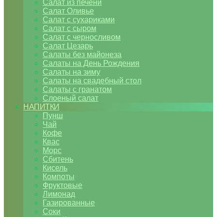
Салат из печени
Салат Оливье
Салат с сухариками
Салат с сыром
Салат с черносливом
Салат Цезарь
Салаты без майонеза
Салаты на День Рождения
Салаты на зиму
Салаты на свадебный стол
Салаты с гранатом
Слоеный салат
НАПИТКИ
Пунш
Чай
Кофе
Квас
Морс
Сбитень
Кисель
Компоты
Фруктовые
Лимонад
Газированные
Соки