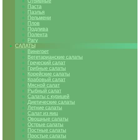
Отбивные
Паста
Паэлья
Пельмени
Плов
Подлива
Полента
Рагу
САЛАТЫ
Винегрет
Вегетарианские салаты
Греческий салат
Грибные салаты
Корейские салаты
Крабовый салат
Мясной салат
Рыбный салат
Салаты с курицей
Диетические салаты
Летние салаты
Салат из яиц
Овощные салаты
Острые салаты
Постные салаты
Простые салаты