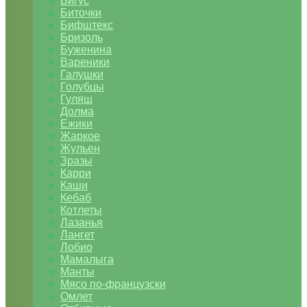
Бигус
Биточки
Бифштекс
Бризоль
Буженина
Вареники
Галушки
Голубцы
Гуляш
Долма
Ежики
Жаркое
Жульен
Зразы
Карри
Каши
Кебаб
Котлеты
Лазанья
Лангет
Лобио
Мамалыга
Манты
Мясо по-французски
Омлет