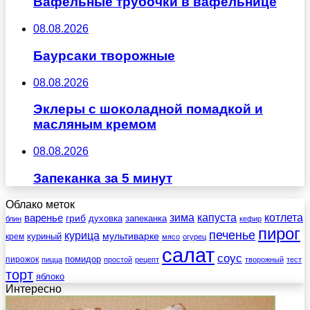
Вафельные трубочки в вафельнице
08.08.2026
Баурсаки творожные
08.08.2026
Эклеры с шоколадной помадкой и
масляным кремом
08.08.2026
Запеканка за 5 минут
Облако меток
зима
котлета
варенье
капуста
гриб
духовка
запеканка
блин
кефир
пирог
печенье
курица
мультиварке
куриный
крем
мясо
огурец
салат
соус
помидор
пирожок
пицца
простой
рецепт
творожный
тест
торт
яблоко
Интересно