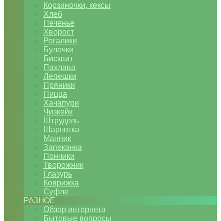
Корзиночки, кексы
Хлеб
Печенье
Хворост
Рогалики
Булочки
Бисквит
Пахлава
Лепешки
Пряники
Пицца
Хачапури
Чизкейк
Штрудель
Шарлотка
Манник
Запеканка
Пончики
Творожник
Глазурь
Коврижка
Суфле
РАЗНОЕ
Обзор интернета
Бытовые вопросы