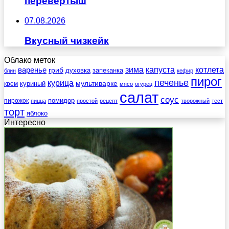
перевертыш
07.08.2026
Вкусный чизкейк
Облако меток
зима
котлета
варенье
капуста
гриб
духовка
запеканка
блин
кефир
пирог
печенье
курица
мультиварке
куриный
крем
мясо
огурец
салат
соус
помидор
пирожок
пицца
простой
рецепт
творожный
тест
торт
яблоко
Интересно