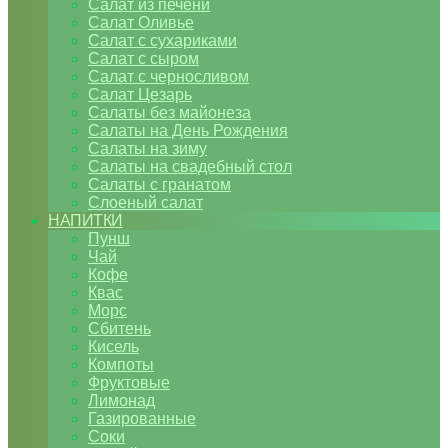
Салат из печени
Салат Оливье
Салат с сухариками
Салат с сыром
Салат с черносливом
Салат Цезарь
Салаты без майонеза
Салаты на День Рождения
Салаты на зиму
Салаты на свадебный стол
Салаты с гранатом
Слоеный салат
НАПИТКИ
Пунш
Чай
Кофе
Квас
Морс
Сбитень
Кисель
Компоты
Фруктовые
Лимонад
Газированные
Соки