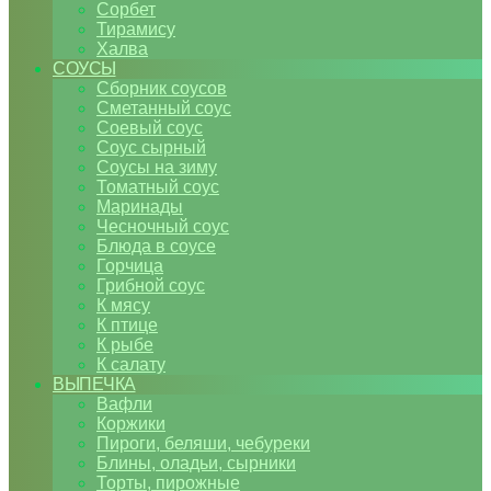
Сорбет
Тирамису
Халва
СОУСЫ
Сборник соусов
Сметанный соус
Соевый соус
Соус сырный
Соусы на зиму
Томатный соус
Маринады
Чесночный соус
Блюда в соусе
Горчица
Грибной соус
К мясу
К птице
К рыбе
К салату
ВЫПЕЧКА
Вафли
Коржики
Пироги, беляши, чебуреки
Блины, оладьи, сырники
Торты, пирожные