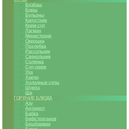
Бозбаш
Борщ
Бульоны
Капустняк
Крем-суп
Лагман
Минестроне
Окрошка
Похлебка
Рассольник
Свекольник
Солянка
Суп-пюре
Уха
Харчо
Холодные супы
Шурпа
Щи
ГОРЯЧИЕ БЛЮДА
Азу
Антрекот
Бабка
Бефстроганов
Бешбармак