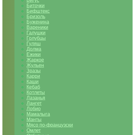
Бигус
Биточки
Бифштекс
Бризоль
Буженина
Вареники
Галушки
Голубцы
Гуляш
Долма
Ежики
Жаркое
Жульен
Зразы
Карри
Каши
Кебаб
Котлеты
Лазанья
Лангет
Лобио
Мамалыга
Манты
Мясо по-французски
Омлет