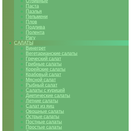
Отбивные
Паста
Паэлья
Пельмени
Плов
Подлива
Полента
Рагу
САЛАТЫ
Винегрет
Вегетарианские салаты
Греческий салат
Грибные салаты
Корейские салаты
Крабовый салат
Мясной салат
Рыбный салат
Салаты с курицей
Диетические салаты
Летние салаты
Салат из яиц
Овощные салаты
Острые салаты
Постные салаты
Простые салаты