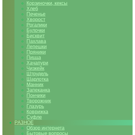
Корзиночки, кексы
Хлеб
Печенье
Хворост
Рогалики
Булочки
Бисквит
Пахлава
Лепешки
Пряники
Пицца
Хачапури
Чизкейк
Штрудель
Шарлотка
Манник
Запеканка
Пончики
Творожник
Глазурь
Коврижка
Суфле
РАЗНОЕ
Обзор интернета
Бытовые вопросы