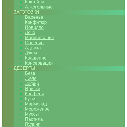
Коктейли
Алкогольные
ЗАГОТОВКИ
Варенье
Конфитюр
Повидло
Лечо
Маринование
Соление
Аджика
Джем
Квашение
Консервация
ДЕСЕРТЫ
Безе
Желе
Зефир
Ириски
Конфеты
Кутья
Мармелад
Мороженое
Муссы
Пастила
Пудинг