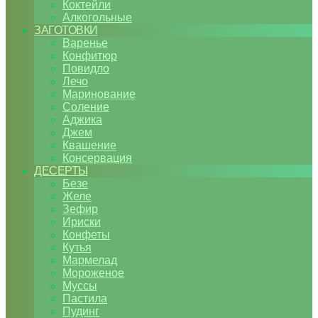
Коктейли
Алкогольные
ЗАГОТОВКИ
Варенье
Конфитюр
Повидло
Лечо
Маринование
Соление
Аджика
Джем
Квашение
Консервация
ДЕСЕРТЫ
Безе
Желе
Зефир
Ириски
Конфеты
Кутья
Мармелад
Мороженое
Муссы
Пастила
Пудинг