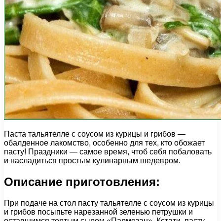
Паста тальятелле с соусом из курицы и грибов —
обалденное лакомство, особенно для тех, кто обожает
пасту! Праздники — самое время, чтоб себя побаловать
и насладиться простым кулинарным шедевром.
Описание приготовления:
При подаче на стол пасту тальятелле с соусом из курицы
и грибов посыпьте нарезанной зеленью петрушки и
оставшимся тертым сыром «Пармезан». Кстати, пасту