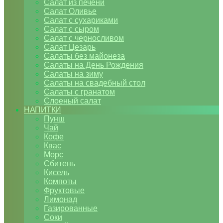
Салат из печени
Салат Оливье
Салат с сухариками
Салат с сыром
Салат с черносливом
Салат Цезарь
Салаты без майонеза
Салаты на День Рождения
Салаты на зиму
Салаты на свадебный стол
Салаты с гранатом
Слоеный салат
НАПИТКИ
Пунш
Чай
Кофе
Квас
Морс
Сбитень
Кисель
Компоты
Фруктовые
Лимонад
Газированные
Соки