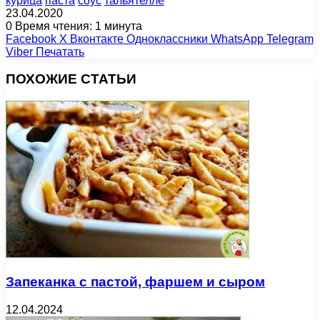
курица
паста
соус
тальятелле
23.04.2020
0
Время чтения: 1 минута
Facebook
X
Вконтакте
Одноклассники
WhatsApp
Telegram
Viber
Печатать
ПОХОЖИЕ СТАТЬИ
Запеканка с пастой, фаршем и сыром
12.04.2024