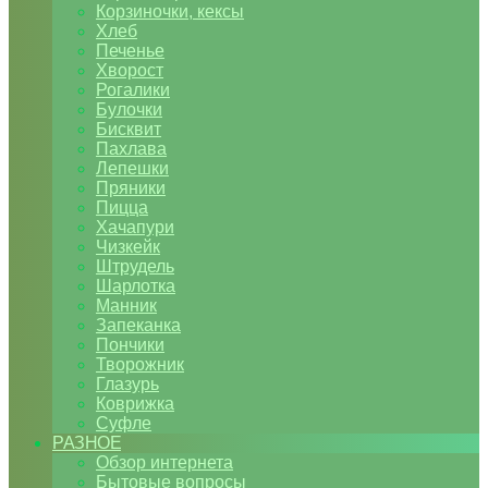
Корзиночки, кексы
Хлеб
Печенье
Хворост
Рогалики
Булочки
Бисквит
Пахлава
Лепешки
Пряники
Пицца
Хачапури
Чизкейк
Штрудель
Шарлотка
Манник
Запеканка
Пончики
Творожник
Глазурь
Коврижка
Суфле
РАЗНОЕ
Обзор интернета
Бытовые вопросы