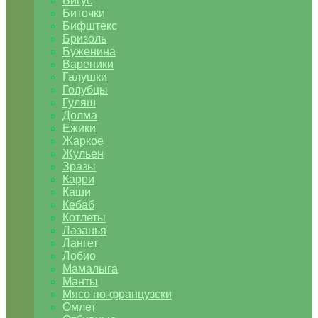
Бигус
Биточки
Бифштекс
Бризоль
Буженина
Вареники
Галушки
Голубцы
Гуляш
Долма
Ежики
Жаркое
Жульен
Зразы
Карри
Каши
Кебаб
Котлеты
Лазанья
Лангет
Лобио
Мамалыга
Манты
Мясо по-французски
Омлет