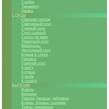
Сорбет
Тирамису
Халва
СОУСЫ
Сборник соусов
Сметанный соус
Соевый соус
Соус сырный
Соусы на зиму
Томатный соус
Маринады
Чесночный соус
Блюда в соусе
Горчица
Грибной соус
К мясу
К птице
К рыбе
К салату
ВЫПЕЧКА
Вафли
Коржики
Пироги, беляши, чебуреки
Блины, оладьи, сырники
Торты, пирожные