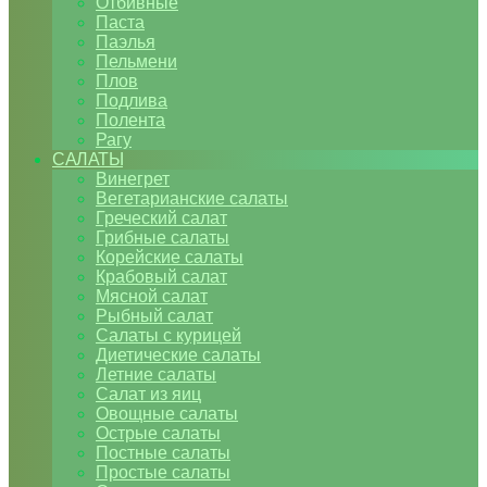
Отбивные
Паста
Паэлья
Пельмени
Плов
Подлива
Полента
Рагу
САЛАТЫ
Винегрет
Вегетарианские салаты
Греческий салат
Грибные салаты
Корейские салаты
Крабовый салат
Мясной салат
Рыбный салат
Салаты с курицей
Диетические салаты
Летние салаты
Салат из яиц
Овощные салаты
Острые салаты
Постные салаты
Простые салаты