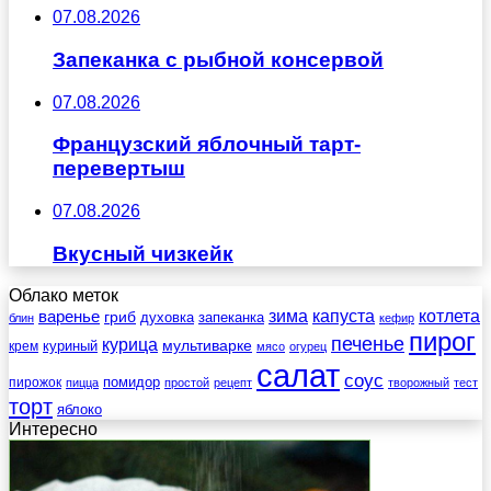
07.08.2026
Запеканка с рыбной консервой
07.08.2026
Французский яблочный тарт-
перевертыш
07.08.2026
Вкусный чизкейк
Облако меток
зима
котлета
варенье
капуста
гриб
духовка
запеканка
блин
кефир
пирог
печенье
курица
мультиварке
куриный
крем
мясо
огурец
салат
соус
помидор
пирожок
пицца
простой
рецепт
творожный
тест
торт
яблоко
Интересно