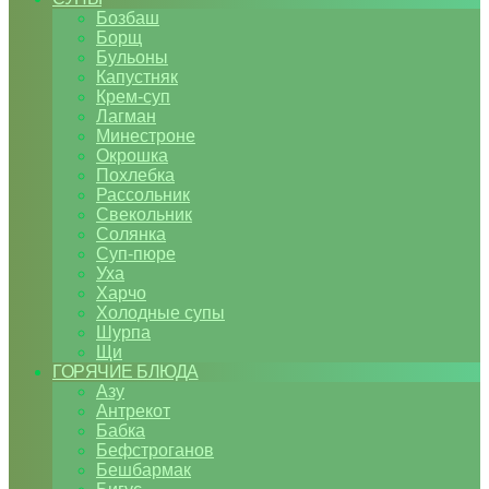
Бозбаш
Борщ
Бульоны
Капустняк
Крем-суп
Лагман
Минестроне
Окрошка
Похлебка
Рассольник
Свекольник
Солянка
Суп-пюре
Уха
Харчо
Холодные супы
Шурпа
Щи
ГОРЯЧИЕ БЛЮДА
Азу
Антрекот
Бабка
Бефстроганов
Бешбармак