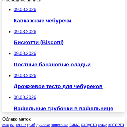
09.08.2026
Кавказские чебуреки
09.08.2026
Бискотти (Biscotti)
09.08.2026
Постные банановые оладьи
09.08.2026
Дрожжевое тесто для чебуреков
08.08.2026
Вафельные трубочки в вафельнице
Облако меток
зима
котлета
варенье
капуста
гриб
духовка
запеканка
блин
кефир