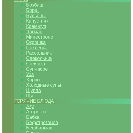
Бозбаш
Борщ
Бульоны
Капустняк
Крем-суп
Лагман
Минестроне
Окрошка
Похлебка
Рассольник
Свекольник
Солянка
Суп-пюре
Уха
Харчо
Холодные супы
Шурпа
Щи
ГОРЯЧИЕ БЛЮДА
Азу
Антрекот
Бабка
Бефстроганов
Бешбармак