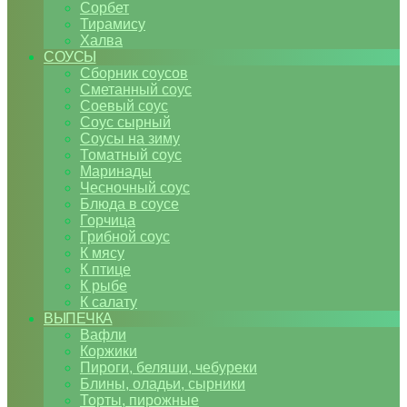
Сорбет
Тирамису
Халва
СОУСЫ
Сборник соусов
Сметанный соус
Соевый соус
Соус сырный
Соусы на зиму
Томатный соус
Маринады
Чесночный соус
Блюда в соусе
Горчица
Грибной соус
К мясу
К птице
К рыбе
К салату
ВЫПЕЧКА
Вафли
Коржики
Пироги, беляши, чебуреки
Блины, оладьи, сырники
Торты, пирожные