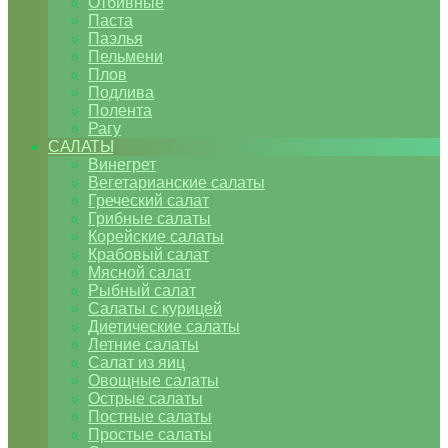
Отбивные
Паста
Паэлья
Пельмени
Плов
Подлива
Полента
Рагу
САЛАТЫ
Винегрет
Вегетарианские салаты
Греческий салат
Грибные салаты
Корейские салаты
Крабовый салат
Мясной салат
Рыбный салат
Салаты с курицей
Диетические салаты
Летние салаты
Салат из яиц
Овощные салаты
Острые салаты
Постные салаты
Простые салаты