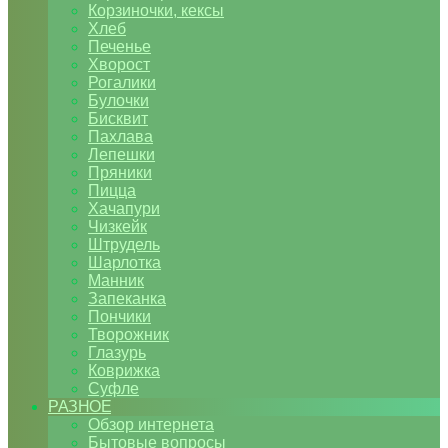
Корзиночки, кексы
Хлеб
Печенье
Хворост
Рогалики
Булочки
Бисквит
Пахлава
Лепешки
Пряники
Пицца
Хачапури
Чизкейк
Штрудель
Шарлотка
Манник
Запеканка
Пончики
Творожник
Глазурь
Коврижка
Суфле
РАЗНОЕ
Обзор интернета
Бытовые вопросы