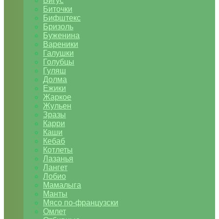
Бигус
Биточки
Бифштекс
Бризоль
Буженина
Вареники
Галушки
Голубцы
Гуляш
Долма
Ежики
Жаркое
Жульен
Зразы
Карри
Каши
Кебаб
Котлеты
Лазанья
Лангет
Лобио
Мамалыга
Манты
Мясо по-французски
Омлет