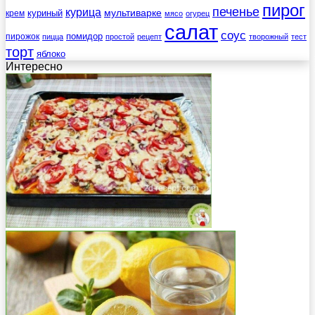
пирог
печенье
курица
мультиварке
куриный
крем
мясо
огурец
салат
соус
помидор
пирожок
пицца
простой
рецепт
творожный
тест
торт
яблоко
Интересно