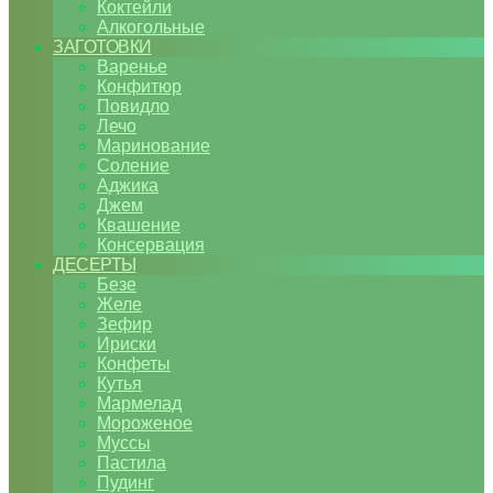
Коктейли
Алкогольные
ЗАГОТОВКИ
Варенье
Конфитюр
Повидло
Лечо
Маринование
Соление
Аджика
Джем
Квашение
Консервация
ДЕСЕРТЫ
Безе
Желе
Зефир
Ириски
Конфеты
Кутья
Мармелад
Мороженое
Муссы
Пастила
Пудинг