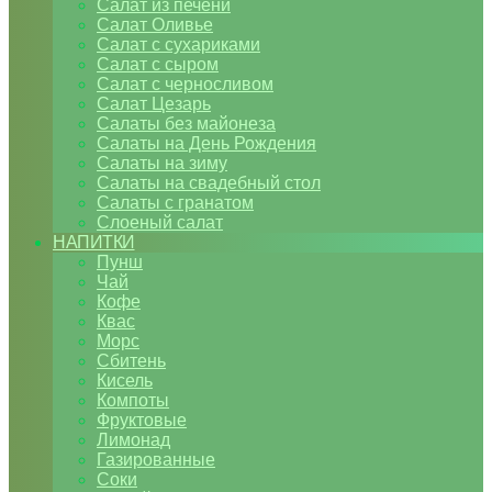
Салат из печени
Салат Оливье
Салат с сухариками
Салат с сыром
Салат с черносливом
Салат Цезарь
Салаты без майонеза
Салаты на День Рождения
Салаты на зиму
Салаты на свадебный стол
Салаты с гранатом
Слоеный салат
НАПИТКИ
Пунш
Чай
Кофе
Квас
Морс
Сбитень
Кисель
Компоты
Фруктовые
Лимонад
Газированные
Соки