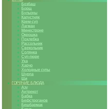
Бозбаш
Борщ
Бульоны
Капустняк
Крем-суп
Лагман
Минестроне
Окрошка
Похлебка
Рассольник
Свекольник
Солянка
Суп-пюре
Уха
Харчо
Холодные супы
Шурпа
Щи
ГОРЯЧИЕ БЛЮДА
Азу
Антрекот
Бабка
Бефстроганов
Бешбармак