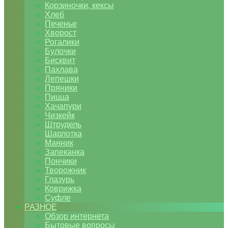
Корзиночки, кексы
Хлеб
Печенье
Хворост
Рогалики
Булочки
Бисквит
Пахлава
Лепешки
Пряники
Пицца
Хачапури
Чизкейк
Штрудель
Шарлотка
Манник
Запеканка
Пончики
Творожник
Глазурь
Коврижка
Суфле
РАЗНОЕ
Обзор интернета
Бытовые вопросы