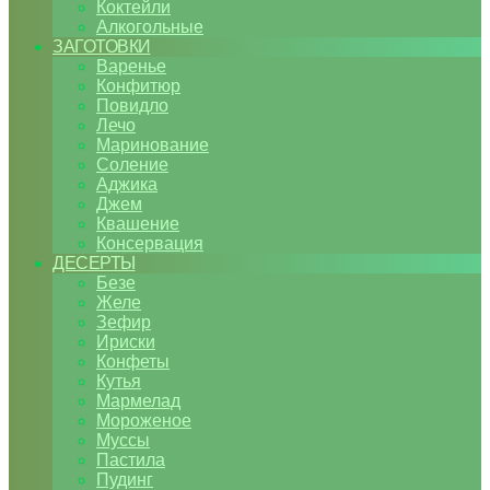
Коктейли
Алкогольные
ЗАГОТОВКИ
Варенье
Конфитюр
Повидло
Лечо
Маринование
Соление
Аджика
Джем
Квашение
Консервация
ДЕСЕРТЫ
Безе
Желе
Зефир
Ириски
Конфеты
Кутья
Мармелад
Мороженое
Муссы
Пастила
Пудинг