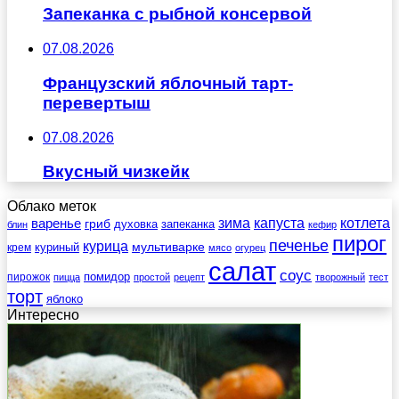
Запеканка с рыбной консервой
07.08.2026
Французский яблочный тарт-
перевертыш
07.08.2026
Вкусный чизкейк
Облако меток
зима
котлета
варенье
капуста
гриб
духовка
запеканка
блин
кефир
пирог
печенье
курица
мультиварке
куриный
крем
мясо
огурец
салат
соус
помидор
пирожок
пицца
простой
рецепт
творожный
тест
торт
яблоко
Интересно