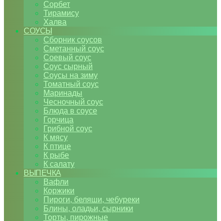
Сорбет
Тирамису
Халва
СОУСЫ
Сборник соусов
Сметанный соус
Соевый соус
Соус сырный
Соусы на зиму
Томатный соус
Маринады
Чесночный соус
Блюда в соусе
Горчица
Грибной соус
К мясу
К птице
К рыбе
К салату
ВЫПЕЧКА
Вафли
Коржики
Пироги, беляши, чебуреки
Блины, оладьи, сырники
Торты, пирожные