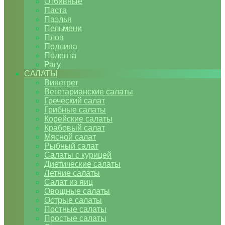
Отбивные
Паста
Паэлья
Пельмени
Плов
Подлива
Полента
Рагу
САЛАТЫ
Винегрет
Вегетарианские салаты
Греческий салат
Грибные салаты
Корейские салаты
Крабовый салат
Мясной салат
Рыбный салат
Салаты с курицей
Диетические салаты
Летние салаты
Салат из яиц
Овощные салаты
Острые салаты
Постные салаты
Простые салаты