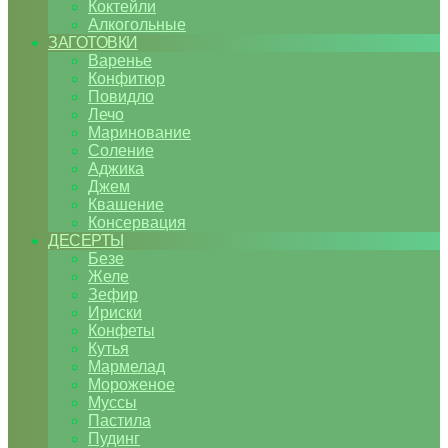
Коктейли
Алкогольные
ЗАГОТОВКИ
Варенье
Конфитюр
Повидло
Лечо
Маринование
Соление
Аджика
Джем
Квашение
Консервация
ДЕСЕРТЫ
Безе
Желе
Зефир
Ириски
Конфеты
Кутья
Мармелад
Мороженое
Муссы
Пастила
Пудинг