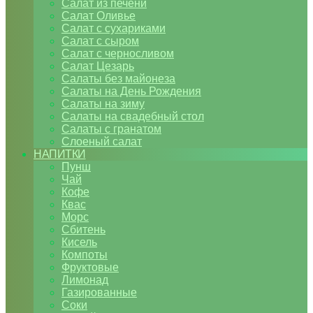
Салат из печени
Салат Оливье
Салат с сухариками
Салат с сыром
Салат с черносливом
Салат Цезарь
Салаты без майонеза
Салаты на День Рождения
Салаты на зиму
Салаты на свадебный стол
Салаты с гранатом
Слоеный салат
НАПИТКИ
Пунш
Чай
Кофе
Квас
Морс
Сбитень
Кисель
Компоты
Фруктовые
Лимонад
Газированные
Соки