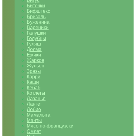
Бигус
Биточки
Бифштекс
Бризоль
Буженина
Вареники
Галушки
Голубцы
Гуляш
Долма
Ежики
Жаркое
Жульен
Зразы
Карри
Каши
Кебаб
Котлеты
Лазанья
Лангет
Лобио
Мамалыга
Манты
Мясо по-французски
Омлет