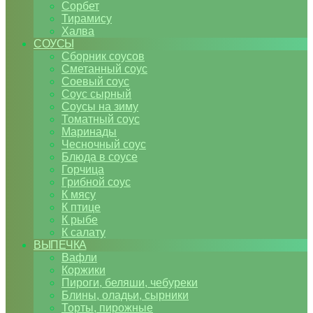
Сорбет
Тирамису
Халва
СОУСЫ
Сборник соусов
Сметанный соус
Соевый соус
Соус сырный
Соусы на зиму
Томатный соус
Маринады
Чесночный соус
Блюда в соусе
Горчица
Грибной соус
К мясу
К птице
К рыбе
К салату
ВЫПЕЧКА
Вафли
Коржики
Пироги, беляши, чебуреки
Блины, оладьи, сырники
Торты, пирожные