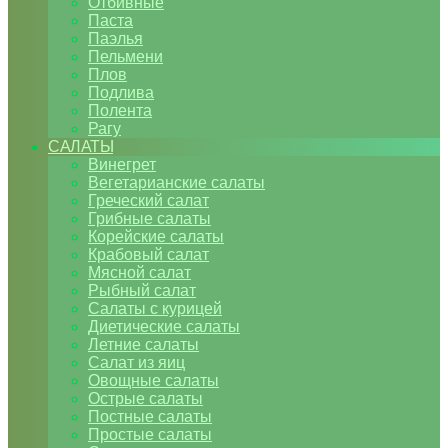
Отбивные
Паста
Паэлья
Пельмени
Плов
Подлива
Полента
Рагу
САЛАТЫ
Винегрет
Вегетарианские салаты
Греческий салат
Грибные салаты
Корейские салаты
Крабовый салат
Мясной салат
Рыбный салат
Салаты с курицей
Диетические салаты
Летние салаты
Салат из яиц
Овощные салаты
Острые салаты
Постные салаты
Простые салаты