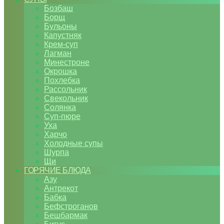
Бозбаш
Борщ
Бульоны
Капустняк
Крем-суп
Лагман
Минестроне
Окрошка
Похлебка
Рассольник
Свекольник
Солянка
Суп-пюре
Уха
Харчо
Холодные супы
Шурпа
Щи
ГОРЯЧИЕ БЛЮДА
Азу
Антрекот
Бабка
Бефстроганов
Бешбармак