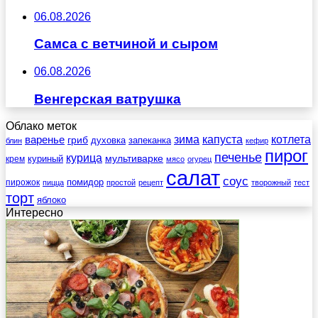
06.08.2026
Самса с ветчиной и сыром
06.08.2026
Венгерская ватрушка
Облако меток
зима
котлета
варенье
капуста
гриб
духовка
запеканка
блин
кефир
пирог
печенье
курица
мультиварке
куриный
крем
мясо
огурец
салат
соус
помидор
пирожок
пицца
простой
рецепт
творожный
тест
торт
яблоко
Интересно