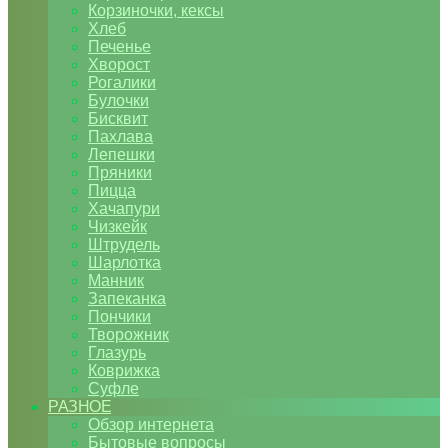
Корзиночки, кексы
Хлеб
Печенье
Хворост
Рогалики
Булочки
Бисквит
Пахлава
Лепешки
Пряники
Пицца
Хачапури
Чизкейк
Штрудель
Шарлотка
Манник
Запеканка
Пончики
Творожник
Глазурь
Коврижка
Суфле
РАЗНОЕ
Обзор интернета
Бытовые вопросы