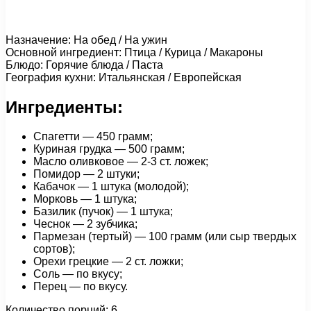
Назначение: На обед / На ужин
Основной ингредиент: Птица / Курица / Макароны
Блюдо: Горячие блюда / Паста
География кухни: Итальянская / Европейская
Ингредиенты:
Спагетти — 450 грамм;
Куриная грудка — 500 грамм;
Масло оливковое — 2-3 ст. ложек;
Помидор — 2 штуки;
Кабачок — 1 штука (молодой);
Морковь — 1 штука;
Базилик (пучок) — 1 штука;
Чеснок — 2 зубчика;
Пармезан (тертый) — 100 грамм (или сыр твердых
сортов);
Орехи грецкие — 2 ст. ложки;
Соль — по вкусу;
Перец — по вкусу.
Количество порций: 6