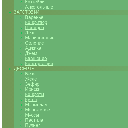
Коктейли
Алкогольные
ЗАГОТОВКИ
Варенье
Конфитюр
Повидло
Лечо
Маринование
Соление
Аджика
Джем
Квашение
Консервация
ДЕСЕРТЫ
Безе
Желе
Зефир
Ириски
Конфеты
Кутья
Мармелад
Мороженое
Муссы
Пастила
Пудинг