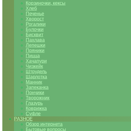
Корзиночки, кексы
Хлеб
Печенье
Хворост
Рогалики
Булочки
Бисквит
Пахлава
Лепешки
Пряники
Пицца
Хачапури
Чизкейк
Штрудель
Шарлотка
Манник
Запеканка
Пончики
Творожник
Глазурь
Коврижка
Суфле
РАЗНОЕ
Обзор интернета
Бытовые вопросы