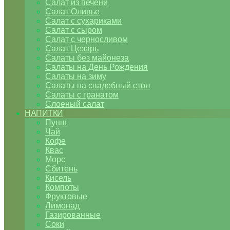
Салат из печени
Салат Оливье
Салат с сухариками
Салат с сыром
Салат с черносливом
Салат Цезарь
Салаты без майонеза
Салаты на День Рождения
Салаты на зиму
Салаты на свадебный стол
Салаты с гранатом
Слоеный салат
НАПИТКИ
Пунш
Чай
Кофе
Квас
Морс
Сбитень
Кисель
Компоты
Фруктовые
Лимонад
Газированные
Соки