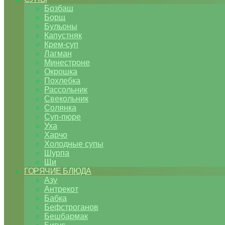
Бозбаш
Борщ
Бульоны
Капустняк
Крем-суп
Лагман
Минестроне
Окрошка
Похлебка
Рассольник
Свекольник
Солянка
Суп-пюре
Уха
Харчо
Холодные супы
Шурпа
Щи
ГОРЯЧИЕ БЛЮДА
Азу
Антрекот
Бабка
Бефстроганов
Бешбармак