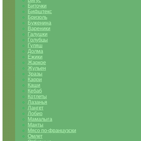
Бигус
Биточки
Бифштекс
Бризоль
Буженина
Вареники
Галушки
Голубцы
Гуляш
Долма
Ежики
Жаркое
Жульен
Зразы
Карри
Каши
Кебаб
Котлеты
Лазанья
Лангет
Лобио
Мамалыга
Манты
Мясо по-французски
Омлет