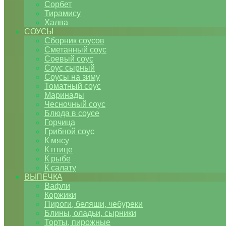
Сорбет
Тирамису
Халва
СОУСЫ
Сборник соусов
Сметанный соус
Соевый соус
Соус сырный
Соусы на зиму
Томатный соус
Маринады
Чесночный соус
Блюда в соусе
Горчица
Грибной соус
К мясу
К птице
К рыбе
К салату
ВЫПЕЧКА
Вафли
Коржики
Пироги, беляши, чебуреки
Блины, оладьи, сырники
Торты, пирожные