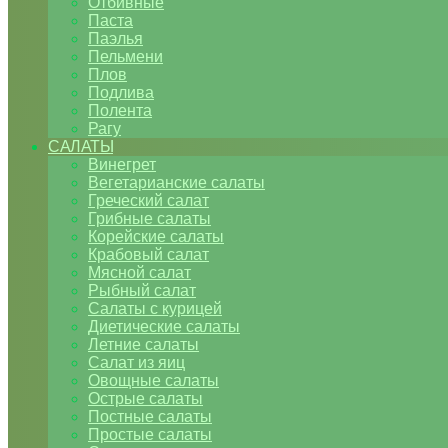
Отбивные
Паста
Паэлья
Пельмени
Плов
Подлива
Полента
Рагу
САЛАТЫ
Винегрет
Вегетарианские салаты
Греческий салат
Грибные салаты
Корейские салаты
Крабовый салат
Мясной салат
Рыбный салат
Салаты с курицей
Диетические салаты
Летние салаты
Салат из яиц
Овощные салаты
Острые салаты
Постные салаты
Простые салаты