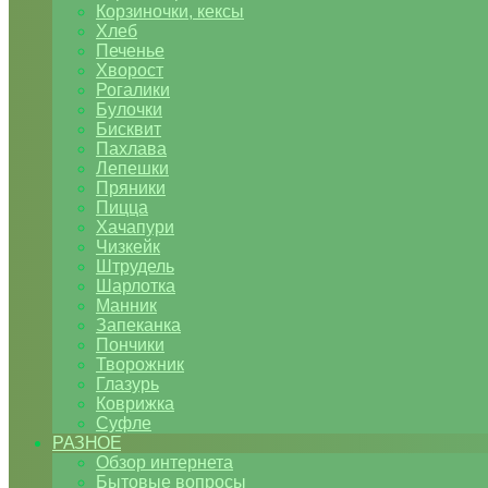
Корзиночки, кексы
Хлеб
Печенье
Хворост
Рогалики
Булочки
Бисквит
Пахлава
Лепешки
Пряники
Пицца
Хачапури
Чизкейк
Штрудель
Шарлотка
Манник
Запеканка
Пончики
Творожник
Глазурь
Коврижка
Суфле
РАЗНОЕ
Обзор интернета
Бытовые вопросы