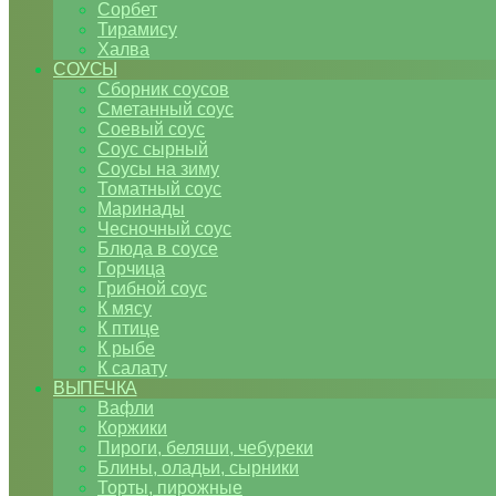
Сорбет
Тирамису
Халва
СОУСЫ
Сборник соусов
Сметанный соус
Соевый соус
Соус сырный
Соусы на зиму
Томатный соус
Маринады
Чесночный соус
Блюда в соусе
Горчица
Грибной соус
К мясу
К птице
К рыбе
К салату
ВЫПЕЧКА
Вафли
Коржики
Пироги, беляши, чебуреки
Блины, оладьи, сырники
Торты, пирожные