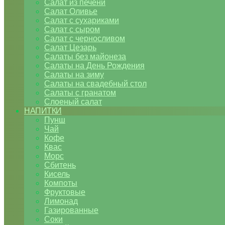
Салат из печени
Салат Оливье
Салат с сухариками
Салат с сыром
Салат с черносливом
Салат Цезарь
Салаты без майонеза
Салаты на День Рождения
Салаты на зиму
Салаты на свадебный стол
Салаты с гранатом
Слоеный салат
НАПИТКИ
Пунш
Чай
Кофе
Квас
Морс
Сбитень
Кисель
Компоты
Фруктовые
Лимонад
Газированные
Соки