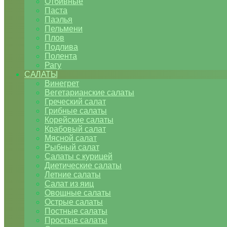
Отбивные
Паста
Паэлья
Пельмени
Плов
Подлива
Полента
Рагу
САЛАТЫ
Винегрет
Вегетарианские салаты
Греческий салат
Грибные салаты
Корейские салаты
Крабовый салат
Мясной салат
Рыбный салат
Салаты с курицей
Диетические салаты
Летние салаты
Салат из яиц
Овощные салаты
Острые салаты
Постные салаты
Простые салаты