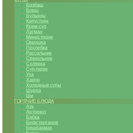
Бозбаш
Борщ
Бульоны
Капустняк
Крем-суп
Лагман
Минестроне
Окрошка
Похлебка
Рассольник
Свекольник
Солянка
Суп-пюре
Уха
Харчо
Холодные супы
Шурпа
Щи
ГОРЯЧИЕ БЛЮДА
Азу
Антрекот
Бабка
Бефстроганов
Бешбармак