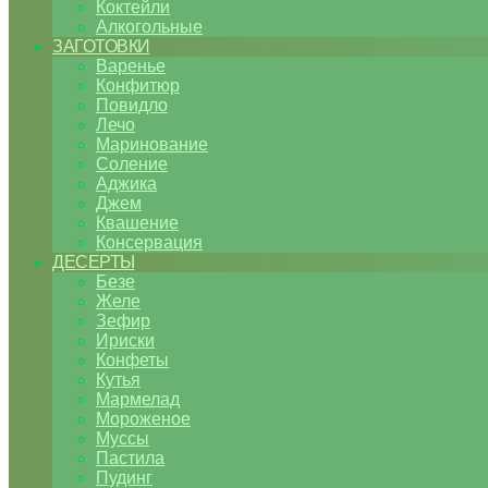
Коктейли
Алкогольные
ЗАГОТОВКИ
Варенье
Конфитюр
Повидло
Лечо
Маринование
Соление
Аджика
Джем
Квашение
Консервация
ДЕСЕРТЫ
Безе
Желе
Зефир
Ириски
Конфеты
Кутья
Мармелад
Мороженое
Муссы
Пастила
Пудинг