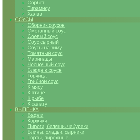
Сорбет
Тирамису
Халва
СОУСЫ
Сборник соусов
Сметанный соус
Соевый соус
Соус сырный
Соусы на зиму
Томатный соус
Маринады
Чесночный соус
Блюда в соусе
Горчица
Грибной соус
К мясу
К птице
К рыбе
К салату
ВЫПЕЧКА
Вафли
Коржики
Пироги, беляши, чебуреки
Блины, оладьи, сырники
Торты, пирожные