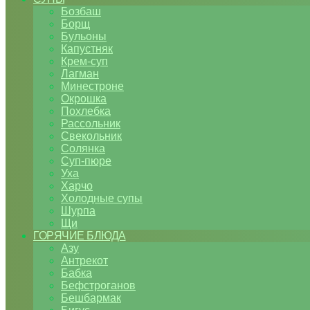
Бозбаш
Борщ
Бульоны
Капустняк
Крем-суп
Лагман
Минестроне
Окрошка
Похлебка
Рассольник
Свекольник
Солянка
Суп-пюре
Уха
Харчо
Холодные супы
Шурпа
Щи
ГОРЯЧИЕ БЛЮДА
Азу
Антрекот
Бабка
Бефстроганов
Бешбармак