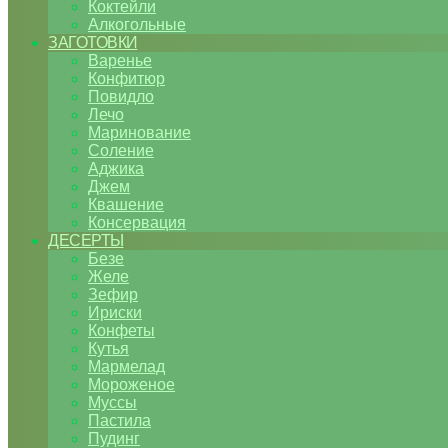
Коктейли
Алкогольные
ЗАГОТОВКИ
Варенье
Конфитюр
Повидло
Лечо
Маринование
Соление
Аджика
Джем
Квашение
Консервация
ДЕСЕРТЫ
Безе
Желе
Зефир
Ириски
Конфеты
Кутья
Мармелад
Мороженое
Муссы
Пастила
Пудинг