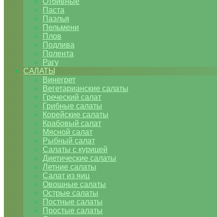
Отбивные
Паста
Паэлья
Пельмени
Плов
Подлива
Полента
Рагу
САЛАТЫ
Винегрет
Вегетарианские салаты
Греческий салат
Грибные салаты
Корейские салаты
Крабовый салат
Мясной салат
Рыбный салат
Салаты с курицей
Диетические салаты
Летние салаты
Салат из яиц
Овощные салаты
Острые салаты
Постные салаты
Простые салаты