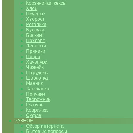
Корзиночки, кексы
Хлеб
Печенье
Хворост
Рогалики
Булочки
Бисквит
Пахлава
Лепешки
Пряники
Пицца
Хачапури
Чизкейк
Штрудель
Шарлотка
Манник
Запеканка
Пончики
Творожник
Глазурь
Коврижка
Суфле
РАЗНОЕ
Обзор интернета
Бытовые вопросы