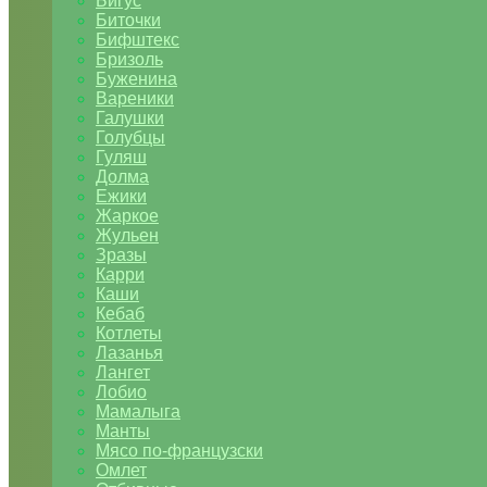
Бигус
Биточки
Бифштекс
Бризоль
Буженина
Вареники
Галушки
Голубцы
Гуляш
Долма
Ежики
Жаркое
Жульен
Зразы
Карри
Каши
Кебаб
Котлеты
Лазанья
Лангет
Лобио
Мамалыга
Манты
Мясо по-французски
Омлет