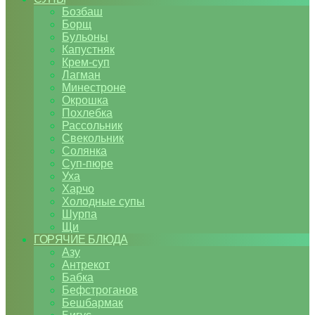
Бозбаш
Борщ
Бульоны
Капустняк
Крем-суп
Лагман
Минестроне
Окрошка
Похлебка
Рассольник
Свекольник
Солянка
Суп-пюре
Уха
Харчо
Холодные супы
Шурпа
Щи
ГОРЯЧИЕ БЛЮДА
Азу
Антрекот
Бабка
Бефстроганов
Бешбармак