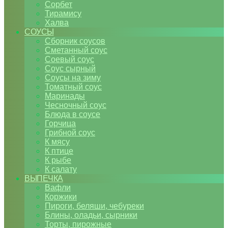
Сорбет
Тирамису
Халва
СОУСЫ
Сборник соусов
Сметанный соус
Соевый соус
Соус сырный
Соусы на зиму
Томатный соус
Маринады
Чесночный соус
Блюда в соусе
Горчица
Грибной соус
К мясу
К птице
К рыбе
К салату
ВЫПЕЧКА
Вафли
Коржики
Пироги, беляши, чебуреки
Блины, оладьи, сырники
Торты, пирожные