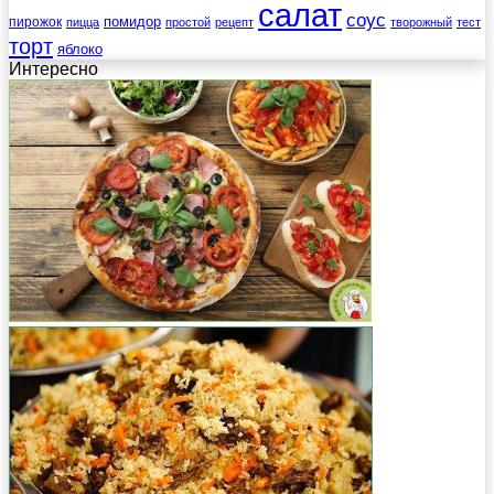
салат
соус
помидор
пирожок
пицца
простой
рецепт
творожный
тест
торт
яблоко
Интересно