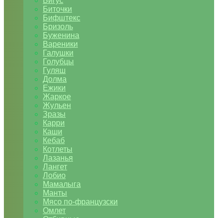
Бигус
Биточки
Бифштекс
Бризоль
Буженина
Вареники
Галушки
Голубцы
Гуляш
Долма
Ежики
Жаркое
Жульен
Зразы
Карри
Каши
Кебаб
Котлеты
Лазанья
Лангет
Лобио
Мамалыга
Манты
Мясо по-французски
Омлет