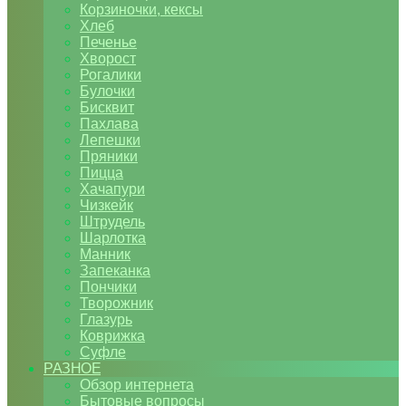
Корзиночки, кексы
Хлеб
Печенье
Хворост
Рогалики
Булочки
Бисквит
Пахлава
Лепешки
Пряники
Пицца
Хачапури
Чизкейк
Штрудель
Шарлотка
Манник
Запеканка
Пончики
Творожник
Глазурь
Коврижка
Суфле
РАЗНОЕ
Обзор интернета
Бытовые вопросы