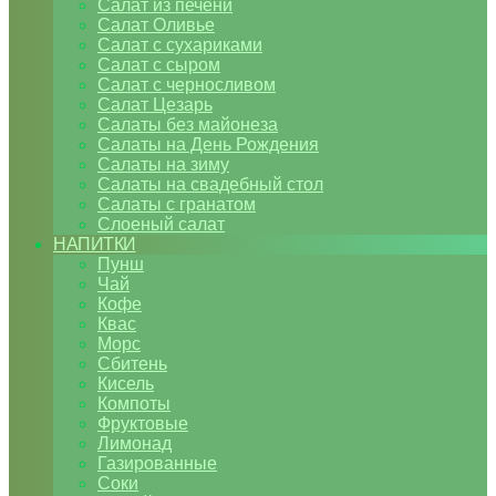
Салат из печени
Салат Оливье
Салат с сухариками
Салат с сыром
Салат с черносливом
Салат Цезарь
Салаты без майонеза
Салаты на День Рождения
Салаты на зиму
Салаты на свадебный стол
Салаты с гранатом
Слоеный салат
НАПИТКИ
Пунш
Чай
Кофе
Квас
Морс
Сбитень
Кисель
Компоты
Фруктовые
Лимонад
Газированные
Соки