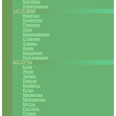
Коктейли
Алкогольные
ЗАГОТОВКИ
Варенье
Конфитюр
Повидло
Лечо
Маринование
Соление
Аджика
Джем
Квашение
Консервация
ДЕСЕРТЫ
Безе
Желе
Зефир
Ириски
Конфеты
Кутья
Мармелад
Мороженое
Муссы
Пастила
Пудинг