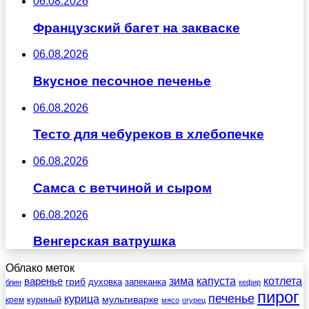
06.08.2026
Французский багет на закваске
06.08.2026
Вкусное песочное печенье
06.08.2026
Тесто для чебуреков в хлебопечке
06.08.2026
Самса с ветчиной и сыром
06.08.2026
Венгерская ватрушка
Облако меток
зима
котлета
варенье
капуста
гриб
духовка
запеканка
блин
кефир
пирог
печенье
курица
мультиварке
куриный
крем
мясо
огурец