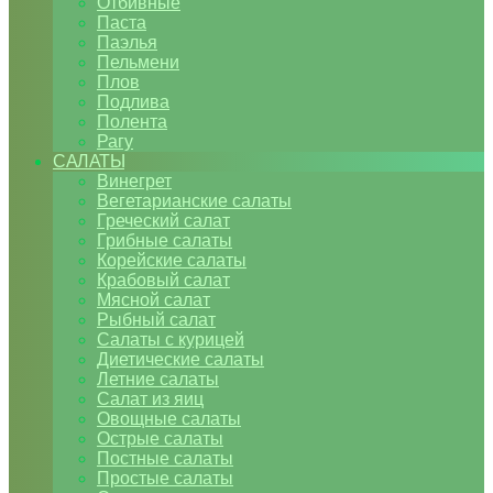
Отбивные
Паста
Паэлья
Пельмени
Плов
Подлива
Полента
Рагу
САЛАТЫ
Винегрет
Вегетарианские салаты
Греческий салат
Грибные салаты
Корейские салаты
Крабовый салат
Мясной салат
Рыбный салат
Салаты с курицей
Диетические салаты
Летние салаты
Салат из яиц
Овощные салаты
Острые салаты
Постные салаты
Простые салаты