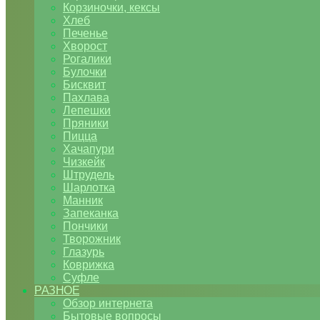
Корзиночки, кексы
Хлеб
Печенье
Хворост
Рогалики
Булочки
Бисквит
Пахлава
Лепешки
Пряники
Пицца
Хачапури
Чизкейк
Штрудель
Шарлотка
Манник
Запеканка
Пончики
Творожник
Глазурь
Коврижка
Суфле
РАЗНОЕ
Обзор интернета
Бытовые вопросы