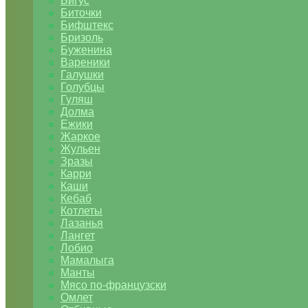
Бигус
Биточки
Бифштекс
Бризоль
Буженина
Вареники
Галушки
Голубцы
Гуляш
Долма
Ежики
Жаркое
Жульен
Зразы
Карри
Каши
Кебаб
Котлеты
Лазанья
Лангет
Лобио
Мамалыга
Манты
Мясо по-французски
Омлет