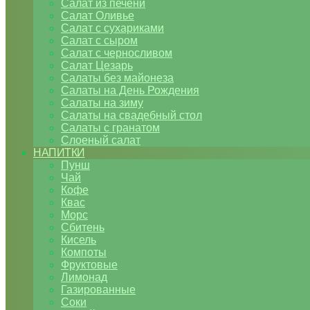
Салат из печени
Салат Оливье
Салат с сухариками
Салат с сыром
Салат с черносливом
Салат Цезарь
Салаты без майонеза
Салаты на День Рождения
Салаты на зиму
Салаты на свадебный стол
Салаты с гранатом
Слоеный салат
НАПИТКИ
Пунш
Чай
Кофе
Квас
Морс
Сбитень
Кисель
Компоты
Фруктовые
Лимонад
Газированные
Соки