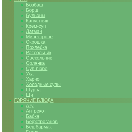
Бозбаш
Борщ
Бульоны
Капустняк
Крем-суп
Лагман
Минестроне
Окрошка
Похлебка
Рассольник
Свекольник
Солянка
Суп-пюре
Уха
Харчо
Холодные супы
Шурпа
Щи
ГОРЯЧИЕ БЛЮДА
Азу
Антрекот
Бабка
Бефстроганов
Бешбармак