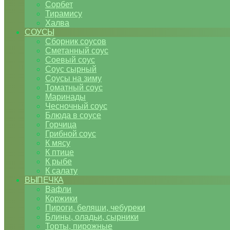
Сорбет
Тирамису
Халва
СОУСЫ
Сборник соусов
Сметанный соус
Соевый соус
Соус сырный
Соусы на зиму
Томатный соус
Маринады
Чесночный соус
Блюда в соусе
Горчица
Грибной соус
К мясу
К птице
К рыбе
К салату
ВЫПЕЧКА
Вафли
Коржики
Пироги, беляши, чебуреки
Блины, оладьи, сырники
Торты, пирожные