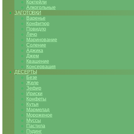
Коктейли
Алкогольные
ЗАГОТОВКИ
Варенье
Конфитюр
Повидло
Лечо
Маринование
Соление
Аджика
Джем
Квашение
Консервация
ДЕСЕРТЫ
Безе
Желе
Зефир
Ириски
Конфеты
Кутья
Мармелад
Мороженое
Муссы
Пастила
Пудинг