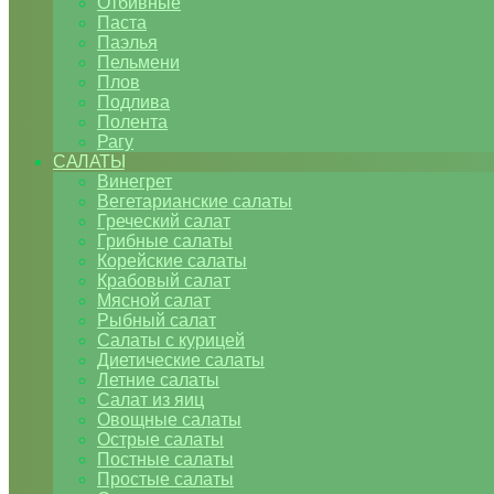
Отбивные
Паста
Паэлья
Пельмени
Плов
Подлива
Полента
Рагу
САЛАТЫ
Винегрет
Вегетарианские салаты
Греческий салат
Грибные салаты
Корейские салаты
Крабовый салат
Мясной салат
Рыбный салат
Салаты с курицей
Диетические салаты
Летние салаты
Салат из яиц
Овощные салаты
Острые салаты
Постные салаты
Простые салаты