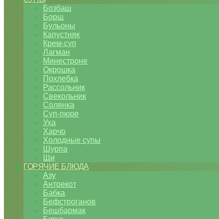
Бозбаш
Борщ
Бульоны
Капустняк
Крем-суп
Лагман
Минестроне
Окрошка
Похлебка
Рассольник
Свекольник
Солянка
Суп-пюре
Уха
Харчо
Холодные супы
Шурпа
Щи
ГОРЯЧИЕ БЛЮДА
Азу
Антрекот
Бабка
Бефстроганов
Бешбармак