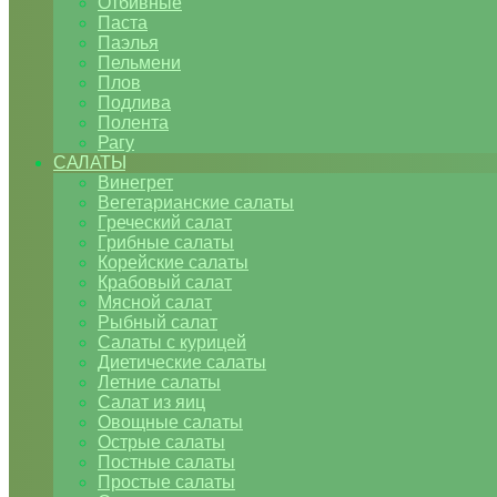
Отбивные
Паста
Паэлья
Пельмени
Плов
Подлива
Полента
Рагу
САЛАТЫ
Винегрет
Вегетарианские салаты
Греческий салат
Грибные салаты
Корейские салаты
Крабовый салат
Мясной салат
Рыбный салат
Салаты с курицей
Диетические салаты
Летние салаты
Салат из яиц
Овощные салаты
Острые салаты
Постные салаты
Простые салаты