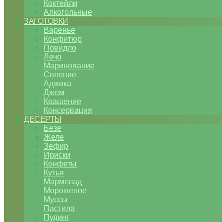
Коктейли
Алкогольные
ЗАГОТОВКИ
Варенье
Конфитюр
Повидло
Лечо
Маринование
Соление
Аджика
Джем
Квашение
Консервация
ДЕСЕРТЫ
Безе
Желе
Зефир
Ириски
Конфеты
Кутья
Мармелад
Мороженое
Муссы
Пастила
Пудинг