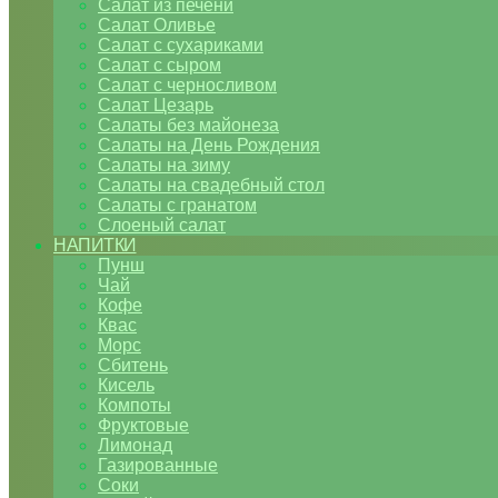
Салат из печени
Салат Оливье
Салат с сухариками
Салат с сыром
Салат с черносливом
Салат Цезарь
Салаты без майонеза
Салаты на День Рождения
Салаты на зиму
Салаты на свадебный стол
Салаты с гранатом
Слоеный салат
НАПИТКИ
Пунш
Чай
Кофе
Квас
Морс
Сбитень
Кисель
Компоты
Фруктовые
Лимонад
Газированные
Соки