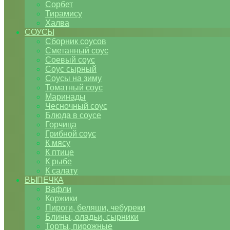
Сорбет
Тирамису
Халва
СОУСЫ
Сборник соусов
Сметанный соус
Соевый соус
Соус сырный
Соусы на зиму
Томатный соус
Маринады
Чесночный соус
Блюда в соусе
Горчица
Грибной соус
К мясу
К птице
К рыбе
К салату
ВЫПЕЧКА
Вафли
Коржики
Пироги, беляши, чебуреки
Блины, оладьи, сырники
Торты, пирожные