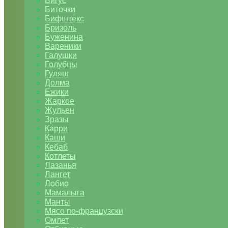
Бигус
Биточки
Бифштекс
Бризоль
Буженина
Вареники
Галушки
Голубцы
Гуляш
Долма
Ежики
Жаркое
Жульен
Зразы
Карри
Каши
Кебаб
Котлеты
Лазанья
Лангет
Лобио
Мамалыга
Манты
Мясо по-французски
Омлет