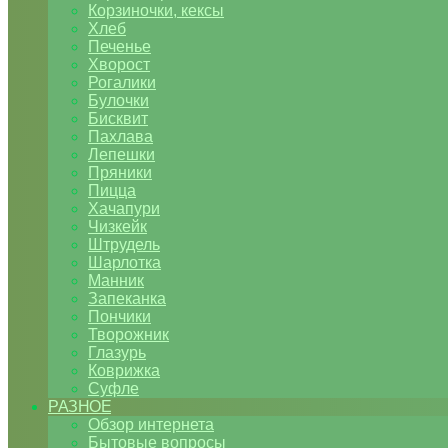
Корзиночки, кексы
Хлеб
Печенье
Хворост
Рогалики
Булочки
Бисквит
Пахлава
Лепешки
Пряники
Пицца
Хачапури
Чизкейк
Штрудель
Шарлотка
Манник
Запеканка
Пончики
Творожник
Глазурь
Коврижка
Суфле
РАЗНОЕ
Обзор интернета
Бытовые вопросы