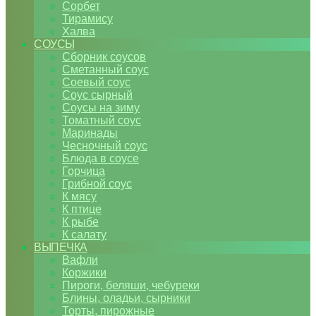
Сорбет
Тирамису
Халва
СОУСЫ
Сборник соусов
Сметанный соус
Соевый соус
Соус сырный
Соусы на зиму
Томатный соус
Маринады
Чесночный соус
Блюда в соусе
Горчица
Грибной соус
К мясу
К птице
К рыбе
К салату
ВЫПЕЧКА
Вафли
Коржики
Пироги, беляши, чебуреки
Блины, оладьи, сырники
Торты, пирожные