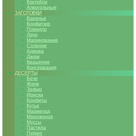
Коктейли
Алкогольные
ЗАГОТОВКИ
Варенье
Конфитюр
Повидло
Лечо
Маринование
Соление
Аджика
Джем
Квашение
Консервация
ДЕСЕРТЫ
Безе
Желе
Зефир
Ириски
Конфеты
Кутья
Мармелад
Мороженое
Муссы
Пастила
Пудинг