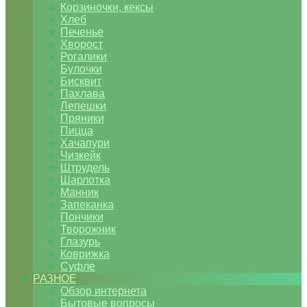
Корзиночки, кексы
Хлеб
Печенье
Хворост
Рогалики
Булочки
Бисквит
Пахлава
Лепешки
Пряники
Пицца
Хачапури
Чизкейк
Штрудель
Шарлотка
Манник
Запеканка
Пончики
Творожник
Глазурь
Коврижка
Суфле
РАЗНОЕ
Обзор интернета
Бытовые вопросы