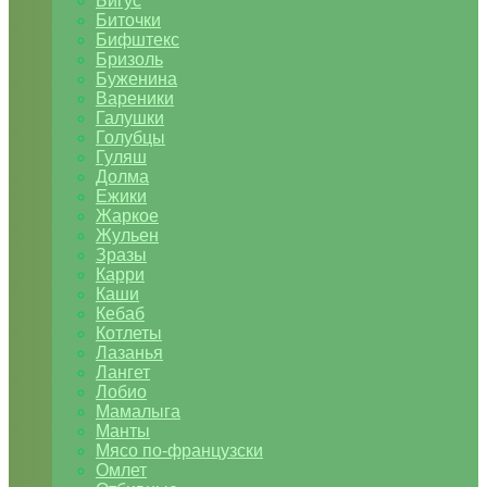
Бигус
Биточки
Бифштекс
Бризоль
Буженина
Вареники
Галушки
Голубцы
Гуляш
Долма
Ежики
Жаркое
Жульен
Зразы
Карри
Каши
Кебаб
Котлеты
Лазанья
Лангет
Лобио
Мамалыга
Манты
Мясо по-французски
Омлет