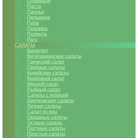
Отбивные
Паста
Паэлья
Пельмени
Плов
Подлива
Полента
Рагу
САЛАТЫ
Винегрет
Вегетарианские салаты
Греческий салат
Грибные салаты
Корейские салаты
Крабовый салат
Мясной салат
Рыбный салат
Салаты с курицей
Диетические салаты
Летние салаты
Салат из яиц
Овощные салаты
Острые салаты
Постные салаты
Простые салаты