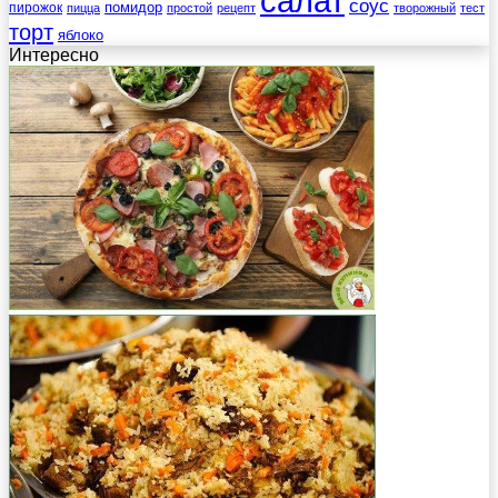
салат
соус
помидор
пирожок
пицца
простой
рецепт
творожный
тест
торт
яблоко
Интересно