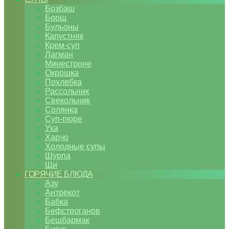
Бозбаш
Борщ
Бульоны
Капустняк
Крем-суп
Лагман
Минестроне
Окрошка
Похлебка
Рассольник
Свекольник
Солянка
Суп-пюре
Уха
Харчо
Холодные супы
Шурпа
Щи
ГОРЯЧИЕ БЛЮДА
Азу
Антрекот
Бабка
Бефстроганов
Бешбармак