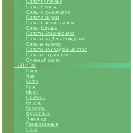
Салат из печени
Салат Оливье
Салат с сухариками
Салат с сыром
Салат с черносливом
Салат Цезарь
Салаты без майонеза
Салаты на День Рождения
Салаты на зиму
Салаты на свадебный стол
Салаты с гранатом
Слоеный салат
НАПИТКИ
Пунш
Чай
Кофе
Квас
Морс
Сбитень
Кисель
Компоты
Фруктовые
Лимонад
Газированные
Соки