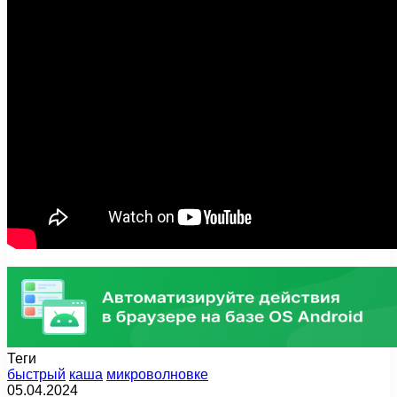
Теги
быстрый
каша
микроволновке
05.04.2024