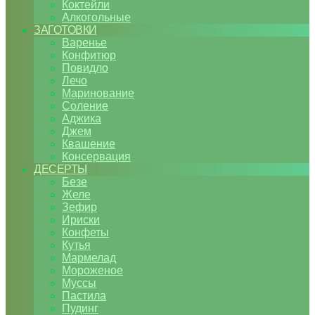
Коктейли
Алкогольные
ЗАГОТОВКИ
Варенье
Конфитюр
Повидло
Лечо
Маринование
Соление
Аджика
Джем
Квашение
Консервация
ДЕСЕРТЫ
Безе
Желе
Зефир
Ириски
Конфеты
Кутья
Мармелад
Мороженое
Муссы
Пастила
Пудинг