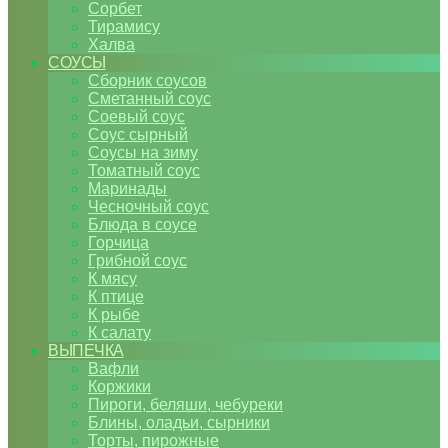
Сорбет
Тирамису
Халва
СОУСЫ
Сборник соусов
Сметанный соус
Соевый соус
Соус сырный
Соусы на зиму
Томатный соус
Маринады
Чесночный соус
Блюда в соусе
Горчица
Грибной соус
К мясу
К птице
К рыбе
К салату
ВЫПЕЧКА
Вафли
Коржики
Пироги, беляши, чебуреки
Блины, оладьи, сырники
Торты, пирожные