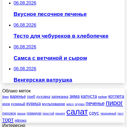
06.08.2026
Вкусное песочное печенье
06.08.2026
Тесто для чебуреков в хлебопечке
06.08.2026
Самса с ветчиной и сыром
06.08.2026
Венгерская ватрушка
Облако меток
зима
котлета
варенье
капуста
гриб
духовка
запеканка
блин
кефир
пирог
печенье
курица
мультиварке
куриный
крем
мясо
огурец
салат
соус
помидор
пирожок
пицца
простой
рецепт
творожный
тест
торт
яблоко
Интересно