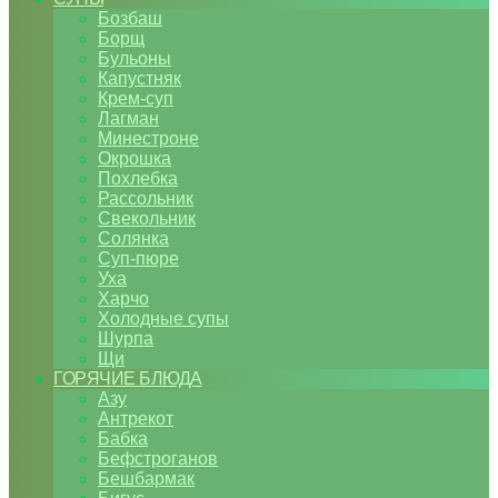
Бозбаш
Борщ
Бульоны
Капустняк
Крем-суп
Лагман
Минестроне
Окрошка
Похлебка
Рассольник
Свекольник
Солянка
Суп-пюре
Уха
Харчо
Холодные супы
Шурпа
Щи
ГОРЯЧИЕ БЛЮДА
Азу
Антрекот
Бабка
Бефстроганов
Бешбармак