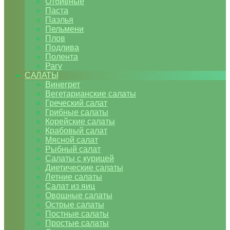
Отбивные
Паста
Паэлья
Пельмени
Плов
Подлива
Полента
Рагу
САЛАТЫ
Винегрет
Вегетарианские салаты
Греческий салат
Грибные салаты
Корейские салаты
Крабовый салат
Мясной салат
Рыбный салат
Салаты с курицей
Диетические салаты
Летние салаты
Салат из яиц
Овощные салаты
Острые салаты
Постные салаты
Простые салаты