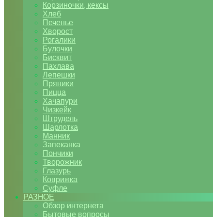
Корзиночки, кексы
Хлеб
Печенье
Хворост
Рогалики
Булочки
Бисквит
Пахлава
Лепешки
Пряники
Пицца
Хачапури
Чизкейк
Штрудель
Шарлотка
Манник
Запеканка
Пончики
Творожник
Глазурь
Коврижка
Суфле
РАЗНОЕ
Обзор интернета
Бытовые вопросы