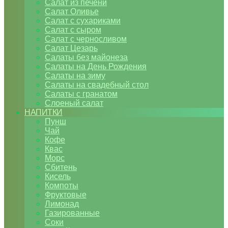
Салат из печени
Салат Оливье
Салат с сухариками
Салат с сыром
Салат с черносливом
Салат Цезарь
Салаты без майонеза
Салаты на День Рождения
Салаты на зиму
Салаты на свадебный стол
Салаты с гранатом
Слоеный салат
НАПИТКИ
Пунш
Чай
Кофе
Квас
Морс
Сбитень
Кисель
Компоты
Фруктовые
Лимонад
Газированные
Соки