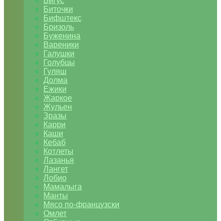
Бигус
Биточки
Бифштекс
Бризоль
Буженина
Вареники
Галушки
Голубцы
Гуляш
Долма
Ежики
Жаркое
Жульен
Зразы
Карри
Каши
Кебаб
Котлеты
Лазанья
Лангет
Лобио
Мамалыга
Манты
Мясо по-французски
Омлет