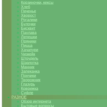
Корзиночки, кексы
Хлеб
Печенье
Хворост
Рогалики
Булочки
Бисквит
Пахлава
Лепешки
Пряники
Пицца
Хачапури
Чизкейк
Штрудель
Шарлотка
Манник
Запеканка
Пончики
Творожник
Глазурь
Коврижка
Суфле
РАЗНОЕ
Обзор интернета
Бытовые вопросы