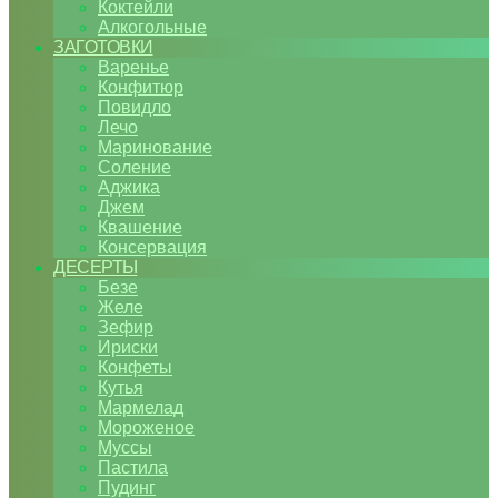
Коктейли
Алкогольные
ЗАГОТОВКИ
Варенье
Конфитюр
Повидло
Лечо
Маринование
Соление
Аджика
Джем
Квашение
Консервация
ДЕСЕРТЫ
Безе
Желе
Зефир
Ириски
Конфеты
Кутья
Мармелад
Мороженое
Муссы
Пастила
Пудинг