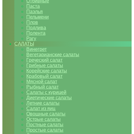
Отбивные
Паста
Паэлья
Пельмени
Плов
Подлива
Полента
Рагу
САЛАТЫ
Винегрет
Вегетарианские салаты
Греческий салат
Грибные салаты
Корейские салаты
Крабовый салат
Мясной салат
Рыбный салат
Салаты с курицей
Диетические салаты
Летние салаты
Салат из яиц
Овощные салаты
Острые салаты
Постные салаты
Простые салаты