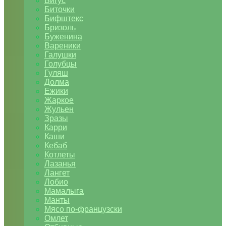
Бигус
Биточки
Бифштекс
Бризоль
Буженина
Вареники
Галушки
Голубцы
Гуляш
Долма
Ежики
Жаркое
Жульен
Зразы
Карри
Каши
Кебаб
Котлеты
Лазанья
Лангет
Лобио
Мамалыга
Манты
Мясо по-французски
Омлет