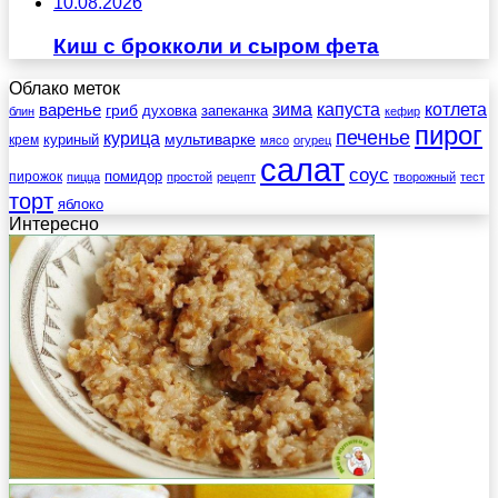
10.08.2026
Киш с брокколи и сыром фета
Облако меток
зима
котлета
варенье
капуста
гриб
духовка
запеканка
блин
кефир
пирог
печенье
курица
мультиварке
куриный
крем
мясо
огурец
салат
соус
помидор
пирожок
пицца
простой
рецепт
творожный
тест
торт
яблоко
Интересно