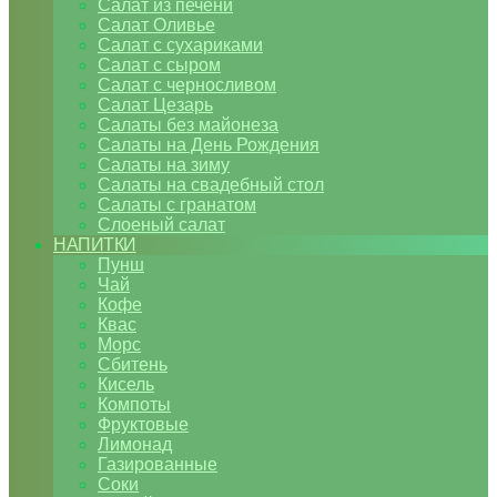
Салат из печени
Салат Оливье
Салат с сухариками
Салат с сыром
Салат с черносливом
Салат Цезарь
Салаты без майонеза
Салаты на День Рождения
Салаты на зиму
Салаты на свадебный стол
Салаты с гранатом
Слоеный салат
НАПИТКИ
Пунш
Чай
Кофе
Квас
Морс
Сбитень
Кисель
Компоты
Фруктовые
Лимонад
Газированные
Соки