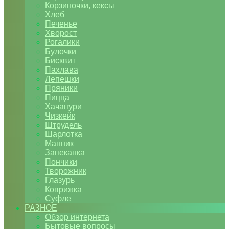
Корзиночки, кексы
Хлеб
Печенье
Хворост
Рогалики
Булочки
Бисквит
Пахлава
Лепешки
Пряники
Пицца
Хачапури
Чизкейк
Штрудель
Шарлотка
Манник
Запеканка
Пончики
Творожник
Глазурь
Коврижка
Суфле
РАЗНОЕ
Обзор интернета
Бытовые вопросы