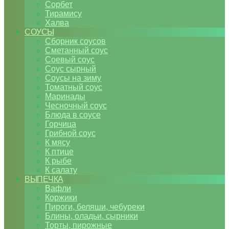
Сорбет
Тирамису
Халва
СОУСЫ
Сборник соусов
Сметанный соус
Соевый соус
Соус сырный
Соусы на зиму
Томатный соус
Маринады
Чесночный соус
Блюда в соусе
Горчица
Грибной соус
К мясу
К птице
К рыбе
К салату
ВЫПЕЧКА
Вафли
Коржики
Пироги, беляши, чебуреки
Блины, оладьи, сырники
Торты, пирожные