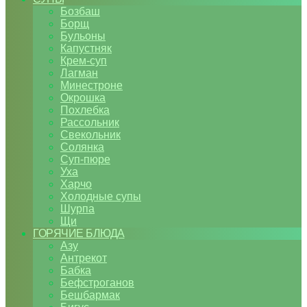
Бозбаш
Борщ
Бульоны
Капустняк
Крем-суп
Лагман
Минестроне
Окрошка
Похлебка
Рассольник
Свекольник
Солянка
Суп-пюре
Уха
Харчо
Холодные супы
Шурпа
Щи
ГОРЯЧИЕ БЛЮДА
Азу
Антрекот
Бабка
Бефстроганов
Бешбармак