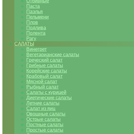
Отбивные
Паста
Паэлья
Пельмени
Плов
Подлива
Полента
Рагу
САЛАТЫ
Винегрет
Вегетарианские салаты
Греческий салат
Грибные салаты
Корейские салаты
Крабовый салат
Мясной салат
Рыбный салат
Салаты с курицей
Диетические салаты
Летние салаты
Салат из яиц
Овощные салаты
Острые салаты
Постные салаты
Простые салаты