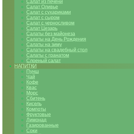
Салат из печени
Салат Оливье
Салат с сухариками
Салат с сыром
Салат с черносливом
Салат Цезарь
Салаты без майонеза
Салаты на День Рождения
Салаты на зиму
Салаты на свадебный стол
Салаты с гранатом
Слоеный салат
НАПИТКИ
Пунш
Чай
Кофе
Квас
Морс
Сбитень
Кисель
Компоты
Фруктовые
Лимонад
Газированные
Соки