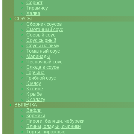
Сорбет
Тирамису
Халва
СОУСЫ
Сборник соусов
Сметанный соус
Соевый соус
Соус сырный
Соусы на зиму
Томатный соус
Маринады
Чесночный соус
Блюда в соусе
Горчица
Грибной соус
К мясу
К птице
К рыбе
К салату
ВЫПЕЧКА
Вафли
Коржики
Пироги, беляши, чебуреки
Блины, оладьи, сырники
Торты, пирожные