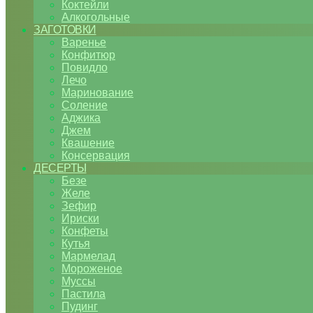
Коктейли
Алкогольные
ЗАГОТОВКИ
Варенье
Конфитюр
Повидло
Лечо
Маринование
Соление
Аджика
Джем
Квашение
Консервация
ДЕСЕРТЫ
Безе
Желе
Зефир
Ириски
Конфеты
Кутья
Мармелад
Мороженое
Муссы
Пастила
Пудинг