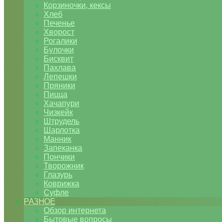
Корзиночки, кексы
Хлеб
Печенье
Хворост
Рогалики
Булочки
Бисквит
Пахлава
Лепешки
Пряники
Пицца
Хачапури
Чизкейк
Штрудель
Шарлотка
Манник
Запеканка
Пончики
Творожник
Глазурь
Коврижка
Суфле
РАЗНОЕ
Обзор интернета
Бытовые вопросы