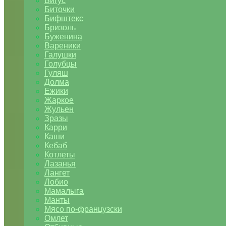
Бигус
Биточки
Бифштекс
Бризоль
Буженина
Вареники
Галушки
Голубцы
Гуляш
Долма
Ежики
Жаркое
Жульен
Зразы
Карри
Каши
Кебаб
Котлеты
Лазанья
Лангет
Лобио
Мамалыга
Манты
Мясо по-французски
Омлет