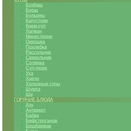
Бозбаш
Борщ
Бульоны
Капустняк
Крем-суп
Лагман
Минестроне
Окрошка
Похлебка
Рассольник
Свекольник
Солянка
Суп-пюре
Уха
Харчо
Холодные супы
Шурпа
Щи
ГОРЯЧИЕ БЛЮДА
Азу
Антрекот
Бабка
Бефстроганов
Бешбармак