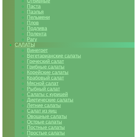
Отбивные
Паста
Паэлья
Пельмени
Плов
Подлива
Полента
Рагу
САЛАТЫ
Винегрет
Вегетарианские салаты
Греческий салат
Грибные салаты
Корейские салаты
Крабовый салат
Мясной салат
Рыбный салат
Салаты с курицей
Диетические салаты
Летние салаты
Салат из яиц
Овощные салаты
Острые салаты
Постные салаты
Простые салаты