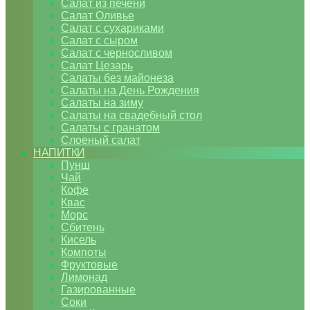
Салат из печени
Салат Оливье
Салат с сухариками
Салат с сыром
Салат с черносливом
Салат Цезарь
Салаты без майонеза
Салаты на День Рождения
Салаты на зиму
Салаты на свадебный стол
Салаты с гранатом
Слоеный салат
НАПИТКИ
Пунш
Чай
Кофе
Квас
Морс
Сбитень
Кисель
Компоты
Фруктовые
Лимонад
Газированные
Соки