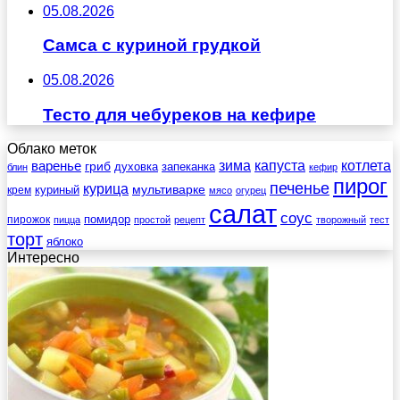
05.08.2026
Самса с куриной грудкой
05.08.2026
Тесто для чебуреков на кефире
Облако меток
зима
котлета
варенье
капуста
гриб
духовка
запеканка
блин
кефир
пирог
печенье
курица
мультиварке
куриный
крем
мясо
огурец
салат
соус
помидор
пирожок
пицца
простой
рецепт
творожный
тест
торт
яблоко
Интересно