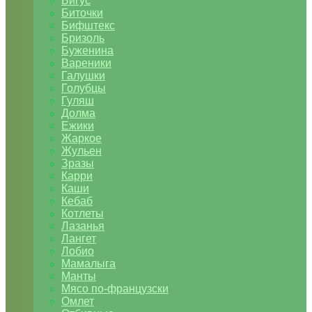
Бигус
Биточки
Бифштекс
Бризоль
Буженина
Вареники
Галушки
Голубцы
Гуляш
Долма
Ежики
Жаркое
Жульен
Зразы
Карри
Каши
Кебаб
Котлеты
Лазанья
Лангет
Лобио
Мамалыга
Манты
Мясо по-французски
Омлет