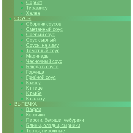
Сорбет
Тирамису
Халва
СОУСЫ
Сборник соусов
Сметанный соус
Соевый соус
Соус сырный
Соусы на зиму
Томатный соус
Маринады
Чесночный соус
Блюда в соусе
Горчица
Грибной соус
К мясу
К птице
К рыбе
К салату
ВЫПЕЧКА
Вафли
Коржики
Пироги, беляши, чебуреки
Блины, оладьи, сырники
Торты, пирожные