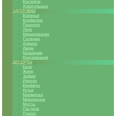
Коктейли
Алкогольные
ЗАГОТОВКИ
Варенье
Конфитюр
Повидло
Лечо
Маринование
Соление
Аджика
Джем
Квашение
Консервация
ДЕСЕРТЫ
Безе
Желе
Зефир
Ириски
Конфеты
Кутья
Мармелад
Мороженое
Муссы
Пастила
Пудинг