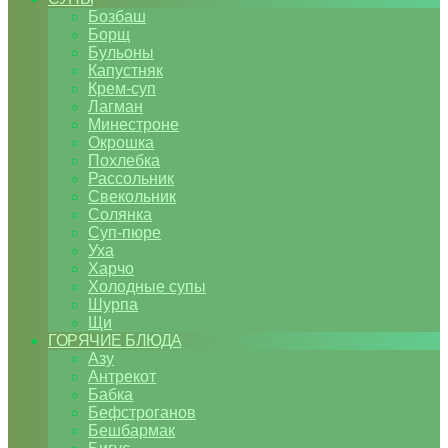
Бозбаш
Борщ
Бульоны
Капустняк
Крем-суп
Лагман
Минестроне
Окрошка
Похлебка
Рассольник
Свекольник
Солянка
Суп-пюре
Уха
Харчо
Холодные супы
Шурпа
Щи
ГОРЯЧИЕ БЛЮДА
Азу
Антрекот
Бабка
Бефстроганов
Бешбармак