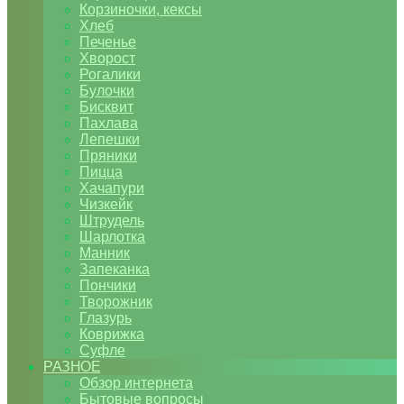
Корзиночки, кексы
Хлеб
Печенье
Хворост
Рогалики
Булочки
Бисквит
Пахлава
Лепешки
Пряники
Пицца
Хачапури
Чизкейк
Штрудель
Шарлотка
Манник
Запеканка
Пончики
Творожник
Глазурь
Коврижка
Суфле
РАЗНОЕ
Обзор интернета
Бытовые вопросы