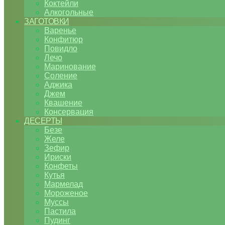
Коктейли
Алкогольные
ЗАГОТОВКИ
Варенье
Конфитюр
Повидло
Лечо
Маринование
Соление
Аджика
Джем
Квашение
Консервация
ДЕСЕРТЫ
Безе
Желе
Зефир
Ириски
Конфеты
Кутья
Мармелад
Мороженое
Муссы
Пастила
Пудинг