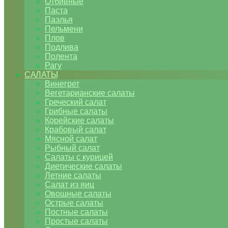
Отбивные
Паста
Паэлья
Пельмени
Плов
Подлива
Полента
Рагу
САЛАТЫ
Винегрет
Вегетарианские салаты
Греческий салат
Грибные салаты
Корейские салаты
Крабовый салат
Мясной салат
Рыбный салат
Салаты с курицей
Диетические салаты
Летние салаты
Салат из яиц
Овощные салаты
Острые салаты
Постные салаты
Простые салаты