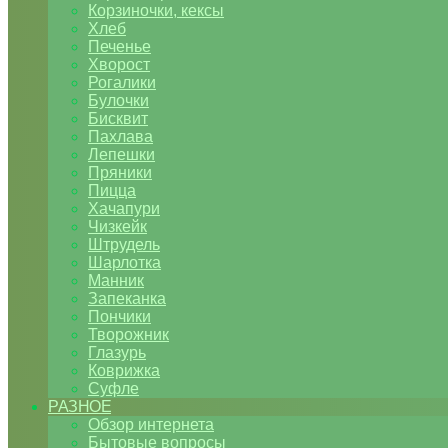
Корзиночки, кексы
Хлеб
Печенье
Хворост
Рогалики
Булочки
Бисквит
Пахлава
Лепешки
Пряники
Пицца
Хачапури
Чизкейк
Штрудель
Шарлотка
Манник
Запеканка
Пончики
Творожник
Глазурь
Коврижка
Суфле
РАЗНОЕ
Обзор интернета
Бытовые вопросы