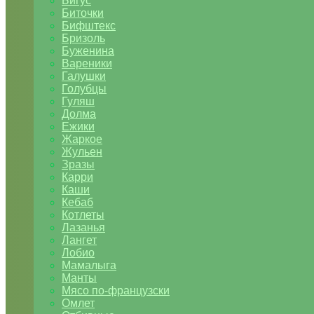
Бигус
Биточки
Бифштекс
Бризоль
Буженина
Вареники
Галушки
Голубцы
Гуляш
Долма
Ежики
Жаркое
Жульен
Зразы
Карри
Каши
Кебаб
Котлеты
Лазанья
Лангет
Лобио
Мамалыга
Манты
Мясо по-французски
Омлет