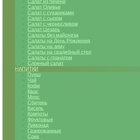
Салат из печени
Салат Оливье
Салат с сухариками
Салат с сыром
Салат с черносливом
Салат Цезарь
Салаты без майонеза
Салаты на День Рождения
Салаты на зиму
Салаты на свадебный стол
Салаты с гранатом
Слоеный салат
НАПИТКИ
Пунш
Чай
Кофе
Квас
Морс
Сбитень
Кисель
Компоты
Фруктовые
Лимонад
Газированные
Соки