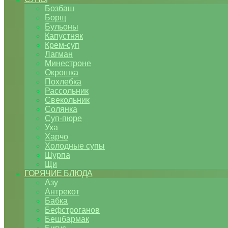
Бозбаш
Борщ
Бульоны
Капустняк
Крем-суп
Лагман
Минестроне
Окрошка
Похлебка
Рассольник
Свекольник
Солянка
Суп-пюре
Уха
Харчо
Холодные супы
Шурпа
Щи
ГОРЯЧИЕ БЛЮДА
Азу
Антрекот
Бабка
Бефстроганов
Бешбармак