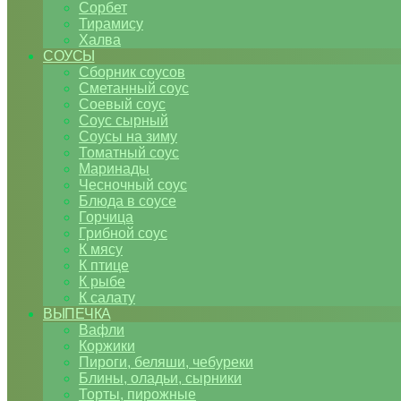
Сорбет
Тирамису
Халва
СОУСЫ
Сборник соусов
Сметанный соус
Соевый соус
Соус сырный
Соусы на зиму
Томатный соус
Маринады
Чесночный соус
Блюда в соусе
Горчица
Грибной соус
К мясу
К птице
К рыбе
К салату
ВЫПЕЧКА
Вафли
Коржики
Пироги, беляши, чебуреки
Блины, оладьи, сырники
Торты, пирожные