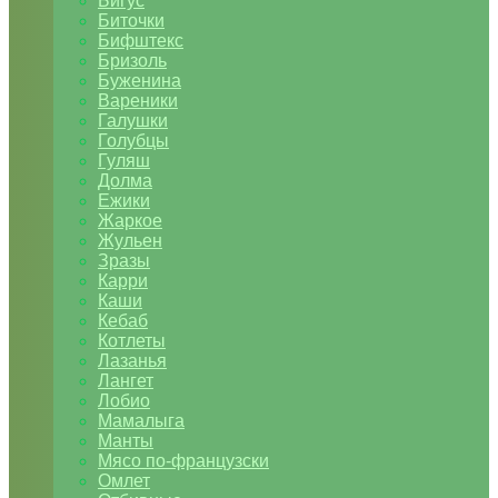
Бигус
Биточки
Бифштекс
Бризоль
Буженина
Вареники
Галушки
Голубцы
Гуляш
Долма
Ежики
Жаркое
Жульен
Зразы
Карри
Каши
Кебаб
Котлеты
Лазанья
Лангет
Лобио
Мамалыга
Манты
Мясо по-французски
Омлет