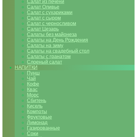
Салат из печени
Салат Оливье
Салат с сухариками
Салат с сыром
Салат с черносливом
Салат Цезарь
Салаты без майонеза
Салаты на День Рождения
Салаты на зиму
Салаты на свадебный стол
Салаты с гранатом
Слоеный салат
НАПИТКИ
Пунш
Чай
Кофе
Квас
Морс
Сбитень
Кисель
Компоты
Фруктовые
Лимонад
Газированные
Соки