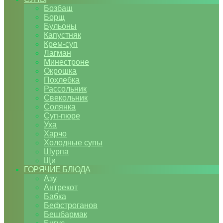
Бозбаш
Борщ
Бульоны
Капустняк
Крем-суп
Лагман
Минестроне
Окрошка
Похлебка
Рассольник
Свекольник
Солянка
Суп-пюре
Уха
Харчо
Холодные супы
Шурпа
Щи
ГОРЯЧИЕ БЛЮДА
Азу
Антрекот
Бабка
Бефстроганов
Бешбармак