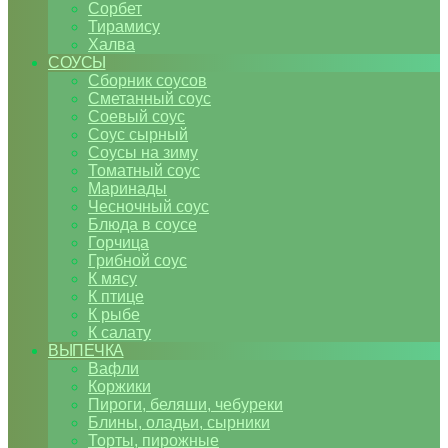
Сорбет
Тирамису
Халва
СОУСЫ
Сборник соусов
Сметанный соус
Соевый соус
Соус сырный
Соусы на зиму
Томатный соус
Маринады
Чесночный соус
Блюда в соусе
Горчица
Грибной соус
К мясу
К птице
К рыбе
К салату
ВЫПЕЧКА
Вафли
Коржики
Пироги, беляши, чебуреки
Блины, оладьи, сырники
Торты, пирожные