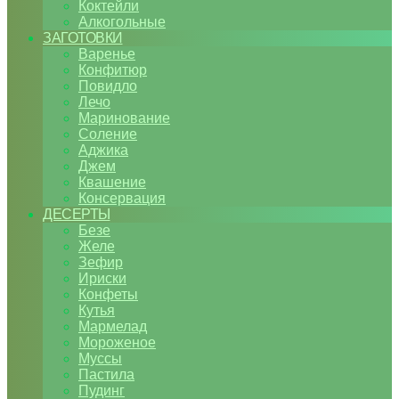
Коктейли
Алкогольные
ЗАГОТОВКИ
Варенье
Конфитюр
Повидло
Лечо
Маринование
Соление
Аджика
Джем
Квашение
Консервация
ДЕСЕРТЫ
Безе
Желе
Зефир
Ириски
Конфеты
Кутья
Мармелад
Мороженое
Муссы
Пастила
Пудинг