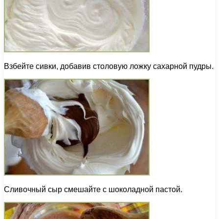
Взбейте сивки, добавив столовую ложку сахарной пудры.
Сливочный сыр смешайте с шоколадной пастой.