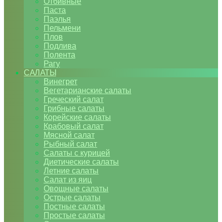
Отбивные
Паста
Паэлья
Пельмени
Плов
Подлива
Полента
Рагу
САЛАТЫ
Винегрет
Вегетарианские салаты
Греческий салат
Грибные салаты
Корейские салаты
Крабовый салат
Мясной салат
Рыбный салат
Салаты с курицей
Диетические салаты
Летние салаты
Салат из яиц
Овощные салаты
Острые салаты
Постные салаты
Простые салаты