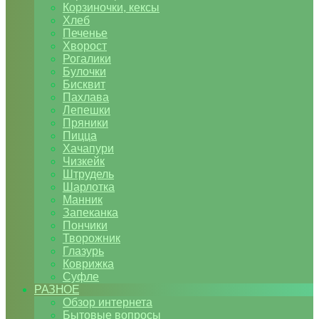
Корзиночки, кексы
Хлеб
Печенье
Хворост
Рогалики
Булочки
Бисквит
Пахлава
Лепешки
Пряники
Пицца
Хачапури
Чизкейк
Штрудель
Шарлотка
Манник
Запеканка
Пончики
Творожник
Глазурь
Коврижка
Суфле
РАЗНОЕ
Обзор интернета
Бытовые вопросы