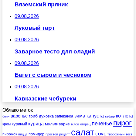
Вяземский пряник
09.08.2026
Луковый тарт
09.08.2026
Заварное тесто для оладий
09.08.2026
Багет с сыром и чесноком
09.08.2026
Кавказские чебуреки
Облако меток
зима
котлета
варенье
капуста
гриб
духовка
запеканка
блин
кефир
пирог
печенье
курица
мультиварке
куриный
крем
мясо
огурец
салат
соус
помидор
пирожок
пицца
простой
рецепт
творожный
тест