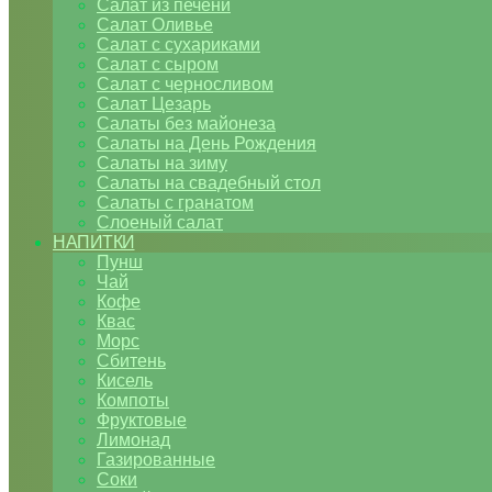
Салат из печени
Салат Оливье
Салат с сухариками
Салат с сыром
Салат с черносливом
Салат Цезарь
Салаты без майонеза
Салаты на День Рождения
Салаты на зиму
Салаты на свадебный стол
Салаты с гранатом
Слоеный салат
НАПИТКИ
Пунш
Чай
Кофе
Квас
Морс
Сбитень
Кисель
Компоты
Фруктовые
Лимонад
Газированные
Соки