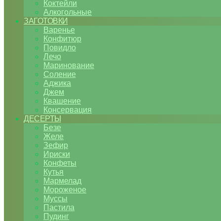
Коктейли
Алкогольные
ЗАГОТОВКИ
Варенье
Конфитюр
Повидло
Лечо
Маринование
Соление
Аджика
Джем
Квашение
Консервация
ДЕСЕРТЫ
Безе
Желе
Зефир
Ириски
Конфеты
Кутья
Мармелад
Мороженое
Муссы
Пастила
Пудинг