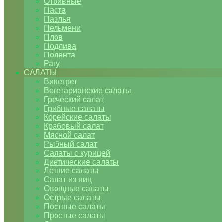
Отбивные
Паста
Паэлья
Пельмени
Плов
Подлива
Полента
Рагу
САЛАТЫ
Винегрет
Вегетарианские салаты
Греческий салат
Грибные салаты
Корейские салаты
Крабовый салат
Мясной салат
Рыбный салат
Салаты с курицей
Диетические салаты
Летние салаты
Салат из яиц
Овощные салаты
Острые салаты
Постные салаты
Простые салаты