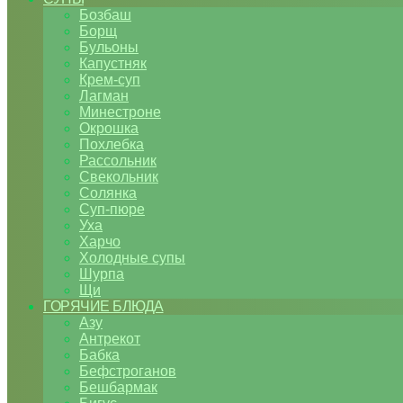
Бозбаш
Борщ
Бульоны
Капустняк
Крем-суп
Лагман
Минестроне
Окрошка
Похлебка
Рассольник
Свекольник
Солянка
Суп-пюре
Уха
Харчо
Холодные супы
Шурпа
Щи
ГОРЯЧИЕ БЛЮДА
Азу
Антрекот
Бабка
Бефстроганов
Бешбармак