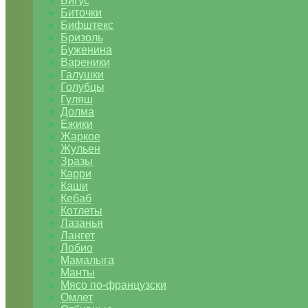
Бигус
Биточки
Бифштекс
Бризоль
Буженина
Вареники
Галушки
Голубцы
Гуляш
Долма
Ежики
Жаркое
Жульен
Зразы
Карри
Каши
Кебаб
Котлеты
Лазанья
Лангет
Лобио
Мамалыга
Манты
Мясо по-французски
Омлет