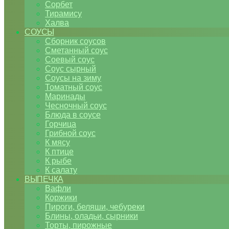
Сорбет
Тирамису
Халва
СОУСЫ
Сборник соусов
Сметанный соус
Соевый соус
Соус сырный
Соусы на зиму
Томатный соус
Маринады
Чесночный соус
Блюда в соусе
Горчица
Грибной соус
К мясу
К птице
К рыбе
К салату
ВЫПЕЧКА
Вафли
Коржики
Пироги, беляши, чебуреки
Блины, оладьи, сырники
Торты, пирожные