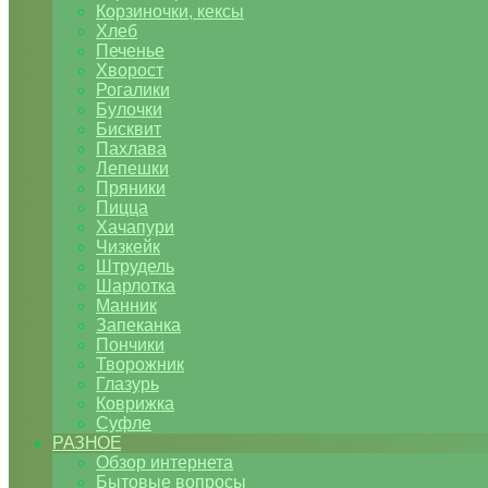
Корзиночки, кексы
Хлеб
Печенье
Хворост
Рогалики
Булочки
Бисквит
Пахлава
Лепешки
Пряники
Пицца
Хачапури
Чизкейк
Штрудель
Шарлотка
Манник
Запеканка
Пончики
Творожник
Глазурь
Коврижка
Суфле
РАЗНОЕ
Обзор интернета
Бытовые вопросы