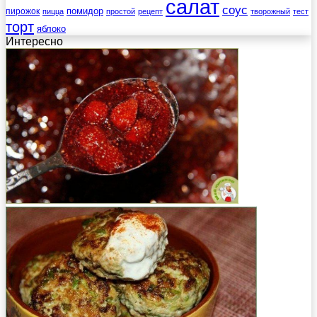
салат
соус
помидор
пирожок
пицца
простой
рецепт
творожный
тест
торт
яблоко
Интересно