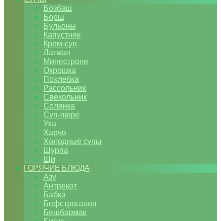
Бозбаш
Борщ
Бульоны
Капустняк
Крем-суп
Лагман
Минестроне
Окрошка
Похлебка
Рассольник
Свекольник
Солянка
Суп-пюре
Уха
Харчо
Холодные супы
Шурпа
Щи
ГОРЯЧИЕ БЛЮДА
Азу
Антрекот
Бабка
Бефстроганов
Бешбармак