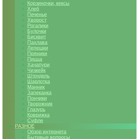
Корзиночки, кексы
Хлеб
Печенье
Хворост
Рогалики
Булочки
Бисквит
Пахлава
Лепешки
Пряники
Пицца
Хачапури
Чизкейк
Штрудель
Шарлотка
Манник
Запеканка
Пончики
Творожник
Глазурь
Коврижка
Суфле
РАЗНОЕ
Обзор интернета
Бытовые вопросы