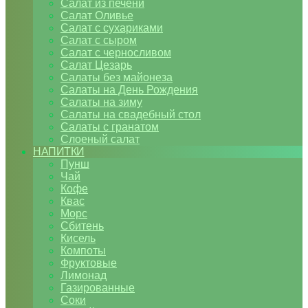
Салат из печени
Салат Оливье
Салат с сухариками
Салат с сыром
Салат с черносливом
Салат Цезарь
Салаты без майонеза
Салаты на День Рождения
Салаты на зиму
Салаты на свадебный стол
Салаты с гранатом
Слоеный салат
НАПИТКИ
Пунш
Чай
Кофе
Квас
Морс
Сбитень
Кисель
Компоты
Фруктовые
Лимонад
Газированные
Соки