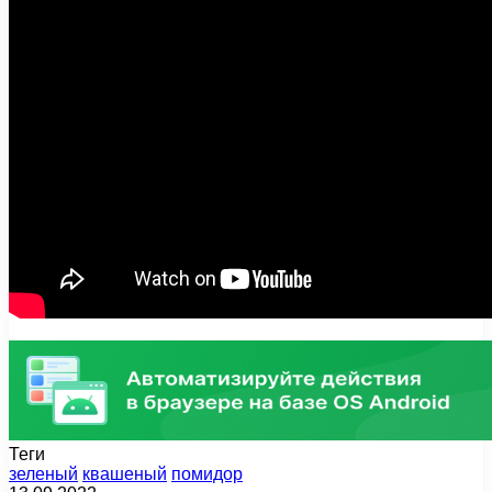
Теги
зеленый
квашеный
помидор