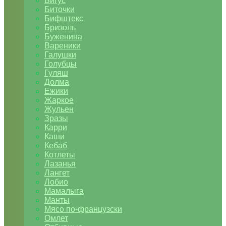
Бигус
Биточки
Бифштекс
Бризоль
Буженина
Вареники
Галушки
Голубцы
Гуляш
Долма
Ежики
Жаркое
Жульен
Зразы
Карри
Каши
Кебаб
Котлеты
Лазанья
Лангет
Лобио
Мамалыга
Манты
Мясо по-французски
Омлет