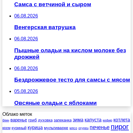
Самса с ветчиной и сыром
06.08.2026
Венгерская ватрушка
06.08.2026
Пышные оладьи на кислом молоке без
дрожжей
06.08.2026
Бездрожжевое тесто для самсы с мясом
05.08.2026
Овсяные оладьи с яблоками
Облако меток
зима
котлета
варенье
капуста
гриб
духовка
запеканка
блин
кефир
пирог
печенье
курица
мультиварке
куриный
крем
мясо
огурец