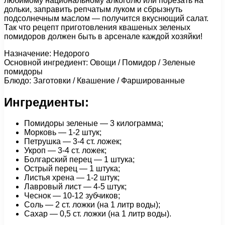
любимому национальному алкоголю или порезать на
дольки, заправить репчатым луком и сбрызнуть
подсолнечным маслом — получится вкуснющий салат.
Так что рецепт приготовления квашеных зеленых
помидоров должен быть в арсенале каждой хозяйки!
Назначение: Недорого
Основной ингредиент: Овощи / Помидор / Зеленые
помидоры
Блюдо: Заготовки / Квашение / Фаршированные
Ингредиенты:
Помидоры зеленые — 3 килограмма;
Морковь — 1-2 штук;
Петрушка — 3-4 ст. ложек;
Укроп — 3-4 ст. ложек;
Болгарский перец — 1 штука;
Острый перец — 1 штука;
Листья хрена — 1-2 штук;
Лавровый лист — 4-5 штук;
Чеснок — 10-12 зубчиков;
Соль — 2 ст. ложки (на 1 литр воды);
Сахар — 0,5 ст. ложки (на 1 литр воды).