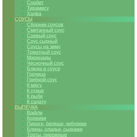
Сорбет
Тирамису
Халва
СОУСЫ
Сборник соусов
Сметанный соус
Соевый соус
Соус сырный
Соусы на зиму
Томатный соус
Маринады
Чесночный соус
Блюда в соусе
Горчица
Грибной соус
К мясу
К птице
К рыбе
К салату
ВЫПЕЧКА
Вафли
Коржики
Пироги, беляши, чебуреки
Блины, оладьи, сырники
Торты, пирожные