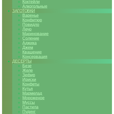
Коктейли
Алкогольные
ЗАГОТОВКИ
Варенье
Конфитюр
Повидло
Лечо
Маринование
Соление
Аджика
Джем
Квашение
Консервация
ДЕСЕРТЫ
Безе
Желе
Зефир
Ириски
Конфеты
Кутья
Мармелад
Мороженое
Муссы
Пастила
Пудинг