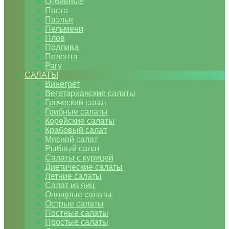
Отбивные
Паста
Паэлья
Пельмени
Плов
Подлива
Полента
Рагу
САЛАТЫ
Винегрет
Вегетарианские салаты
Греческий салат
Грибные салаты
Корейские салаты
Крабовый салат
Мясной салат
Рыбный салат
Салаты с курицей
Диетические салаты
Летние салаты
Салат из яиц
Овощные салаты
Острые салаты
Постные салаты
Простые салаты