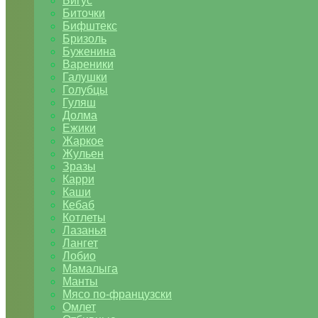
Бигус
Биточки
Бифштекс
Бризоль
Буженина
Вареники
Галушки
Голубцы
Гуляш
Долма
Ежики
Жаркое
Жульен
Зразы
Карри
Каши
Кебаб
Котлеты
Лазанья
Лангет
Лобио
Мамалыга
Манты
Мясо по-французски
Омлет