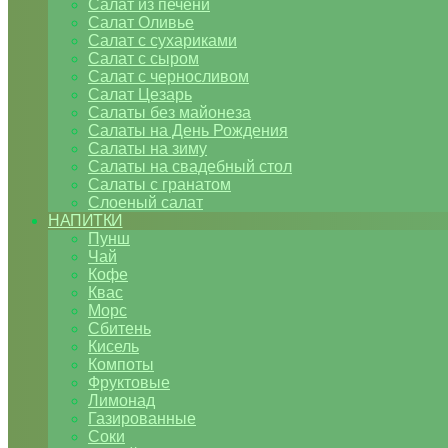
Салат из печени
Салат Оливье
Салат с сухариками
Салат с сыром
Салат с черносливом
Салат Цезарь
Салаты без майонеза
Салаты на День Рождения
Салаты на зиму
Салаты на свадебный стол
Салаты с гранатом
Слоеный салат
НАПИТКИ
Пунш
Чай
Кофе
Квас
Морс
Сбитень
Кисель
Компоты
Фруктовые
Лимонад
Газированные
Соки