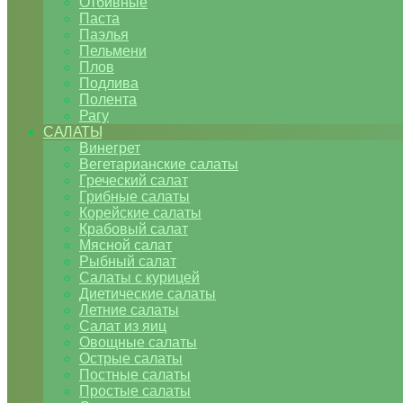
Отбивные
Паста
Паэлья
Пельмени
Плов
Подлива
Полента
Рагу
САЛАТЫ
Винегрет
Вегетарианские салаты
Греческий салат
Грибные салаты
Корейские салаты
Крабовый салат
Мясной салат
Рыбный салат
Салаты с курицей
Диетические салаты
Летние салаты
Салат из яиц
Овощные салаты
Острые салаты
Постные салаты
Простые салаты