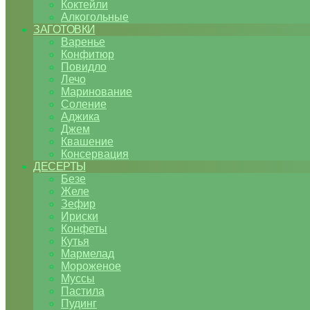
Коктейли
Алкогольные
ЗАГОТОВКИ
Варенье
Конфитюр
Повидло
Лечо
Маринование
Соление
Аджика
Джем
Квашение
Консервация
ДЕСЕРТЫ
Безе
Желе
Зефир
Ириски
Конфеты
Кутья
Мармелад
Мороженое
Муссы
Пастила
Пудинг