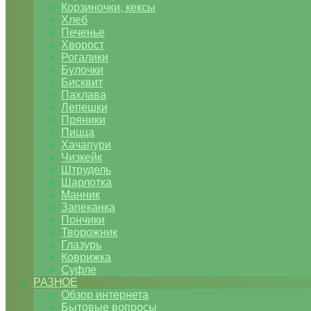
Корзиночки, кексы
Хлеб
Печенье
Хворост
Рогалики
Булочки
Бисквит
Пахлава
Лепешки
Пряники
Пицца
Хачапури
Чизкейк
Штрудель
Шарлотка
Манник
Запеканка
Пончики
Творожник
Глазурь
Коврижка
Суфле
РАЗНОЕ
Обзор интернета
Бытовые вопросы