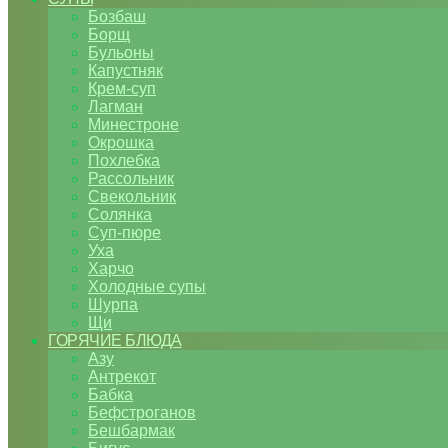
Бозбаш
Борщ
Бульоны
Капустняк
Крем-суп
Лагман
Минестроне
Окрошка
Похлебка
Рассольник
Свекольник
Солянка
Суп-пюре
Уха
Харчо
Холодные супы
Шурпа
Щи
ГОРЯЧИЕ БЛЮДА
Азу
Антрекот
Бабка
Бефстроганов
Бешбармак