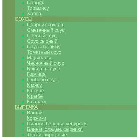
Сорбет
Тирамису
Халва
СОУСЫ
Сборник соусов
Сметанный соус
Соевый соус
Соус сырный
Соусы на зиму
Томатный соус
Маринады
Чесночный соус
Блюда в соусе
Горчица
Грибной соус
К мясу
К птице
К рыбе
К салату
ВЫПЕЧКА
Вафли
Коржики
Пироги, беляши, чебуреки
Блины, оладьи, сырники
Торты, пирожные