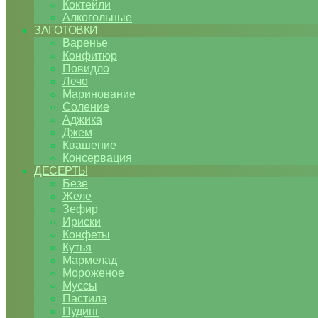
Коктейли
Алкогольные
ЗАГОТОВКИ
Варенье
Конфитюр
Повидло
Лечо
Маринование
Соление
Аджика
Джем
Квашение
Консервация
ДЕСЕРТЫ
Безе
Желе
Зефир
Ириски
Конфеты
Кутья
Мармелад
Мороженое
Муссы
Пастила
Пудинг