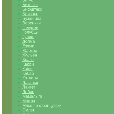
Бигус
Биточки
Бифштекс
Бризоль
Буженина
Вареники
Галушки
Голубцы
Гуляш
Долма
Ежики
Жаркое
Жульен
Зразы
Карри
Каши
Кебаб
Котлеты
Лазанья
Лангет
Лобио
Мамалыга
Манты
Мясо по-французски
Омлет