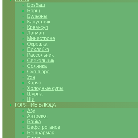
Бозбаш
Борщ
Бульоны
Капустняк
Крем-суп
Лагман
Минестроне
Окрошка
Похлебка
Рассольник
Свекольник
Солянка
Суп-пюре
Уха
Харчо
Холодные супы
Шурпа
Щи
ГОРЯЧИЕ БЛЮДА
Азу
Антрекот
Бабка
Бефстроганов
Бешбармак