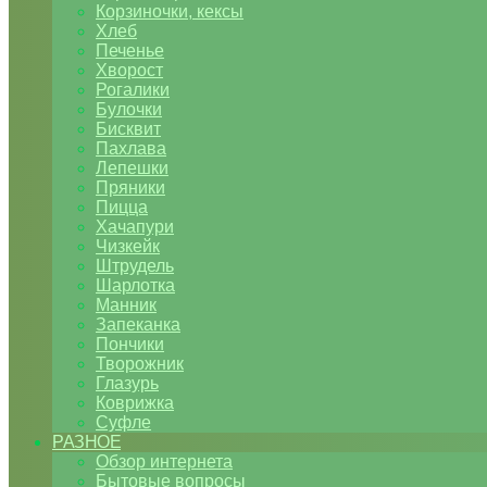
Корзиночки, кексы
Хлеб
Печенье
Хворост
Рогалики
Булочки
Бисквит
Пахлава
Лепешки
Пряники
Пицца
Хачапури
Чизкейк
Штрудель
Шарлотка
Манник
Запеканка
Пончики
Творожник
Глазурь
Коврижка
Суфле
РАЗНОЕ
Обзор интернета
Бытовые вопросы