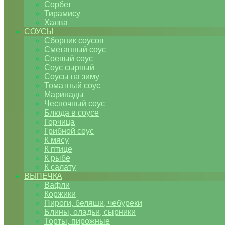
Сорбет
Тирамису
Халва
СОУСЫ
Сборник соусов
Сметанный соус
Соевый соус
Соус сырный
Соусы на зиму
Томатный соус
Маринады
Чесночный соус
Блюда в соусе
Горчица
Грибной соус
К мясу
К птице
К рыбе
К салату
ВЫПЕЧКА
Вафли
Коржики
Пироги, беляши, чебуреки
Блины, оладьи, сырники
Торты, пирожные