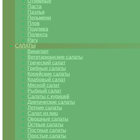
Отбивные
Паста
Паэлья
Пельмени
Плов
Подлива
Полента
Рагу
САЛАТЫ
Винегрет
Вегетарианские салаты
Греческий салат
Грибные салаты
Корейские салаты
Крабовый салат
Мясной салат
Рыбный салат
Салаты с курицей
Диетические салаты
Летние салаты
Салат из яиц
Овощные салаты
Острые салаты
Постные салаты
Простые салаты