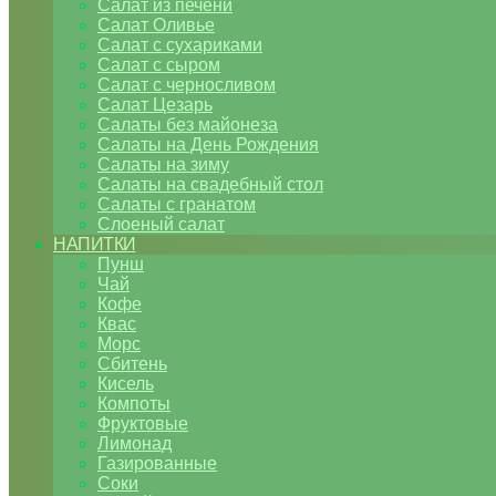
Салат из печени
Салат Оливье
Салат с сухариками
Салат с сыром
Салат с черносливом
Салат Цезарь
Салаты без майонеза
Салаты на День Рождения
Салаты на зиму
Салаты на свадебный стол
Салаты с гранатом
Слоеный салат
НАПИТКИ
Пунш
Чай
Кофе
Квас
Морс
Сбитень
Кисель
Компоты
Фруктовые
Лимонад
Газированные
Соки