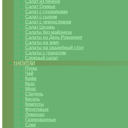
Салат из печени
Салат Оливье
Салат с сухариками
Салат с сыром
Салат с черносливом
Салат Цезарь
Салаты без майонеза
Салаты на День Рождения
Салаты на зиму
Салаты на свадебный стол
Салаты с гранатом
Слоеный салат
НАПИТКИ
Пунш
Чай
Кофе
Квас
Морс
Сбитень
Кисель
Компоты
Фруктовые
Лимонад
Газированные
Соки