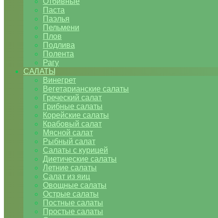
Отбивные
Паста
Паэлья
Пельмени
Плов
Подлива
Полента
Рагу
САЛАТЫ
Винегрет
Вегетарианские салаты
Греческий салат
Грибные салаты
Корейские салаты
Крабовый салат
Мясной салат
Рыбный салат
Салаты с курицей
Диетические салаты
Летние салаты
Салат из яиц
Овощные салаты
Острые салаты
Постные салаты
Простые салаты