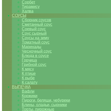
Сорбет
Тирамису
Халва
СОУСЫ
Сборник соусов
Сметанный соус
Соевый соус
Соус сырный
Соусы на зиму
Томатный соус
Маринады
Чесночный соус
Блюда в соусе
Горчица
Грибной соус
К мясу
К птице
К рыбе
К салату
ВЫПЕЧКА
Вафли
Коржики
Пироги, беляши, чебуреки
Блины, оладьи, сырники
Торты, пирожные