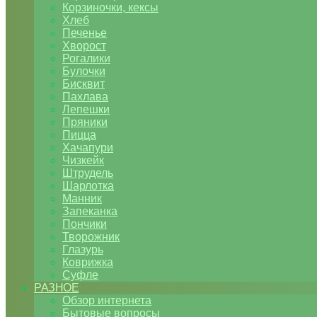
Корзиночки, кексы
Хлеб
Печенье
Хворост
Рогалики
Булочки
Бисквит
Пахлава
Лепешки
Пряники
Пицца
Хачапури
Чизкейк
Штрудель
Шарлотка
Манник
Запеканка
Пончики
Творожник
Глазурь
Коврижка
Суфле
РАЗНОЕ
Обзор интернета
Бытовые вопросы