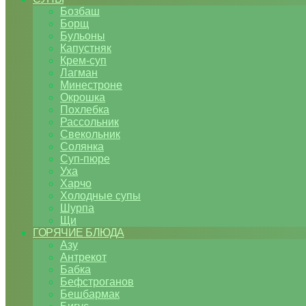
Бозбаш
Борщ
Бульоны
Капустняк
Крем-суп
Лагман
Минестроне
Окрошка
Похлебка
Рассольник
Свекольник
Солянка
Суп-пюре
Уха
Харчо
Холодные супы
Шурпа
Щи
ГОРЯЧИЕ БЛЮДА
Азу
Антрекот
Бабка
Бефстроганов
Бешбармак