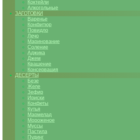
Коктейли
Алкогольные
ЗАГОТОВКИ
Варенье
Конфитюр
Повидло
Лечо
Маринование
Соление
Аджика
Джем
Квашение
Консервация
ДЕСЕРТЫ
Безе
Желе
Зефир
Ириски
Конфеты
Кутья
Мармелад
Мороженое
Муссы
Пастила
Пудинг