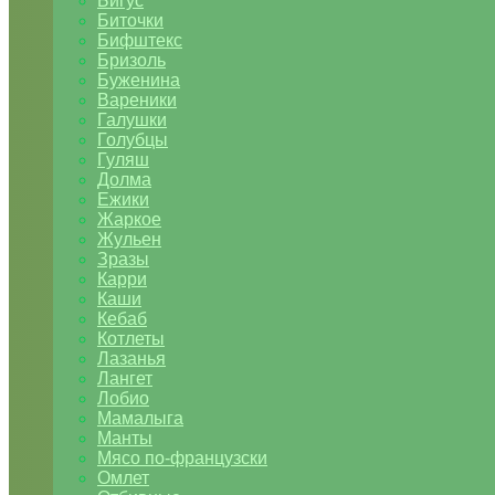
Бигус
Биточки
Бифштекс
Бризоль
Буженина
Вареники
Галушки
Голубцы
Гуляш
Долма
Ежики
Жаркое
Жульен
Зразы
Карри
Каши
Кебаб
Котлеты
Лазанья
Лангет
Лобио
Мамалыга
Манты
Мясо по-французски
Омлет