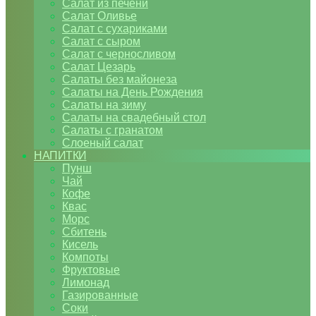
Салат из печени
Салат Оливье
Салат с сухариками
Салат с сыром
Салат с черносливом
Салат Цезарь
Салаты без майонеза
Салаты на День Рождения
Салаты на зиму
Салаты на свадебный стол
Салаты с гранатом
Слоеный салат
НАПИТКИ
Пунш
Чай
Кофе
Квас
Морс
Сбитень
Кисель
Компоты
Фруктовые
Лимонад
Газированные
Соки