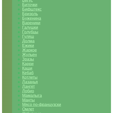
Бигус
Биточки
Бифштекс
Бризоль
Буженина
Вареники
Галушки
Голубцы
Гуляш
Долма
Ежики
Жаркое
Жульен
Зразы
Карри
Каши
Кебаб
Котлеты
Лазанья
Лангет
Лобио
Мамалыга
Манты
Мясо по-французски
Омлет