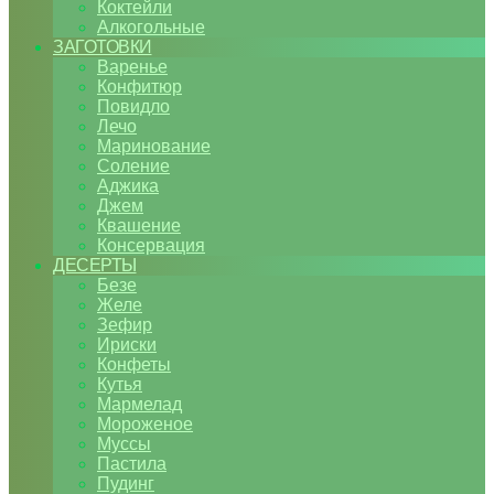
Коктейли
Алкогольные
ЗАГОТОВКИ
Варенье
Конфитюр
Повидло
Лечо
Маринование
Соление
Аджика
Джем
Квашение
Консервация
ДЕСЕРТЫ
Безе
Желе
Зефир
Ириски
Конфеты
Кутья
Мармелад
Мороженое
Муссы
Пастила
Пудинг