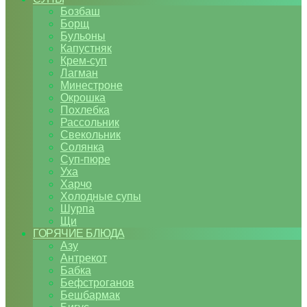
Бозбаш
Борщ
Бульоны
Капустняк
Крем-суп
Лагман
Минестроне
Окрошка
Похлебка
Рассольник
Свекольник
Солянка
Суп-пюре
Уха
Харчо
Холодные супы
Шурпа
Щи
ГОРЯЧИЕ БЛЮДА
Азу
Антрекот
Бабка
Бефстроганов
Бешбармак