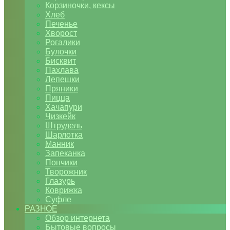
Корзиночки, кексы
Хлеб
Печенье
Хворост
Рогалики
Булочки
Бисквит
Пахлава
Лепешки
Пряники
Пицца
Хачапури
Чизкейк
Штрудель
Шарлотка
Манник
Запеканка
Пончики
Творожник
Глазурь
Коврижка
Суфле
РАЗНОЕ
Обзор интернета
Бытовые вопросы