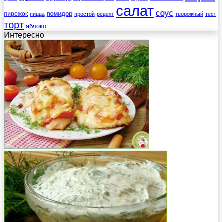
салат
соус
помидор
пирожок
пицца
простой
рецепт
творожный
тест
торт
яблоко
Интересно