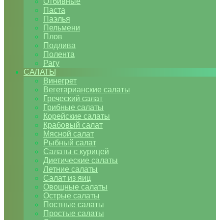
Отбивные
Паста
Паэлья
Пельмени
Плов
Подлива
Полента
Рагу
САЛАТЫ
Винегрет
Вегетарианские салаты
Греческий салат
Грибные салаты
Корейские салаты
Крабовый салат
Мясной салат
Рыбный салат
Салаты с курицей
Диетические салаты
Летние салаты
Салат из яиц
Овощные салаты
Острые салаты
Постные салаты
Простые салаты