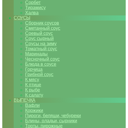
Сорбет
Тирамису
Халва
СОУСЫ
Сборник соусов
Сметанный соус
Соевый соус
Соус сырный
Соусы на зиму
Томатный соус
Маринады
Чесночный соус
Блюда в соусе
Горчица
Грибной соус
К мясу
К птице
К рыбе
К салату
ВЫПЕЧКА
Вафли
Коржики
Пироги, беляши, чебуреки
Блины, оладьи, сырники
Торты, пирожные