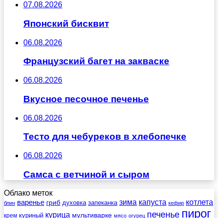
07.08.2026
Японский бисквит
06.08.2026
Французский багет на закваске
06.08.2026
Вкусное песочное печенье
06.08.2026
Тесто для чебуреков в хлебопечке
06.08.2026
Самса с ветчиной и сыром
Облако меток
зима
котлета
варенье
капуста
гриб
духовка
запеканка
блин
кефир
пирог
печенье
курица
мультиварке
куриный
крем
мясо
огурец