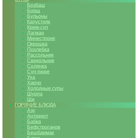
Бозбаш
Борщ
Бульоны
Капустняк
Крем-суп
Лагман
Минестроне
Окрошка
Похлебка
Рассольник
Свекольник
Солянка
Суп-пюре
Уха
Харчо
Холодные супы
Шурпа
Щи
ГОРЯЧИЕ БЛЮДА
Азу
Антрекот
Бабка
Бефстроганов
Бешбармак