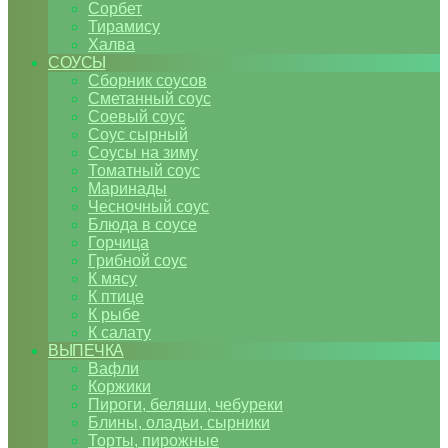
Сорбет
Тирамису
Халва
СОУСЫ
Сборник соусов
Сметанный соус
Соевый соус
Соус сырный
Соусы на зиму
Томатный соус
Маринады
Чесночный соус
Блюда в соусе
Горчица
Грибной соус
К мясу
К птице
К рыбе
К салату
ВЫПЕЧКА
Вафли
Коржики
Пироги, беляши, чебуреки
Блины, оладьи, сырники
Торты, пирожные