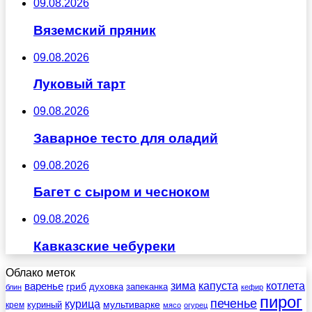
09.08.2026
Вяземский пряник
09.08.2026
Луковый тарт
09.08.2026
Заварное тесто для оладий
09.08.2026
Багет с сыром и чесноком
09.08.2026
Кавказские чебуреки
Облако меток
зима
котлета
варенье
капуста
гриб
духовка
запеканка
блин
кефир
пирог
печенье
курица
мультиварке
куриный
крем
мясо
огурец