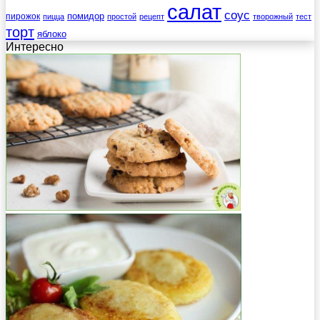
салат
соус
помидор
пирожок
пицца
простой
рецепт
творожный
тест
торт
яблоко
Интересно