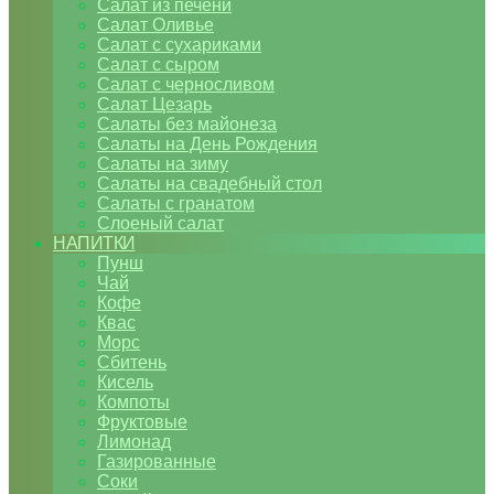
Салат из печени
Салат Оливье
Салат с сухариками
Салат с сыром
Салат с черносливом
Салат Цезарь
Салаты без майонеза
Салаты на День Рождения
Салаты на зиму
Салаты на свадебный стол
Салаты с гранатом
Слоеный салат
НАПИТКИ
Пунш
Чай
Кофе
Квас
Морс
Сбитень
Кисель
Компоты
Фруктовые
Лимонад
Газированные
Соки