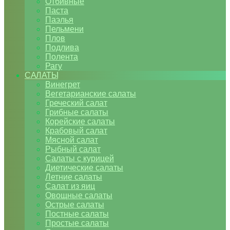
Отбивные
Паста
Паэлья
Пельмени
Плов
Подлива
Полента
Рагу
САЛАТЫ
Винегрет
Вегетарианские салаты
Греческий салат
Грибные салаты
Корейские салаты
Крабовый салат
Мясной салат
Рыбный салат
Салаты с курицей
Диетические салаты
Летние салаты
Салат из яиц
Овощные салаты
Острые салаты
Постные салаты
Простые салаты