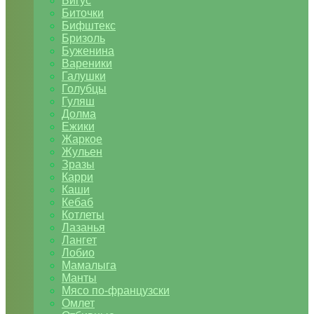
Бигус
Биточки
Бифштекс
Бризоль
Буженина
Вареники
Галушки
Голубцы
Гуляш
Долма
Ежики
Жаркое
Жульен
Зразы
Карри
Каши
Кебаб
Котлеты
Лазанья
Лангет
Лобио
Мамалыга
Манты
Мясо по-французски
Омлет