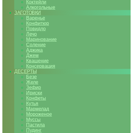
Коктейли
Алкогольные
ЗАГОТОВКИ
Варенье
Конфитюр
Повидло
Лечо
Маринование
Соление
Аджика
Джем
Квашение
Консервация
ДЕСЕРТЫ
Безе
Желе
Зефир
Ириски
Конфеты
Кутья
Мармелад
Мороженое
Муссы
Пастила
Пудинг