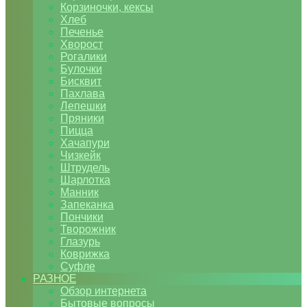
Корзиночки, кексы
Хлеб
Печенье
Хворост
Рогалики
Булочки
Бисквит
Пахлава
Лепешки
Пряники
Пицца
Хачапури
Чизкейк
Штрудель
Шарлотка
Манник
Запеканка
Пончики
Творожник
Глазурь
Коврижка
Суфле
РАЗНОЕ
Обзор интернета
Бытовые вопросы