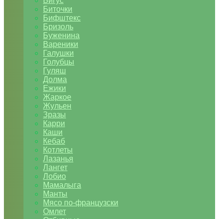
Бигус
Биточки
Бифштекс
Бризоль
Буженина
Вареники
Галушки
Голубцы
Гуляш
Долма
Ежики
Жаркое
Жульен
Зразы
Карри
Каши
Кебаб
Котлеты
Лазанья
Лангет
Лобио
Мамалыга
Манты
Мясо по-французски
Омлет