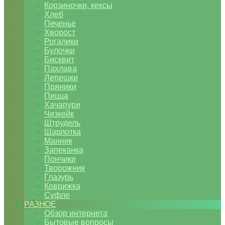
Корзиночки, кексы
Хлеб
Печенье
Хворост
Рогалики
Булочки
Бисквит
Пахлава
Лепешки
Пряники
Пицца
Хачапури
Чизкейк
Штрудель
Шарлотка
Манник
Запеканка
Пончики
Творожник
Глазурь
Коврижка
Суфле
РАЗНОЕ
Обзор интернета
Бытовые вопросы