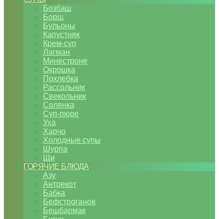
Бозбаш
Борщ
Бульоны
Капустняк
Крем-суп
Лагман
Минестроне
Окрошка
Похлебка
Рассольник
Свекольник
Солянка
Суп-пюре
Уха
Харчо
Холодные супы
Шурпа
Щи
ГОРЯЧИЕ БЛЮДА
Азу
Антрекот
Бабка
Бефстроганов
Бешбармак