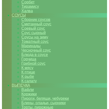
Сорбет
Тирамису
Халва
СОУСЫ
Сборник соусов
Сметанный соус
Соевый соус
Соус сырный
Соусы на зиму
Томатный соус
Маринады
Чесночный соус
Блюда в соусе
Горчица
Грибной соус
К мясу
К птице
К рыбе
К салату
ВЫПЕЧКА
Вафли
Коржики
Пироги, беляши, чебуреки
Блины, оладьи, сырники
Торты, пирожные