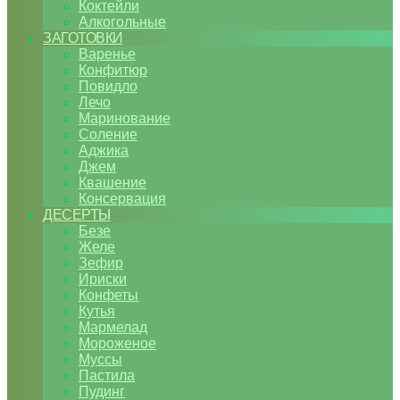
Коктейли
Алкогольные
ЗАГОТОВКИ
Варенье
Конфитюр
Повидло
Лечо
Маринование
Соление
Аджика
Джем
Квашение
Консервация
ДЕСЕРТЫ
Безе
Желе
Зефир
Ириски
Конфеты
Кутья
Мармелад
Мороженое
Муссы
Пастила
Пудинг