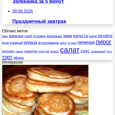
Запеканка за 5 минут
08.08.2026
Праздничный завтрак
Облако меток
зима
котлета
варенье
капуста
гриб
духовка
запеканка
блин
кефир
пирог
печенье
курица
мультиварке
куриный
крем
мясо
огурец
салат
соус
помидор
пирожок
пицца
простой
рецепт
творожный
тест
торт
яблоко
Интересно