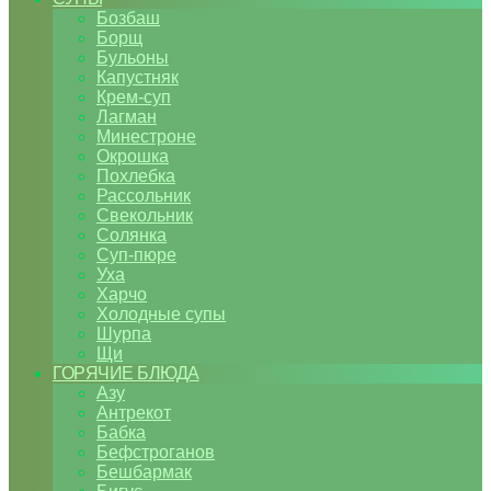
Бозбаш
Борщ
Бульоны
Капустняк
Крем-суп
Лагман
Минестроне
Окрошка
Похлебка
Рассольник
Свекольник
Солянка
Суп-пюре
Уха
Харчо
Холодные супы
Шурпа
Щи
ГОРЯЧИЕ БЛЮДА
Азу
Антрекот
Бабка
Бефстроганов
Бешбармак