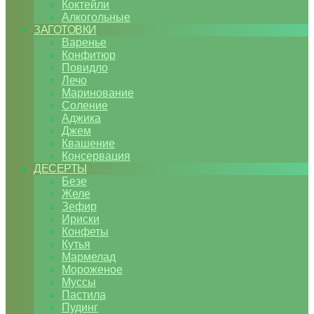
Коктейли
Алкогольные
ЗАГОТОВКИ
Варенье
Конфитюр
Повидло
Лечо
Маринование
Соление
Аджика
Джем
Квашение
Консервация
ДЕСЕРТЫ
Безе
Желе
Зефир
Ириски
Конфеты
Кутья
Мармелад
Мороженое
Муссы
Пастила
Пудинг