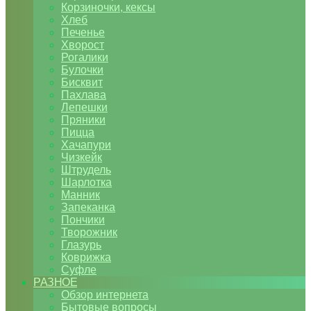
Корзиночки, кексы
Хлеб
Печенье
Хворост
Рогалики
Булочки
Бисквит
Пахлава
Лепешки
Пряники
Пицца
Хачапури
Чизкейк
Штрудель
Шарлотка
Манник
Запеканка
Пончики
Творожник
Глазурь
Коврижка
Суфле
РАЗНОЕ
Обзор интернета
Бытовые вопросы