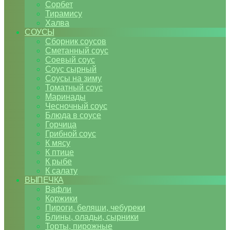
Сорбет
Тирамису
Халва
СОУСЫ
Сборник соусов
Сметанный соус
Соевый соус
Соус сырный
Соусы на зиму
Томатный соус
Маринады
Чесночный соус
Блюда в соусе
Горчица
Грибной соус
К мясу
К птице
К рыбе
К салату
ВЫПЕЧКА
Вафли
Коржики
Пироги, беляши, чебуреки
Блины, оладьи, сырники
Торты, пирожные