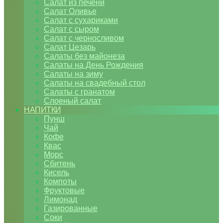
Салат из печени
Салат Оливье
Салат с сухариками
Салат с сыром
Салат с черносливом
Салат Цезарь
Салаты без майонеза
Салаты на День Рождения
Салаты на зиму
Салаты на свадебный стол
Салаты с гранатом
Слоеный салат
НАПИТКИ
Пунш
Чай
Кофе
Квас
Морс
Сбитень
Кисель
Компоты
Фруктовые
Лимонад
Газированные
Соки