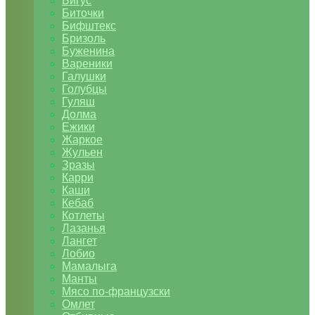
Бигус
Биточки
Бифштекс
Бризоль
Буженина
Вареники
Галушки
Голубцы
Гуляш
Долма
Ежики
Жаркое
Жульен
Зразы
Карри
Каши
Кебаб
Котлеты
Лазанья
Лангет
Лобио
Мамалыга
Манты
Мясо по-французски
Омлет