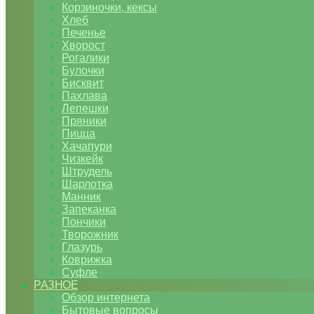
Корзиночки, кексы
Хлеб
Печенье
Хворост
Рогалики
Булочки
Бисквит
Пахлава
Лепешки
Пряники
Пицца
Хачапури
Чизкейк
Штрудель
Шарлотка
Манник
Запеканка
Пончики
Творожник
Глазурь
Коврижка
Суфле
РАЗНОЕ
Обзор интернета
Бытовые вопросы