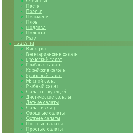
Отбивные
Паста
Паэлья
Пельмени
Плов
Подлива
Полента
Рагу
САЛАТЫ
Винегрет
Вегетарианские салаты
Греческий салат
Грибные салаты
Корейские салаты
Крабовый салат
Мясной салат
Рыбный салат
Салаты с курицей
Диетические салаты
Летние салаты
Салат из яиц
Овощные салаты
Острые салаты
Постные салаты
Простые салаты