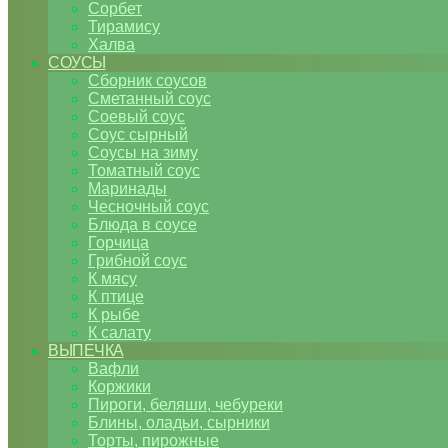
Сорбет
Тирамису
Халва
СОУСЫ
Сборник соусов
Сметанный соус
Соевый соус
Соус сырный
Соусы на зиму
Томатный соус
Маринады
Чесночный соус
Блюда в соусе
Горчица
Грибной соус
К мясу
К птице
К рыбе
К салату
ВЫПЕЧКА
Вафли
Коржики
Пироги, беляши, чебуреки
Блины, оладьи, сырники
Торты, пирожные