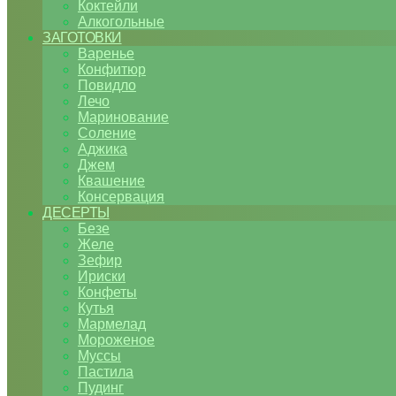
Коктейли
Алкогольные
ЗАГОТОВКИ
Варенье
Конфитюр
Повидло
Лечо
Маринование
Соление
Аджика
Джем
Квашение
Консервация
ДЕСЕРТЫ
Безе
Желе
Зефир
Ириски
Конфеты
Кутья
Мармелад
Мороженое
Муссы
Пастила
Пудинг