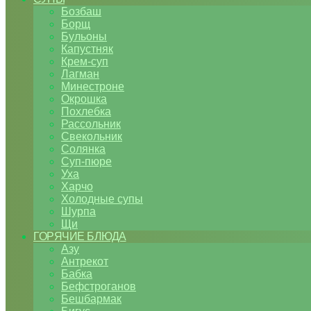
Бозбаш
Борщ
Бульоны
Капустняк
Крем-суп
Лагман
Минестроне
Окрошка
Похлебка
Рассольник
Свекольник
Солянка
Суп-пюре
Уха
Харчо
Холодные супы
Шурпа
Щи
ГОРЯЧИЕ БЛЮДА
Азу
Антрекот
Бабка
Бефстроганов
Бешбармак