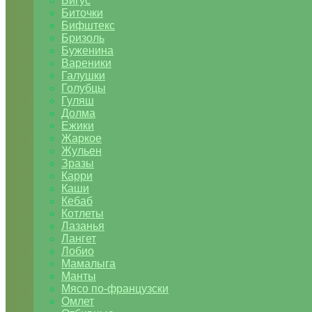
Бигус
Биточки
Бифштекс
Бризоль
Буженина
Вареники
Галушки
Голубцы
Гуляш
Долма
Ежики
Жаркое
Жульен
Зразы
Карри
Каши
Кебаб
Котлеты
Лазанья
Лангет
Лобио
Мамалыга
Манты
Мясо по-французски
Омлет