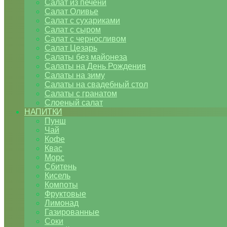
Салат из печени
Салат Оливье
Салат с сухариками
Салат с сыром
Салат с черносливом
Салат Цезарь
Салаты без майонеза
Салаты на День Рождения
Салаты на зиму
Салаты на свадебный стол
Салаты с гранатом
Слоеный салат
НАПИТКИ
Пунш
Чай
Кофе
Квас
Морс
Сбитень
Кисель
Компоты
Фруктовые
Лимонад
Газированные
Соки