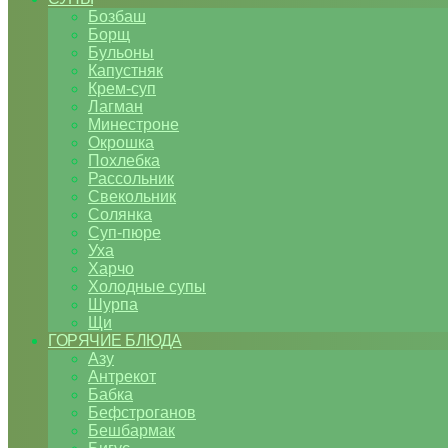
Бозбаш
Борщ
Бульоны
Капустняк
Крем-суп
Лагман
Минестроне
Окрошка
Похлебка
Рассольник
Свекольник
Солянка
Суп-пюре
Уха
Харчо
Холодные супы
Шурпа
Щи
ГОРЯЧИЕ БЛЮДА
Азу
Антрекот
Бабка
Бефстроганов
Бешбармак