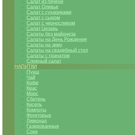
Салат из печени
Салат Оливье
Салат с сухариками
Салат с сыром
Салат с черносливом
Салат Цезарь
Салаты без майонеза
Салаты на День Рождения
Салаты на зиму
Салаты на свадебный стол
Салаты с гранатом
Слоеный салат
НАПИТКИ
Пунш
Чай
Кофе
Квас
Морс
Сбитень
Кисель
Компоты
Фруктовые
Лимонад
Газированные
Соки