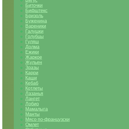
Бигус
Биточки
Бифштекс
Бризоль
Буженина
Вареники
Галушки
Голубцы
Гуляш
Долма
Ежики
Жаркое
Жульен
Зразы
Карри
Каши
Кебаб
Котлеты
Лазанья
Лангет
Лобио
Мамалыга
Манты
Мясо по-французски
Омлет