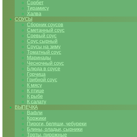
Сорбет
Тирамису
Халва
СОУСЫ
Сборник соусов
Сметанный соус
Соевый соус
Соус сырный
Соусы на зиму
Томатный соус
Маринады
Чесночный соус
Блюда в соусе
Горчица
Грибной соус
К мясу
К птице
К рыбе
К салату
ВЫПЕЧКА
Вафли
Коржики
Пироги, беляши, чебуреки
Блины, оладьи, сырники
Торты, пирожные