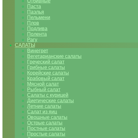
Отбивные
Паста
Паэлья
Пельмени
Плов
Подлива
Полента
Рагу
САЛАТЫ
Винегрет
Вегетарианские салаты
Греческий салат
Грибные салаты
Корейские салаты
Крабовый салат
Мясной салат
Рыбный салат
Салаты с курицей
Диетические салаты
Летние салаты
Салат из яиц
Овощные салаты
Острые салаты
Постные салаты
Простые салаты