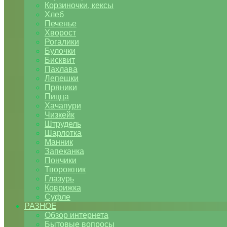
Корзиночки, кексы
Хлеб
Печенье
Хворост
Рогалики
Булочки
Бисквит
Пахлава
Лепешки
Пряники
Пицца
Хачапури
Чизкейк
Штрудель
Шарлотка
Манник
Запеканка
Пончики
Творожник
Глазурь
Коврижка
Суфле
РАЗНОЕ
Обзор интернета
Бытовые вопросы