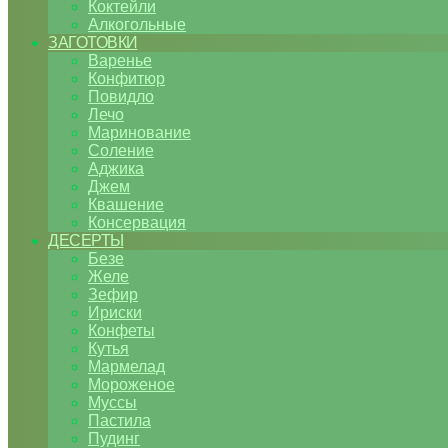
Коктейли
Алкогольные
ЗАГОТОВКИ
Варенье
Конфитюр
Повидло
Лечо
Маринование
Соление
Аджика
Джем
Квашение
Консервация
ДЕСЕРТЫ
Безе
Желе
Зефир
Ириски
Конфеты
Кутья
Мармелад
Мороженое
Муссы
Пастила
Пудинг