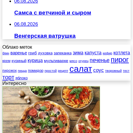
06.08.2026
Самса с ветчиной и сыром
06.08.2026
Венгерская ватрушка
Облако меток
зима
котлета
варенье
капуста
гриб
духовка
запеканка
блин
кефир
пирог
печенье
курица
мультиварке
куриный
крем
мясо
огурец
салат
соус
помидор
пирожок
пицца
простой
рецепт
творожный
тест
торт
яблоко
Интересно