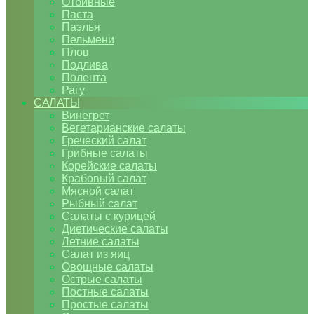
Отбивные
Паста
Паэлья
Пельмени
Плов
Подлива
Полента
Рагу
САЛАТЫ
Винегрет
Вегетарианские салаты
Греческий салат
Грибные салаты
Корейские салаты
Крабовый салат
Мясной салат
Рыбный салат
Салаты с курицей
Диетические салаты
Летние салаты
Салат из яиц
Овощные салаты
Острые салаты
Постные салаты
Простые салаты