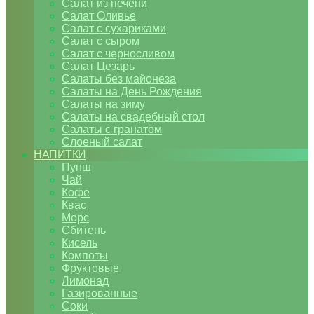
Салат из печени
Салат Оливье
Салат с сухариками
Салат с сыром
Салат с черносливом
Салат Цезарь
Салаты без майонеза
Салаты на День Рождения
Салаты на зиму
Салаты на свадебный стол
Салаты с гранатом
Слоеный салат
НАПИТКИ
Пунш
Чай
Кофе
Квас
Морс
Сбитень
Кисель
Компоты
Фруктовые
Лимонад
Газированные
Соки