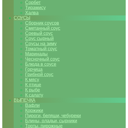
Сорбет
Тирамису
Халва
СОУСЫ
Сборник соусов
Сметанный соус
Соевый соус
Соус сырный
Соусы на зиму
Томатный соус
Маринады
Чесночный соус
Блюда в соусе
Горчица
Грибной соус
К мясу
К птице
К рыбе
К салату
ВЫПЕЧКА
Вафли
Коржики
Пироги, беляши, чебуреки
Блины, оладьи, сырники
Торты, пирожные