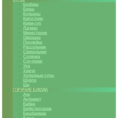
Бозбаш
Борщ
Бульоны
Капустняк
Крем-суп
Лагман
Минестроне
Окрошка
Похлебка
Рассольник
Свекольник
Солянка
Суп-пюре
Уха
Харчо
Холодные супы
Шурпа
Щи
ГОРЯЧИЕ БЛЮДА
Азу
Антрекот
Бабка
Бефстроганов
Бешбармак