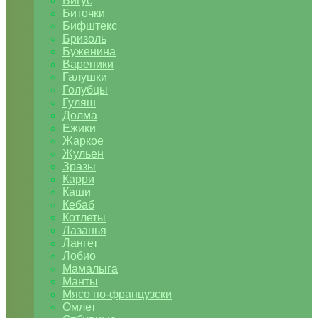
Бигус
Биточки
Бифштекс
Бризоль
Буженина
Вареники
Галушки
Голубцы
Гуляш
Долма
Ежики
Жаркое
Жульен
Зразы
Карри
Каши
Кебаб
Котлеты
Лазанья
Лангет
Лобио
Мамалыга
Манты
Мясо по-французски
Омлет