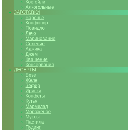
Коктейли
Алкогольные
ЗАГОТОВКИ
Варенье
Конфитюр
Повидло
Лечо
Маринование
Соление
Аджика
Джем
Квашение
Консервация
ДЕСЕРТЫ
Безе
Желе
Зефир
Ириски
Конфеты
Кутья
Мармелад
Мороженое
Муссы
Пастила
Пудинг