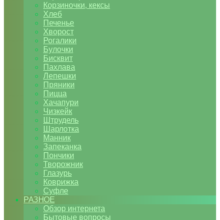
Корзиночки, кексы
Хлеб
Печенье
Хворост
Рогалики
Булочки
Бисквит
Пахлава
Лепешки
Пряники
Пицца
Хачапури
Чизкейк
Штрудель
Шарлотка
Манник
Запеканка
Пончики
Творожник
Глазурь
Коврижка
Суфле
РАЗНОЕ
Обзор интернета
Бытовые вопросы