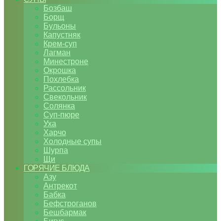
Бозбаш
Борщ
Бульоны
Капустняк
Крем-суп
Лагман
Минестроне
Окрошка
Похлебка
Рассольник
Свекольник
Солянка
Суп-пюре
Уха
Харчо
Холодные супы
Шурпа
Щи
ГОРЯЧИЕ БЛЮДА
Азу
Антрекот
Бабка
Бефстроганов
Бешбармак