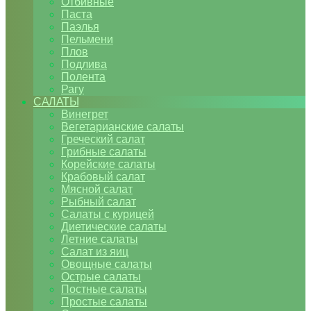
Отбивные
Паста
Паэлья
Пельмени
Плов
Подлива
Полента
Рагу
САЛАТЫ
Винегрет
Вегетарианские салаты
Греческий салат
Грибные салаты
Корейские салаты
Крабовый салат
Мясной салат
Рыбный салат
Салаты с курицей
Диетические салаты
Летние салаты
Салат из яиц
Овощные салаты
Острые салаты
Постные салаты
Простые салаты