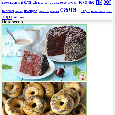
пирог
печенье
курица
мультиварке
куриный
крем
мясо
огурец
салат
соус
помидор
пирожок
пицца
простой
рецепт
творожный
тест
торт
яблоко
Интересно