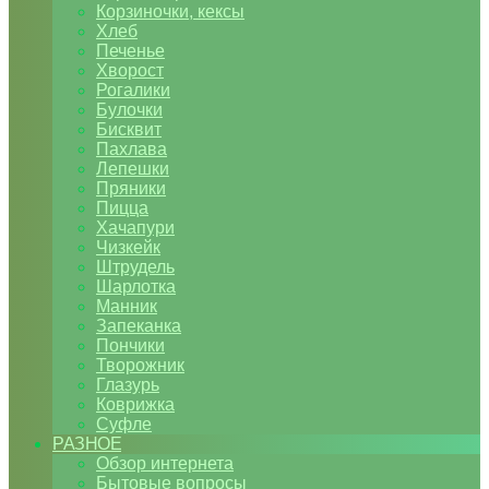
Корзиночки, кексы
Хлеб
Печенье
Хворост
Рогалики
Булочки
Бисквит
Пахлава
Лепешки
Пряники
Пицца
Хачапури
Чизкейк
Штрудель
Шарлотка
Манник
Запеканка
Пончики
Творожник
Глазурь
Коврижка
Суфле
РАЗНОЕ
Обзор интернета
Бытовые вопросы