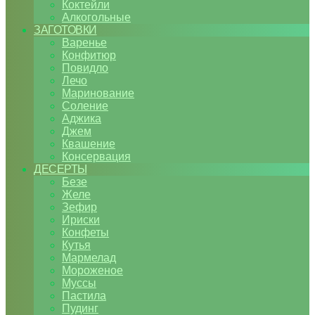
Коктейли
Алкогольные
ЗАГОТОВКИ
Варенье
Конфитюр
Повидло
Лечо
Маринование
Соление
Аджика
Джем
Квашение
Консервация
ДЕСЕРТЫ
Безе
Желе
Зефир
Ириски
Конфеты
Кутья
Мармелад
Мороженое
Муссы
Пастила
Пудинг