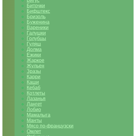
Бигус
Биточки
Бифштекс
Бризоль
Буженина
Вареники
Галушки
Голубцы
Гуляш
Долма
Ежики
Жаркое
Жульен
Зразы
Карри
Каши
Кебаб
Котлеты
Лазанья
Лангет
Лобио
Мамалыга
Манты
Мясо по-французски
Омлет