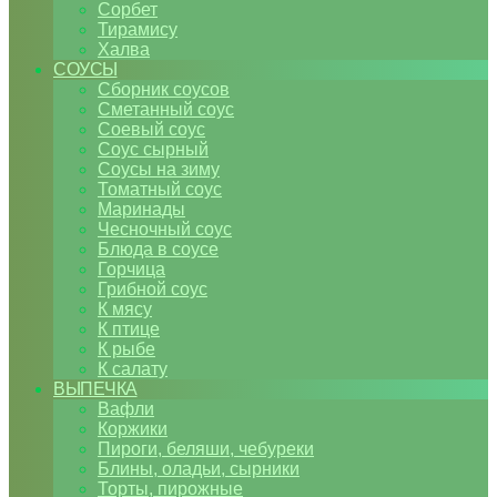
Сорбет
Тирамису
Халва
СОУСЫ
Сборник соусов
Сметанный соус
Соевый соус
Соус сырный
Соусы на зиму
Томатный соус
Маринады
Чесночный соус
Блюда в соусе
Горчица
Грибной соус
К мясу
К птице
К рыбе
К салату
ВЫПЕЧКА
Вафли
Коржики
Пироги, беляши, чебуреки
Блины, оладьи, сырники
Торты, пирожные