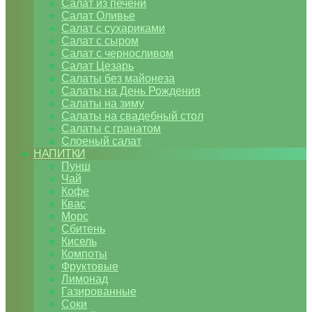
Салат из печени
Салат Оливье
Салат с сухариками
Салат с сыром
Салат с черносливом
Салат Цезарь
Салаты без майонеза
Салаты на День Рождения
Салаты на зиму
Салаты на свадебный стол
Салаты с гранатом
Слоеный салат
НАПИТКИ
Пунш
Чай
Кофе
Квас
Морс
Сбитень
Кисель
Компоты
Фруктовые
Лимонад
Газированные
Соки