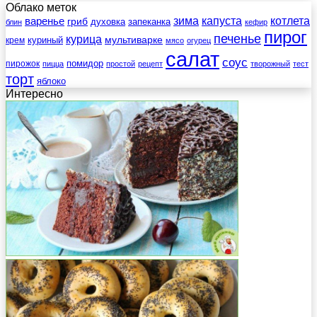
Облако меток
зима
котлета
варенье
капуста
гриб
духовка
запеканка
блин
кефир
пирог
печенье
курица
мультиварке
куриный
крем
мясо
огурец
салат
соус
помидор
пирожок
пицца
простой
рецепт
творожный
тест
торт
яблоко
Интересно