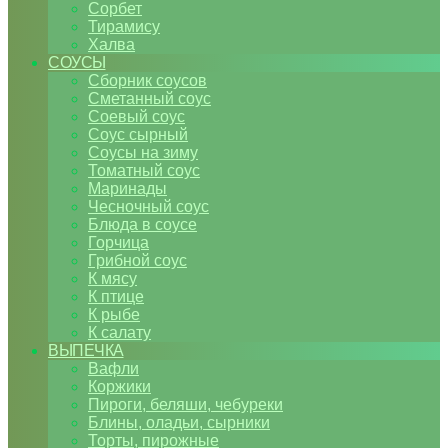
Сорбет
Тирамису
Халва
СОУСЫ
Сборник соусов
Сметанный соус
Соевый соус
Соус сырный
Соусы на зиму
Томатный соус
Маринады
Чесночный соус
Блюда в соусе
Горчица
Грибной соус
К мясу
К птице
К рыбе
К салату
ВЫПЕЧКА
Вафли
Коржики
Пироги, беляши, чебуреки
Блины, оладьи, сырники
Торты, пирожные