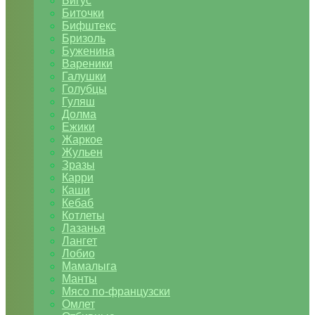
Бигус
Биточки
Бифштекс
Бризоль
Буженина
Вареники
Галушки
Голубцы
Гуляш
Долма
Ежики
Жаркое
Жульен
Зразы
Карри
Каши
Кебаб
Котлеты
Лазанья
Лангет
Лобио
Мамалыга
Манты
Мясо по-французски
Омлет