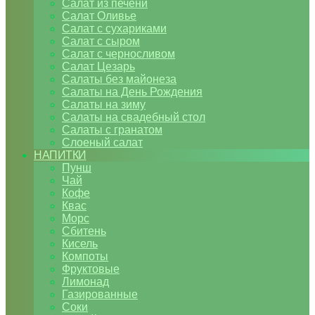
Салат из печени
Салат Оливье
Салат с сухариками
Салат с сыром
Салат с черносливом
Салат Цезарь
Салаты без майонеза
Салаты на День Рождения
Салаты на зиму
Салаты на свадебный стол
Салаты с гранатом
Слоеный салат
НАПИТКИ
Пунш
Чай
Кофе
Квас
Морс
Сбитень
Кисель
Компоты
Фруктовые
Лимонад
Газированные
Соки