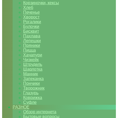
Корзиночки, кексы
Хлеб
Печенье
Хворост
Рогалики
Булочки
Бисквит
Пахлава
Лепешки
Пряники
Пицца
Хачапури
Чизкейк
Штрудель
Шарлотка
Манник
Запеканка
Пончики
Творожник
Глазурь
Коврижка
Суфле
РАЗНОЕ
Обзор интернета
Бытовые вопросы