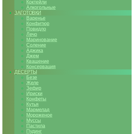
Коктейли
Алкогольные
ЗАГОТОВКИ
Варенье
Конфитюр
Повидло
Лечо
Маринование
Соление
Аджика
Джем
Квашение
Консервация
ДЕСЕРТЫ
Безе
Желе
Зефир
Ириски
Конфеты
Кутья
Мармелад
Мороженое
Муссы
Пастила
Пудинг