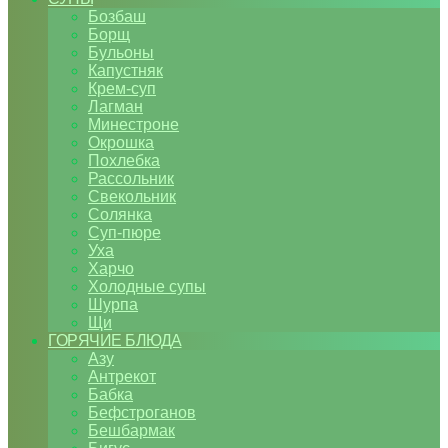
Бозбаш
Борщ
Бульоны
Капустняк
Крем-суп
Лагман
Минестроне
Окрошка
Похлебка
Рассольник
Свекольник
Солянка
Суп-пюре
Уха
Харчо
Холодные супы
Шурпа
Щи
ГОРЯЧИЕ БЛЮДА
Азу
Антрекот
Бабка
Бефстроганов
Бешбармак