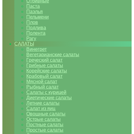
Отбивные
Паста
Паэлья
Пельмени
Плов
Подлива
Полента
Рагу
САЛАТЫ
Винегрет
Вегетарианские салаты
Греческий салат
Грибные салаты
Корейские салаты
Крабовый салат
Мясной салат
Рыбный салат
Салаты с курицей
Диетические салаты
Летние салаты
Салат из яиц
Овощные салаты
Острые салаты
Постные салаты
Простые салаты