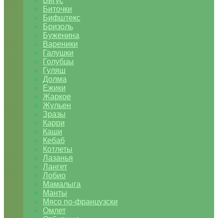
Бигус
Биточки
Бифштекс
Бризоль
Буженина
Вареники
Галушки
Голубцы
Гуляш
Долма
Ежики
Жаркое
Жульен
Зразы
Карри
Каши
Кебаб
Котлеты
Лазанья
Лангет
Лобио
Мамалыга
Манты
Мясо по-французски
Омлет