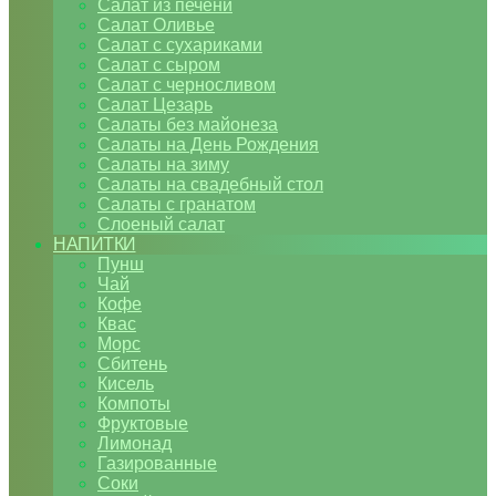
Салат из печени
Салат Оливье
Салат с сухариками
Салат с сыром
Салат с черносливом
Салат Цезарь
Салаты без майонеза
Салаты на День Рождения
Салаты на зиму
Салаты на свадебный стол
Салаты с гранатом
Слоеный салат
НАПИТКИ
Пунш
Чай
Кофе
Квас
Морс
Сбитень
Кисель
Компоты
Фруктовые
Лимонад
Газированные
Соки