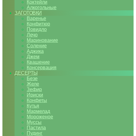
Коктейли
Алкогольные
ЗАГОТОВКИ
Варенье
Конфитюр
Повидло
Лечо
Маринование
Соление
Аджика
Джем
Квашение
Консервация
ДЕСЕРТЫ
Безе
Желе
Зефир
Ириски
Конфеты
Кутья
Мармелад
Мороженое
Муссы
Пастила
Пудинг