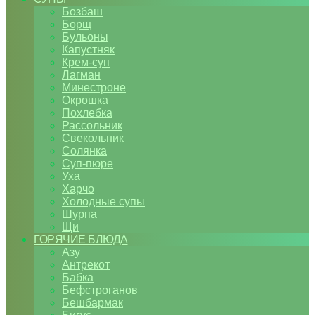
Бозбаш
Борщ
Бульоны
Капустняк
Крем-суп
Лагман
Минестроне
Окрошка
Похлебка
Рассольник
Свекольник
Солянка
Суп-пюре
Уха
Харчо
Холодные супы
Шурпа
Щи
ГОРЯЧИЕ БЛЮДА
Азу
Антрекот
Бабка
Бефстроганов
Бешбармак