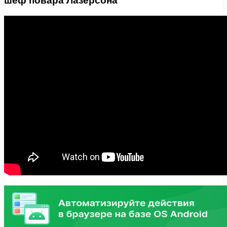
шеф повара Лазерсона