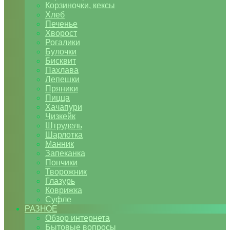
Корзиночки, кексы
Хлеб
Печенье
Хворост
Рогалики
Булочки
Бисквит
Пахлава
Лепешки
Пряники
Пицца
Хачапури
Чизкейк
Штрудель
Шарлотка
Манник
Запеканка
Пончики
Творожник
Глазурь
Коврижка
Суфле
РАЗНОЕ
Обзор интернета
Бытовые вопросы