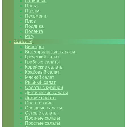
Отбивные
Паста
Паэлья
Пельмени
Плов
Подлива
Полента
Рагу
САЛАТЫ
Винегрет
Вегетарианские салаты
Греческий салат
Грибные салаты
Корейские салаты
Крабовый салат
Мясной салат
Рыбный салат
Салаты с курицей
Диетические салаты
Летние салаты
Салат из яиц
Овощные салаты
Острые салаты
Постные салаты
Простые салаты