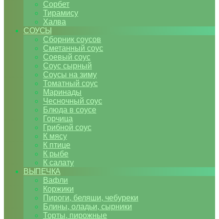
Сорбет
Тирамису
Халва
СОУСЫ
Сборник соусов
Сметанный соус
Соевый соус
Соус сырный
Соусы на зиму
Томатный соус
Маринады
Чесночный соус
Блюда в соусе
Горчица
Грибной соус
К мясу
К птице
К рыбе
К салату
ВЫПЕЧКА
Вафли
Коржики
Пироги, беляши, чебуреки
Блины, оладьи, сырники
Торты, пирожные