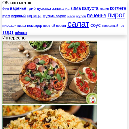
Облако меток
зима
котлета
варенье
капуста
гриб
духовка
запеканка
блин
кефир
пирог
печенье
курица
мультиварке
куриный
крем
мясо
огурец
салат
соус
помидор
пирожок
пицца
простой
рецепт
творожный
тест
торт
яблоко
Интересно