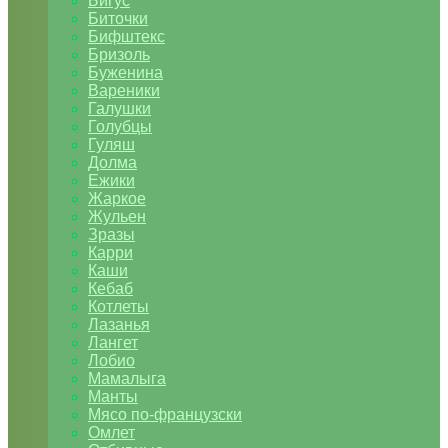
Бигус
Биточки
Бифштекс
Бризоль
Буженина
Вареники
Галушки
Голубцы
Гуляш
Долма
Ежики
Жаркое
Жульен
Зразы
Карри
Каши
Кебаб
Котлеты
Лазанья
Лангет
Лобио
Мамалыга
Манты
Мясо по-французски
Омлет