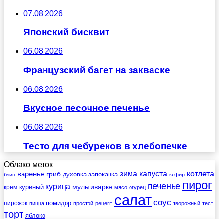
07.08.2026
Японский бисквит
06.08.2026
Французский багет на закваске
06.08.2026
Вкусное песочное печенье
06.08.2026
Тесто для чебуреков в хлебопечке
Облако меток
зима
котлета
варенье
капуста
гриб
духовка
запеканка
блин
кефир
пирог
печенье
курица
мультиварке
куриный
крем
мясо
огурец
салат
соус
помидор
пирожок
пицца
простой
рецепт
творожный
тест
торт
яблоко