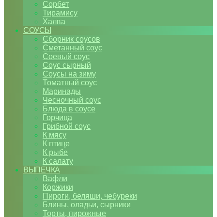
Сорбет
Тирамису
Халва
СОУСЫ
Сборник соусов
Сметанный соус
Соевый соус
Соус сырный
Соусы на зиму
Томатный соус
Маринады
Чесночный соус
Блюда в соусе
Горчица
Грибной соус
К мясу
К птице
К рыбе
К салату
ВЫПЕЧКА
Вафли
Коржики
Пироги, беляши, чебуреки
Блины, оладьи, сырники
Торты, пирожные