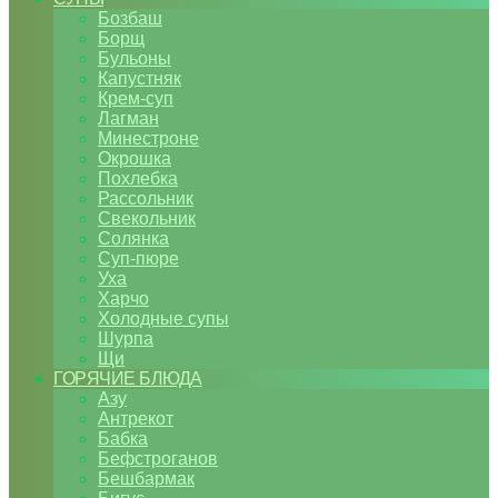
Бозбаш
Борщ
Бульоны
Капустняк
Крем-суп
Лагман
Минестроне
Окрошка
Похлебка
Рассольник
Свекольник
Солянка
Суп-пюре
Уха
Харчо
Холодные супы
Шурпа
Щи
ГОРЯЧИЕ БЛЮДА
Азу
Антрекот
Бабка
Бефстроганов
Бешбармак