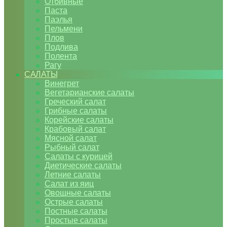
Отбивные
Паста
Паэлья
Пельмени
Плов
Подлива
Полента
Рагу
САЛАТЫ
Винегрет
Вегетарианские салаты
Греческий салат
Грибные салаты
Корейские салаты
Крабовый салат
Мясной салат
Рыбный салат
Салаты с курицей
Диетические салаты
Летние салаты
Салат из яиц
Овощные салаты
Острые салаты
Постные салаты
Простые салаты