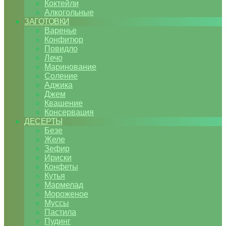
Коктейли
Алкогольные
ЗАГОТОВКИ
Варенье
Конфитюр
Повидло
Лечо
Маринование
Соление
Аджика
Джем
Квашение
Консервация
ДЕСЕРТЫ
Безе
Желе
Зефир
Ириски
Конфеты
Кутья
Мармелад
Мороженое
Муссы
Пастила
Пудинг