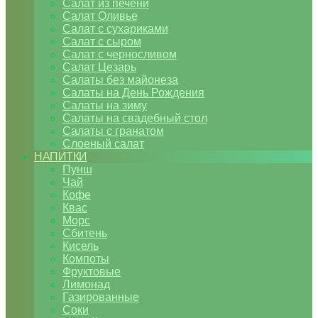
Салат из печени
Салат Оливье
Салат с сухариками
Салат с сыром
Салат с черносливом
Салат Цезарь
Салаты без майонеза
Салаты на День Рождения
Салаты на зиму
Салаты на свадебный стол
Салаты с гранатом
Слоеный салат
НАПИТКИ
Пунш
Чай
Кофе
Квас
Морс
Сбитень
Кисель
Компоты
Фруктовые
Лимонад
Газированные
Соки