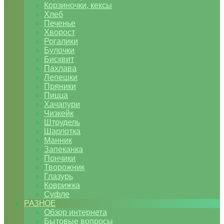
Корзиночки, кексы
Хлеб
Печенье
Хворост
Рогалики
Булочки
Бисквит
Пахлава
Лепешки
Пряники
Пицца
Хачапури
Чизкейк
Штрудель
Шарлотка
Манник
Запеканка
Пончики
Творожник
Глазурь
Коврижка
Суфле
РАЗНОЕ
Обзор интернета
Бытовые вопросы