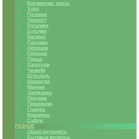
Корзиночки, кексы
Хлеб
Печенье
Хворост
Рогалики
Булочки
Бисквит
Пахлава
Лепешки
Пряники
Пицца
Хачапури
Чизкейк
Штрудель
Шарлотка
Манник
Запеканка
Пончики
Творожник
Глазурь
Коврижка
Суфле
РАЗНОЕ
Обзор интернета
Бытовые вопросы