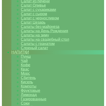
Салат из печени
Салат Оливье
Салат с сухариками
Салат с сыром
Салат с черносливом
Салат Цезарь
Салаты без майонеза
Салаты на День Рождения
Салаты на зиму
Салаты на свадебный стол
Салаты с гранатом
Слоеный салат
НАПИТКИ
Пунш
Чай
Кофе
Квас
Морс
Сбитень
Кисель
Компоты
Фруктовые
Лимонад
Газированные
Соки