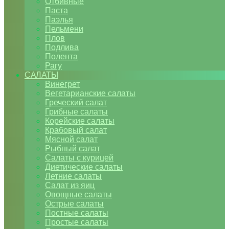
Отбивные
Паста
Паэлья
Пельмени
Плов
Подлива
Полента
Рагу
САЛАТЫ
Винегрет
Вегетарианские салаты
Греческий салат
Грибные салаты
Корейские салаты
Крабовый салат
Мясной салат
Рыбный салат
Салаты с курицей
Диетические салаты
Летние салаты
Салат из яиц
Овощные салаты
Острые салаты
Постные салаты
Простые салаты