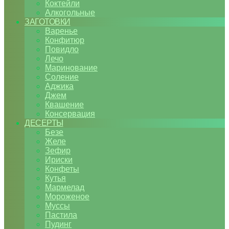
Коктейли
Алкогольные
ЗАГОТОВКИ
Варенье
Конфитюр
Повидло
Лечо
Маринование
Соление
Аджика
Джем
Квашение
Консервация
ДЕСЕРТЫ
Безе
Желе
Зефир
Ириски
Конфеты
Кутья
Мармелад
Мороженое
Муссы
Пастила
Пудинг