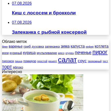
07.08.2026
Киш с лососем и брокколи
07.08.2026
Запеканка с рыбной консервой
Облако меток
зима
котлета
варенье
капуста
гриб
духовка
запеканка
блин
кефир
пирог
печенье
курица
мультиварке
куриный
крем
мясо
огурец
салат
соус
помидор
пирожок
пицца
простой
рецепт
творожный
тест
торт
яблоко
Интересно