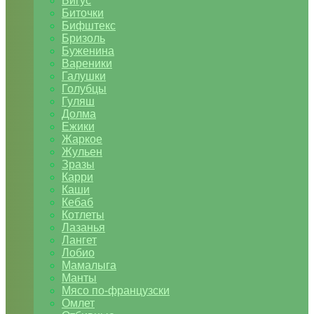
Бигус
Биточки
Бифштекс
Бризоль
Буженина
Вареники
Галушки
Голубцы
Гуляш
Долма
Ежики
Жаркое
Жульен
Зразы
Карри
Каши
Кебаб
Котлеты
Лазанья
Лангет
Лобио
Мамалыга
Манты
Мясо по-французски
Омлет