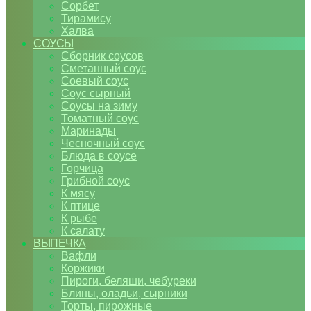
Сорбет
Тирамису
Халва
СОУСЫ
Сборник соусов
Сметанный соус
Соевый соус
Соус сырный
Соусы на зиму
Томатный соус
Маринады
Чесночный соус
Блюда в соусе
Горчица
Грибной соус
К мясу
К птице
К рыбе
К салату
ВЫПЕЧКА
Вафли
Коржики
Пироги, беляши, чебуреки
Блины, оладьи, сырники
Торты, пирожные