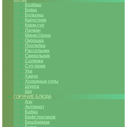
Бозбаш
Борщ
Бульоны
Капустняк
Крем-суп
Лагман
Минестроне
Окрошка
Похлебка
Рассольник
Свекольник
Солянка
Суп-пюре
Уха
Харчо
Холодные супы
Шурпа
Щи
ГОРЯЧИЕ БЛЮДА
Азу
Антрекот
Бабка
Бефстроганов
Бешбармак