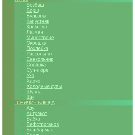
Бозбаш
Борщ
Бульоны
Капустняк
Крем-суп
Лагман
Минестроне
Окрошка
Похлебка
Рассольник
Свекольник
Солянка
Суп-пюре
Уха
Харчо
Холодные супы
Шурпа
Щи
ГОРЯЧИЕ БЛЮДА
Азу
Антрекот
Бабка
Бефстроганов
Бешбармак