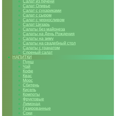
Салат из печени
Салат Оливье
Салат с сухариками
Салат с сыром
Салат с черносливом
Салат Цезарь
Салаты без майонеза
Салаты на День Рождения
Салаты на зиму
Салаты на свадебный стол
Салаты с гранатом
Слоеный салат
НАПИТКИ
Пунш
Чай
Кофе
Квас
Морс
Сбитень
Кисель
Компоты
Фруктовые
Лимонад
Газированные
Соки