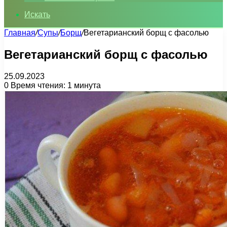
Искать
Главная
/
Супы
/
Борщ
/
Вегетарианский борщ с фасолью
Вегетарианский борщ с фасолью
25.09.2023
0
Время чтения: 1 минута