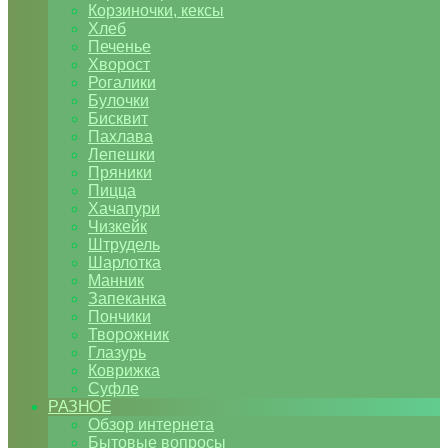
Корзиночки, кексы
Хлеб
Печенье
Хворост
Рогалики
Булочки
Бисквит
Пахлава
Лепешки
Пряники
Пицца
Хачапури
Чизкейк
Штрудель
Шарлотка
Манник
Запеканка
Пончики
Творожник
Глазурь
Коврижка
Суфле
РАЗНОЕ
Обзор интернета
Бытовые вопросы