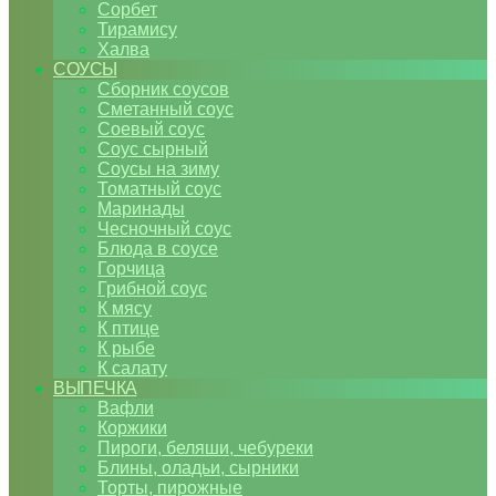
Сорбет
Тирамису
Халва
СОУСЫ
Сборник соусов
Сметанный соус
Соевый соус
Соус сырный
Соусы на зиму
Томатный соус
Маринады
Чесночный соус
Блюда в соусе
Горчица
Грибной соус
К мясу
К птице
К рыбе
К салату
ВЫПЕЧКА
Вафли
Коржики
Пироги, беляши, чебуреки
Блины, оладьи, сырники
Торты, пирожные