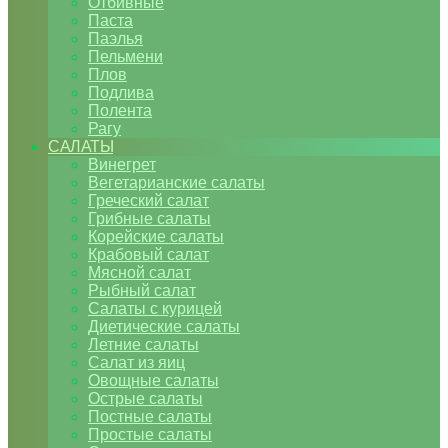
Отбивные
Паста
Паэлья
Пельмени
Плов
Подлива
Полента
Рагу
САЛАТЫ
Винегрет
Вегетарианские салаты
Греческий салат
Грибные салаты
Корейские салаты
Крабовый салат
Мясной салат
Рыбный салат
Салаты с курицей
Диетические салаты
Летние салаты
Салат из яиц
Овощные салаты
Острые салаты
Постные салаты
Простые салаты