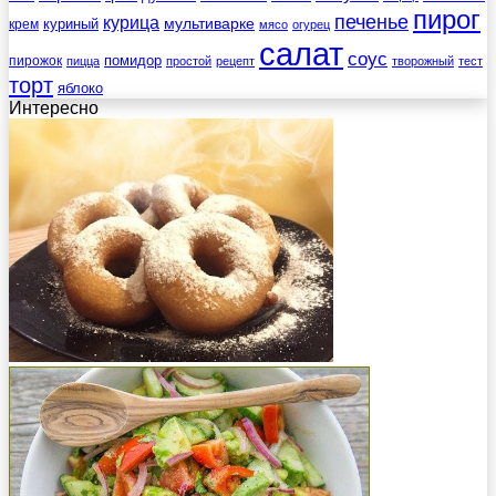
пирог
печенье
курица
мультиварке
куриный
крем
мясо
огурец
салат
соус
помидор
пирожок
пицца
простой
рецепт
творожный
тест
торт
яблоко
Интересно