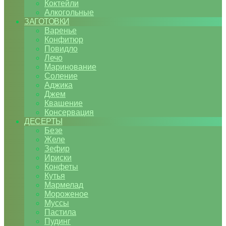
Коктейли
Алкогольные
ЗАГОТОВКИ
Варенье
Конфитюр
Повидло
Лечо
Маринование
Соление
Аджика
Джем
Квашение
Консервация
ДЕСЕРТЫ
Безе
Желе
Зефир
Ириски
Конфеты
Кутья
Мармелад
Мороженое
Муссы
Пастила
Пудинг