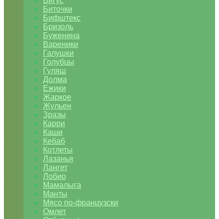
Бигус
Биточки
Бифштекс
Бризоль
Буженина
Вареники
Галушки
Голубцы
Гуляш
Долма
Ежики
Жаркое
Жульен
Зразы
Карри
Каши
Кебаб
Котлеты
Лазанья
Лангет
Лобио
Мамалыга
Манты
Мясо по-французски
Омлет