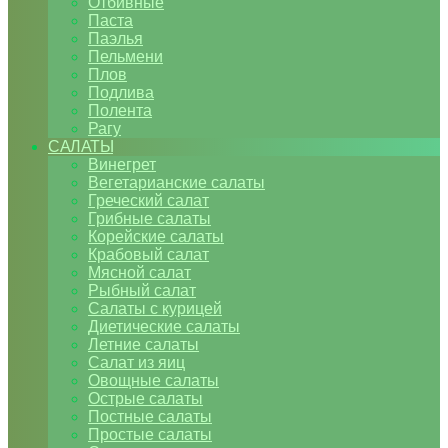
Отбивные
Паста
Паэлья
Пельмени
Плов
Подлива
Полента
Рагу
САЛАТЫ
Винегрет
Вегетарианские салаты
Греческий салат
Грибные салаты
Корейские салаты
Крабовый салат
Мясной салат
Рыбный салат
Салаты с курицей
Диетические салаты
Летние салаты
Салат из яиц
Овощные салаты
Острые салаты
Постные салаты
Простые салаты