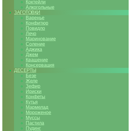
Коктейли
Алкогольные
ЗАГОТОВКИ
Варенье
Конфитюр
Повидло
Лечо
Маринование
Соление
Аджика
Джем
Квашение
Консервация
ДЕСЕРТЫ
Безе
Желе
Зефир
Ириски
Конфеты
Кутья
Мармелад
Мороженое
Муссы
Пастила
Пудинг