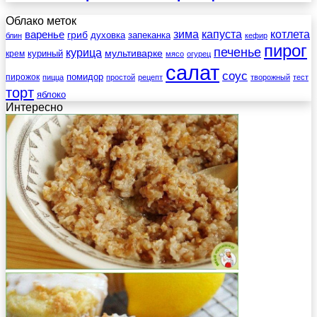
Облако меток
зима
котлета
варенье
капуста
гриб
духовка
запеканка
блин
кефир
пирог
печенье
курица
мультиварке
куриный
крем
мясо
огурец
салат
соус
помидор
пирожок
пицца
простой
рецепт
творожный
тест
торт
яблоко
Интересно