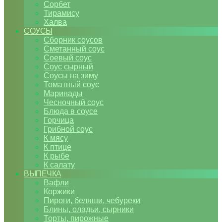
Сорбет
Тирамису
Халва
СОУСЫ
Сборник соусов
Сметанный соус
Соевый соус
Соус сырный
Соусы на зиму
Томатный соус
Маринады
Чесночный соус
Блюда в соусе
Горчица
Грибной соус
К мясу
К птице
К рыбе
К салату
ВЫПЕЧКА
Вафли
Коржики
Пироги, беляши, чебуреки
Блины, оладьи, сырники
Торты, пирожные