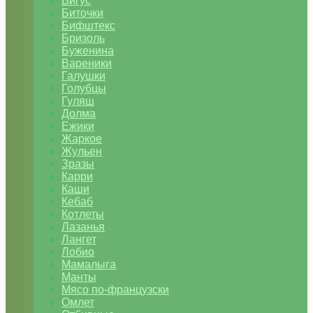
Бигус
Биточки
Бифштекс
Бризоль
Буженина
Вареники
Галушки
Голубцы
Гуляш
Долма
Ежики
Жаркое
Жульен
Зразы
Карри
Каши
Кебаб
Котлеты
Лазанья
Лангет
Лобио
Мамалыга
Манты
Мясо по-французски
Омлет