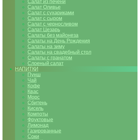
Салат из печени
Салат Оливье
Салат с сухариками
Салат с сыром
Салат с черносливом
Салат Цезарь
Салаты без майонеза
Салаты на День Рождения
Салаты на зиму
Салаты на свадебный стол
Салаты с гранатом
Слоеный салат
НАПИТКИ
Пунш
Чай
Кофе
Квас
Морс
Сбитень
Кисель
Компоты
Фруктовые
Лимонад
Газированные
Соки