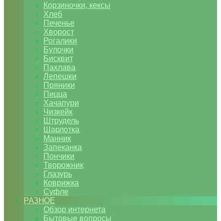
Корзиночки, кексы
Хлеб
Печенье
Хворост
Рогалики
Булочки
Бисквит
Пахлава
Лепешки
Пряники
Пицца
Хачапури
Чизкейк
Штрудель
Шарлотка
Манник
Запеканка
Пончики
Творожник
Глазурь
Коврижка
Суфле
РАЗНОЕ
Обзор интернета
Бытовые вопросы