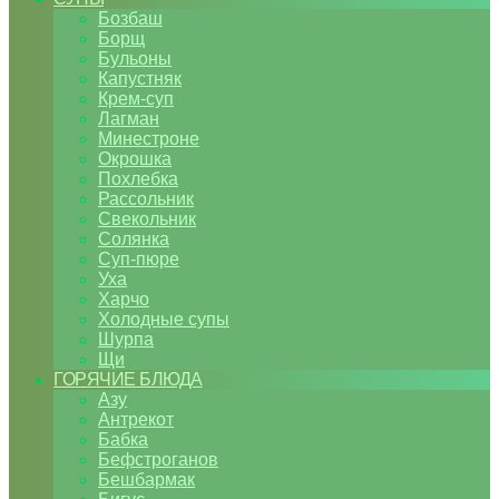
Бозбаш
Борщ
Бульоны
Капустняк
Крем-суп
Лагман
Минестроне
Окрошка
Похлебка
Рассольник
Свекольник
Солянка
Суп-пюре
Уха
Харчо
Холодные супы
Шурпа
Щи
ГОРЯЧИЕ БЛЮДА
Азу
Антрекот
Бабка
Бефстроганов
Бешбармак